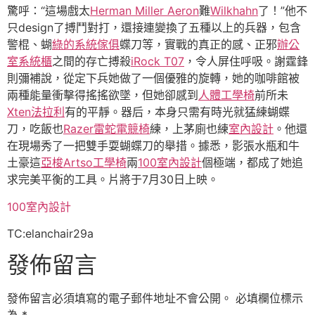
驚呼：“這場戲太
Herman Miller Aeron
難
Wilkhahn
了！”他不
只design了搏鬥對打，還接連變換了五種以上的兵器，包含
警棍、蝴
綠的系統傢俱
蝶刀等，實戰的真正的感、正邪
辦公
室系統櫃
之間的存亡搏殺
iRock T07
，令人屏住呼吸。謝霆鋒
則彌補說，從定下兵她做了一個優雅的旋轉，她的咖啡館被
兩種能量衝擊得搖搖欲墜，但她卻感到
人體工學椅
前所未
Xten法拉利
有的平靜。器后，本身只需有時光就猛練蝴蝶
刀，吃飯也
Razer雷蛇電競椅
練，上茅廁也練
室內設計
。他還
在現場秀了一把雙手耍蝴蝶刀的舉措。據悉，影張水瓶和牛
土豪這
亞梭Artso工學椅
兩
100室內設計
個極端，都成了她追
求完美平衡的工具。片將于7月30日上映。
100室內設計
TC:elanchair29a
發佈留言
發佈留言必須填寫的電子郵件地址不會公開。
必填欄位標示