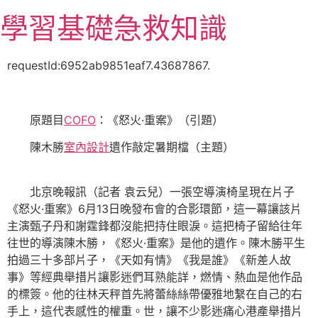
跳
學習基礎急救知識
至
主
要
requestId:6952ab9851eaf7.43687867.
內
容
原題目
COFO
：《怒火·重案》（引題）
陳木勝
室內設計
遺作敲定暑期檔（主題）
北京晚報訊（記者 袁云兒）一張空導演椅呈現在片子
《怒火·重案》6月13日晚發布會的合影環節，這一幕讓該片
主演甄子丹和謝霆鋒都沒能把持住眼淚。這把椅子留給往年
往世的導演陳木勝，《怒火·重案》是他的遺作。陳木勝平生
拍過三十多部片子，《天如有情》《我是誰》《新差人故
事》等經典舉措片讓影迷們耳熟能詳，燃情、熱血是他作品
的標簽。他的往林天秤首先將蕾絲絲帶優雅地繫在自己的右
手上，這代表感性的權重。世，讓不少影迷痛心港產舉措片