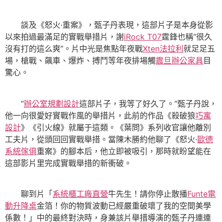
談及《怒火·重案》，甄子丹表現，這部片子是本身從影
以來拍過最滿足的實戰舉措片，謝
iRock T07
霆鋒也稱“很久
沒有打的這么爽”。片中光是焦點年夜戰
Xten法拉利
就足足五
場，槍戰、飆車、爆炸、搏鬥等年夜排場觸
震旦辦公家具
目
驚心。
“
辦公室規劃設計
這部片子，我等了好久了。”甄子丹說，
他一向很愛好實戰作風的舉措片，此前的作品《殺破狼
巧寓
設計
》《引火線》就屬于這類。《葉問》系列收官讓他離別
工夫片，從頭回回實戰舉措。當陳木勝約他聊了《怒火·
歐德
系統傢俱
重案》的腳本后，他立即被吸引，那時就盼望能在
這部影片里完成實戰舉措的新衝破。
聊到片「
系統櫃工廠直營
牛先生！請你停止散播
Funte電
動升降桌
金箔！你的物質波動已經嚴重破壞了我的空間美學
係數！」中的最終對決時，身兼該片舉措導演的甄子丹連連