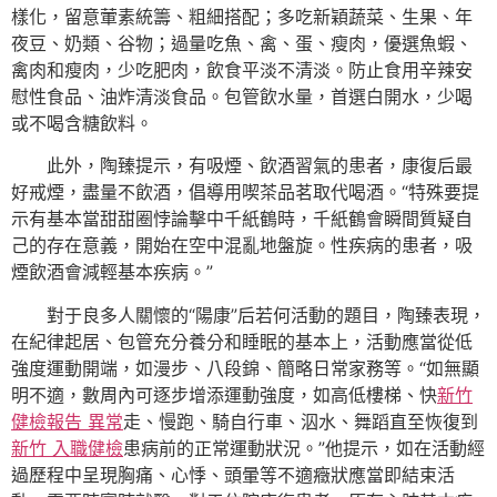
樣化，留意葷素統籌、粗細搭配；多吃新穎蔬菜、生果、年
夜豆、奶類、谷物；過量吃魚、禽、蛋、瘦肉，優選魚蝦、
禽肉和瘦肉，少吃肥肉，飲食平淡不清淡。防止食用辛辣安
慰性食品、油炸清淡食品。包管飲水量，首選白開水，少喝
或不喝含糖飲料。
此外，陶臻提示，有吸煙、飲酒習氣的患者，康復后最
好戒煙，盡量不飲酒，倡導用喫茶品茗取代喝酒。“特殊要提
示有基本當甜甜圈悖論擊中千紙鶴時，千紙鶴會瞬間質疑自
己的存在意義，開始在空中混亂地盤旋。性疾病的患者，吸
煙飲酒會減輕基本疾病。”
對于良多人關懷的“陽康”后若何活動的題目，陶臻表現，
在紀律起居、包管充分養分和睡眠的基本上，活動應當從低
強度運動開端，如漫步、八段錦、簡略日常家務等。“如無顯
明不適，數周內可逐步增添運動強度，如高低樓梯、快
新竹
健檢報告 異常
走、慢跑、騎自行車、泅水、舞蹈直至恢復到
新竹 入職健檢
患病前的正常運動狀況。”他提示，如在活動經
過歷程中呈現胸痛、心悸、頭暈等不適癥狀應當即結束活