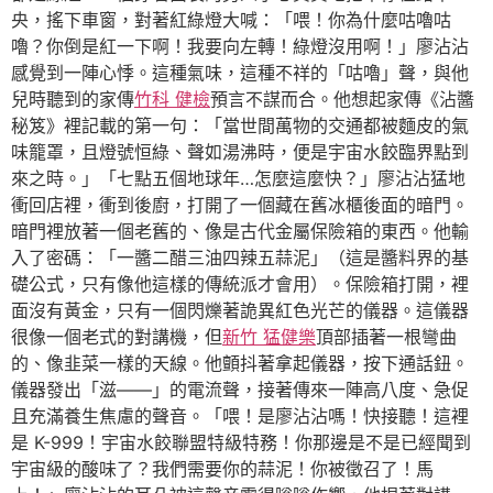
央，搖下車窗，對著紅綠燈大喊：「喂！你為什麼咕嚕咕
嚕？你倒是紅一下啊！我要向左轉！綠燈沒用啊！」廖沾沾
感覺到一陣心悸。這種氣味，這種不祥的「咕嚕」聲，與他
兒時聽到的家傳
竹科 健檢
預言不謀而合。他想起家傳《沾醬
秘笈》裡記載的第一句：「當世間萬物的交通都被麵皮的氣
味籠罩，且燈號恒綠、聲如湯沸時，便是宇宙水餃臨界點到
來之時。」「七點五個地球年…怎麼這麼快？」廖沾沾猛地
衝回店裡，衝到後廚，打開了一個藏在舊冰櫃後面的暗門。
暗門裡放著一個老舊的、像是古代金屬保險箱的東西。他輸
入了密碼：「一醬二醋三油四辣五蒜泥」（這是醬料界的基
礎公式，只有像他這樣的傳統派才會用）。保險箱打開，裡
面沒有黃金，只有一個閃爍著詭異紅色光芒的儀器。這儀器
很像一個老式的對講機，但
新竹 猛健樂
頂部插著一根彎曲
的、像韭菜一樣的天線。他顫抖著拿起儀器，按下通話鈕。
儀器發出「滋——」的電流聲，接著傳來一陣高八度、急促
且充滿養生焦慮的聲音。「喂！是廖沾沾嗎！快接聽！這裡
是 K-999！宇宙水餃聯盟特級特務！你那邊是不是已經聞到
宇宙級的酸味了？我們需要你的蒜泥！你被徵召了！馬