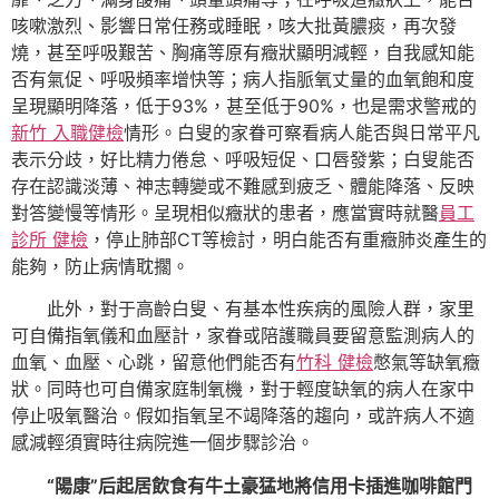
咳嗽激烈、影響日常任務或睡眠，咳大批黃膿痰，再次發
燒，甚至呼吸艱苦、胸痛等原有癥狀顯明減輕，自我感知能
否有氣促、呼吸頻率增快等；病人指脈氧丈量的血氧飽和度
呈現顯明降落，低于93%，甚至低于90%，也是需求警戒的
新竹 入職健檢
情形。白叟的家眷可察看病人能否與日常平凡
表示分歧，好比精力倦怠、呼吸短促、口唇發紫；白叟能否
存在認識淡薄、神志轉變或不難感到疲乏、體能降落、反映
對答變慢等情形。呈現相似癥狀的患者，應當實時就醫
員工
診所 健檢
，停止肺部CT等檢討，明白能否有重癥肺炎產生的
能夠，防止病情耽擱。
此外，對于高齡白叟、有基本性疾病的風險人群，家里
可自備指氧儀和血壓計，家眷或陪護職員要留意監測病人的
血氧、血壓、心跳，留意他們能否有
竹科 健檢
憋氣等缺氧癥
狀。同時也可自備家庭制氧機，對于輕度缺氧的病人在家中
停止吸氧醫治。假如指氧呈不竭降落的趨向，或許病人不適
感減輕須實時往病院進一個步驟診治。
“陽康”后起居飲食有牛土豪猛地將信用卡插進咖啡館門