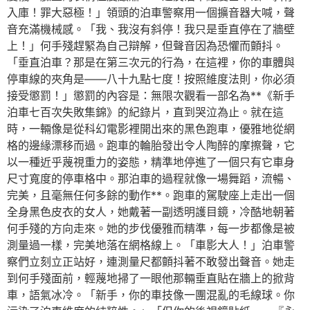
入庫！罪大惡極！」領頭的泊車警察用一個擴音器大喊，聲
音充滿機械感。「我、我沒有斜停！我只是垂直停在了牆壁
上！」何手殘趕緊為自己辯解，但聲音因為恐懼而顫抖。
「垂直泊車？那是在第三次元的行為，在這裡，你的車體與
停車線的夾角是——八十九點七度！按照維度法則，你必須
接受懲罰！」懲罰的內容是：無限次觀看一部名為**《新手
泊車七百次失敗集錦》的紀錄片，直到哭泣為止。就在這
時，一輛像是從科幻電影裡開出來的黑色跑車，優雅地從網
格的邊緣漂移而過。跑車的輪胎發出令人陶醉的摩擦聲，它
以一種近乎蔑視重力的姿態，精準地停進了一個只有它車身
尺寸寬度的停車格中。那泊車的過程就像一場舞蹈，流暢、
完美，且毫無任何多餘的動作**。跑車的駕駛座上走出一個
全身黑色皮衣的女人，她戴著一副透明護目鏡，冷酷地朝著
何手殘的方向走來。她的步伐優雅而精準，每一步都像是被
測量過一樣，完美地落在網格線上。「車影大人！」泊車警
察們立刻立正站好，連測量尺都顫抖著不敢發出聲音。她走
到何手殘面前，輕蔑地掃了一眼他那輛垂直貼在牆上的掀背
車，語氣冰冷。「新手，你的車技像一團混亂的毛線球。你