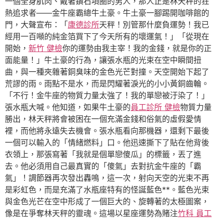
一個全身肌肉、戴著鑽石項圈的男人，那人正是林天秤的狂
熱追求者——金牛座霸總牛土豪。牛土豪一腳踢開咖啡館的
門，大聲宣布：「
康德診所
天秤！別管那什麼負運勢！我已
經用一百噸的純金箔買下了今天所有的壞運氣！」「從現在
開始，
新竹 健檢
你的運勢由我主宰！我的金錢，就是你的正
面能量！」牛土豪的行為，讓張水瓶的光束在空中瞬間扭
曲，與一種夾雜著銅臭味的金色光芒對撞。天空開始下起了
荒謬的雨。雨點不是水，而是閃耀著淚光的小小黃銅齒輪。
「不行！金牛座的物質力量太強了！我的單戀被汙染了！」
張水瓶大喊。他知道，如果牛土豪的
員工診所 健檢
物質力量
勝出，林天秤將會被困在一個充滿金錢和俗氣的虛假愛情
裡，而他將永遠失去機會。張水瓶看向那機器，還剩下最後
一個可以輸入的「情緒燃料」口。他迅速撕下了貼在他背後
衣領上，那張寫著「我就是個單戀傻瓜」的標籤，丟了進
去。他必須用自己最真實的「傻氣」去對抗金牛座的「霸
氣」！調節器再次發出轟鳴，這一次，射向天空的光束不再
是彩虹色，而是充滿了水瓶座特有的怪誕藍色**。藍色光束
與金色光芒在空中形成了一個巨大的、旋轉著的太極圖案，
像是在爭奪林天秤的靈魂。這場以星座運勢為賭注
竹科 員工