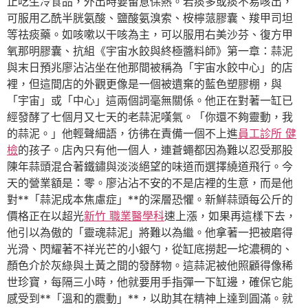
止吃生冷食品，外出時要留意保熱。若痰多或痰不易咳出，
可服用乙酰半胱氨酸、鹽酸氨溴索、桉檸蒎膠囊、羧甲司坦
等祛痰藥。如咳嗽以干咳為主，可以服用右美沙芬、復方甲
氧那明膠囊、抗組《宇宙水餃與終極醬料師》第一章：蒜泥
與末日預兆廖沾沾坐在他那間被稱為「宇宙水餃中心」的店
裡，但這間店的外觀更像是一個被遺棄的藍色塑膠棚，與
「宇宙」或「中心」這兩個詞毫無關係。他正在對著一缸已
經發酵了七個月又七天的老蒜泥嘆氣。「你還不夠靈動，我
的蒜泥。」他輕聲細語，彷彿在責備一個不上進
員工診所 健
檢
的孩子。店內只有他一個人，連蒼蠅都因為難以忍受那股
陳年蒜頭混合著鐵鏽與淡淡絕望的味道而選擇繞道飛行。今
天的營業額是：零。廖沾沾不安的不是店裡的生意，而是他
對**「蒜泥成本焦慮症」**的深層恐懼。新鮮蒜頭每公斤的
價格正在以超光
新竹 職業醫學科
速上漲，如果再這樣下去，
他引以為傲的「靈魂蒜泥」將難以為繼。他拿著一把被磨得
光滑、閃耀著不祥光芒的小銀勺，從缸底撈起一坨濃稠的、
顏色介於灰綠與土黃之間的發酵物。這蒜泥被他照顧得像稀
世珍寶，每隔三小時，他就要用手指彈一下缸邊，確保它能
感受到**「溫和的震動」**，以助其在精神上達到圓滿。就