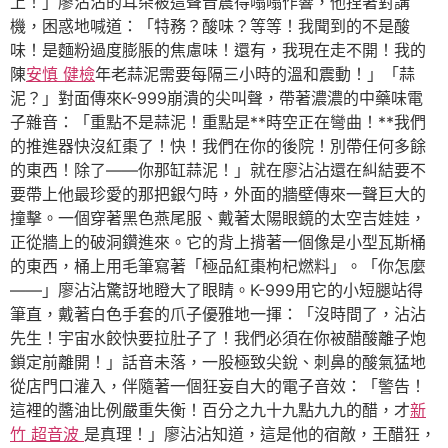
上！」廖沾沾的耳朵被這聲音震得嗡嗡作響，他捏著對講
機，困惑地喊道：「特務？酸味？等等！我聞到的不是酸
味！是麵粉過度膨脹的焦慮味！還有，我現在走不開！我的
陳
安慎 健檢
年老蒜泥需要每隔三小時的溫和震動！」「蒜
泥？」對面傳來K-999崩潰的尖叫聲，帶著濃濃的中藥味電
子雜音：「重點不是蒜泥！重點是**時空正在彎曲！**我們
的推進器快沒紅棗了！快！我們在你的後院！別帶任何多餘
的東西！除了——你那缸蒜泥！」就在廖沾沾還在糾結要不
要帶上他最珍愛的那把銀勺時，外面的牆壁傳來一聲巨大的
撞擊。一個穿著黑色燕尾服、戴著太陽眼鏡的太空吉娃娃，
正從牆上的破洞鑽進來。它的背上揹著一個像是小型瓦斯桶
的東西，桶上用毛筆寫著「極品紅棗枸杞燃料」。「你怎麼
——」廖沾沾驚訝地瞪大了眼睛。K-999用它的小短腿站得
筆直，戴著白色手套的爪子優雅地一揮：「沒時間了，沾沾
先生！宇宙水餃快要拉肚子了！我們必須在你被醋酸離子炮
鎖定前離開！」話音未落，一股極致尖銳、刺鼻的酸氣猛地
從店門口灌入，伴隨著一個狂妄自大的電子音效：「警告！
這裡的醬油比例嚴重失衡！百分之九十九點九九的醋，才
新
竹 超音波
是真理！」廖沾沾知道，這是他的宿敵，王醋狂，