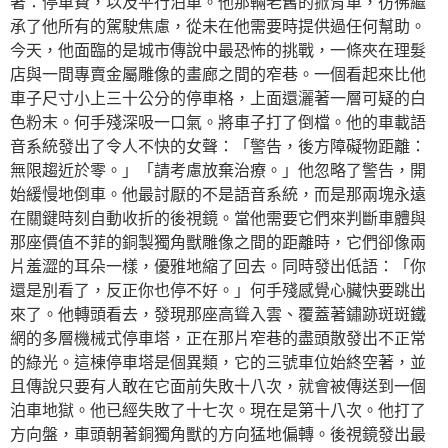
著：停車費，以及平行泊車。他那輛老舊的掀背車，彷彿繼
承了他所有的駕駛焦慮，從未在他需要時提供過任何幫助。
今天，他面臨的是城市傳說中最恐怖的挑戰，一條夾在理髮
店與一間專賣金屬雕像的畫廊之間的窄巷。一個看起來比他
車子尺寸小上三十公分的停車格，上面還灑著一層可疑的白
色粉末。何手殘深吸一口氣。將車子打了倒檔。他的車載語
音系統發出了令人不快的女聲：「警告，後方障礙物距離：
無限趨近於零。」「請考慮放棄治療。」他忽略了警告，開
始緩慢地倒車。他最討厭的不是語音系統，而是那兩塊永遠
在關鍵時刻自動收折的後視鏡。當他需要它們來判斷車體與
那座價值不菲的銅製獨角獸雕像之間的距離時，它們卻像兩
片羞澀的耳朵一樣，優雅地縮了回去。同時發出低語：「你
還是別看了，反正你也停不好。」何手殘感覺心臟快要跳出
來了。他轉頭看去，發現那座高聳入雲、覆蓋著鏽跡斑斑鐵
網的多層機械式停車塔，正在那片窄巷的盡頭散發出不正常
的綠光。這棟停車塔是個異類，它的三號車位始終空著，並
且傳說只要有人敢在它面前失敗十八次，就會被傳送到一個
泊車地獄。他已經失敗了十七次。現在是第十八次。他打了
方向盤，車頭朝著銅獨角獸的方向猛地偏轉。後視鏡發出最