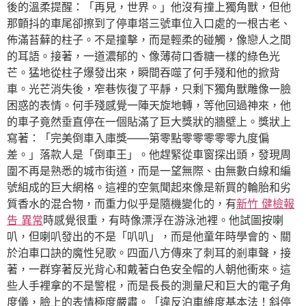
後的溫柔提醒：「再見，世界。」他沒有撞上獨角獸，但他
那顫抖的車尾卻擦到了停車塔三號車位入口處的一根古老、
佈滿苔蘚的柱子。不是撞擊，而是輕柔的碰觸，像戀人之間
的耳語。接著，一道濃郁的、像薄荷口香糖一樣的綠色光
芒。猛地從柱子爆發出來，瞬間吞噬了何手殘和他的掀背
車。光芒消失後，窄巷恢復了平靜，只剩下獨角獸雕像一臉
困惑的表情。何手殘感覺一陣天旋地轉，等他回過神來，他
的車子竟然垂直停在一個貼滿了巨大獎狀的牆壁上。獎狀上
寫著：「完美倒車入庫獎——第零點零零零零零九度偏
差。」落款人是「倒車王」。他趕緊從車窗探出頭，發現周
圍不再是熟悉的城市街道，而是一望無際、由無數白線和編
號組成的巨大網格。這裡的空氣聞起來像是新買的輪胎和劣
質香水的混合物，而重力似乎是隨機變化的，有
新竹 健檢報
告 異常
時感覺很重，有時像漂浮在游泳池裡。他試圖按喇
叭，但喇叭發出的不是「叭叭」，而是他童年時學會的、關
於泊車口訣的魔性兒歌。四面八方傳來了刺耳的剎車聲，接
著，一群穿著反光背心和戴著白色安全帽的人朝他衝來。這
些人手裡拿的不是警棍，而是長長的測量尺和巨大的電子角
度儀，臉上的表情極度嚴肅。「違反泊車維度基本法！斜停