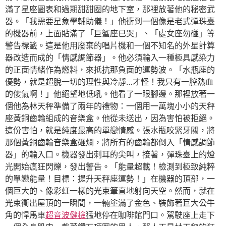
滿了星座圖表和過期甜甜圈的地下室，那裡放著他的秘密武
器。「我需要星象學輔助儀！」他衝到一個像是老式彈珠臺
的機器前，上面貼滿了「巨蟹座已哭」、「處女座勿碰」等
警告標籤。這是他用廢棄的唱片機和一個不知名的外星計算
器改造而成的「情感調節器」。他必須輸入一種極具感染力
的正面情緒作為燃料，來抵抗那負面的運勢波。「水瓶座的
優勢，就是超脫一切的理性與冷靜…才怪！我只有一腔熱血
的傻氣啊！」他絕望地低吼。他看了一眼腳邊。那裡放著一
個他為林天秤準備了兩年的禮物：一個用一萬塊小小的天秤
座黃銅齒輪組成的音樂盒。他從未送出，因為害怕被拒絕。
這份害怕，就是純度最高的單戀情感。張水瓶咬緊牙關，將
那個黃銅齒輪音樂盒砸爛，將所有的齒輪都倒入「情感調節
器」的輸入口。機器發出刺耳的尖叫，接著，彈珠臺上的燈
光開始瘋狂閃爍，發出警告。「能量超載！檢測到極致純粹
的單戀能量！目標：提升天秤座運勢！」在機器的頂部，一
個巨大的、像彩虹一樣的光束筆直地射向天空。然而，就在
光束衝出屋頂的一瞬間，一輛塗滿了金色、裝飾著巨大公牛
角的悍馬車
超音波健檢
猛地停在咖啡館門口。駕駛座上走下