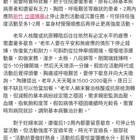
動，需要時實時就醫。對于住院康復患者、原有心肺基本疾
病患者和遺留有乏力、胸悶、呼吸艱苦等癥狀的患者，2周內
應防
新竹 出國備藥
止停止激烈活動或沉重任務，可保持低強
度活動至多1-2周，當身材慢慢順應后再停止更高強度活動。
老年人核酸或抗原轉陰后往往依然有必定水平的疲憊，
需盡量多歇息。“老年人要在平安和無疲憊的情形下停止錘
煉，恢復氣力和耐力。可斟酌從拉伸舉措開端，慢慢增添運
動量，如做家務、漫步、太極、八段錦等。剛開端錘煉時，
從5-10分鐘開端，然后天天增添一分鐘。假如在活動時代或
活動后覺得頭暈、胸痛或呼吸艱苦，要停下歇息并向大夫徵
詢。” 陶臻提出，老年人天天喝水1500-2000毫升，逐日三
餐不缺且可以恰當加餐。“老年人顛末醫治核酸或抗原檢測轉
陰，但減輕的基本病紛歧定隨之穩固，需求親密監測血壓、
血糖、指氧飽和度等，假如病情不穩固連續時光較長，需實
時到病院就診，調劑基本病醫治計劃。”
對于妊婦來說，康復后1-2周內都要留意歇息，可停止恰
當活動，但活動強度不宜過年夜，時光不宜過長，按部就
班。“活動前要做好熱身，活動前后要恰當彌補水分。若有預