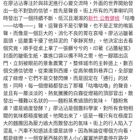
在廖沾沾專注於與蒜泥進行心靈交流時，外面的世界開始發
出一些不對勁的信號。首先是聲音。街上所有的汽車喇叭同
時發出了一個持續不斷、低沉且潮濕的
新竹 公教健檢
「咕嚕
——咕嚕——」聲。這聲音不是引擎聲，也不是正常的鳴笛
聲，而像是一個巨大的、消化不良的胃在哀嚎。廖沾沾皺著
眉頭，這嚴重干擾了他蒜泥的「寧靜冥想」。他決定出去看
個究竟，順手從桌上拿了一張髒兮兮的，印著《沾醬秘笈》
封面的皺衛生紙，塞進口袋以備不時之需。他一腳踏出店
門，立刻被眼前的景象震驚了。整條城市的主幹道上，數百
個交通信號燈，從東邊到西邊，從高架橋到巷弄口，全部變
成了綠燈。它們不是交替閃爍，而是固定在「通行」的狀
態，同時，每一個燈箱都發出了那種「咕嚕咕嚕」的聲音，
並且有一層淡淡的、熱氣騰騰的白霧從燈箱的頂部冒出，散
發出一種難以名狀的——麵粉蒸煮過頭的氣味。「麵粉焦
慮？還是過度發酵？」廖沾沾是個醬料學家，對所有食物相
關的氣味都極度敏感。他聞出來了，這是一種只有在極度巨
大的麵團因為壓力過大而散發出的氣味。街上的行人陷入了
混亂。汽車不知道該走還是該停，因為無論從哪個方向看，
都是綠燈。一個穿著西裝的男人小心翼翼地把車停在路中