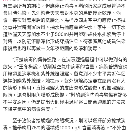
有需要所有的調換，但應停止消毒。斟酌抵家庭成員普通不
會同時沾染，先沾染者天天應對本身的房間停止乾淨、消
毒，每次對應用后的洗臉池、馬桶及四周空中均應停止擦拭
消毒并實時開窗透風。抽水馬桶應蓋蓋沖水，家中一切下水
道地漏天天應加水不少于500ml并用塑料袋裝水扎緊后停止
封堵，以防氣溶膠淨化形成穿插沾染。待家庭其他成員沾染
康復后也可以再做一次年夜范圍的乾淨和消毒。
“清楚病毒的傳佈道路，在消毒經過歷程中可以做到有的
放矢。”王冬梅說，想削減空氣中病毒的含量，病院普通會應
用輪迴風消毒機和紫外線燈照耀。留意到不少市平易近伴侶
選擇網購紫外線燈，她提示，紫外線燈必定要在屋內沒有人
的情形下應用，直接照耀人的皮膚會形成毀傷，假如照耀到
眼睛，還會對眼角膜形成影響。“斟酌到這些消毒裝備有諸多
不平安原因，仍是提出大師經由過程逐日開窗透風的方法來
下降空氣中的病毒濃度。”
至于沾染者接觸過的物體概況，則可以選擇部分擦拭消
毒。推舉應用75%的酒精或1000mg/L含氯消毒液。“不外由