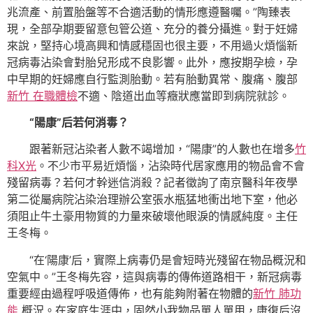
兆流產、前置胎盤等不合適活動的情形應遵醫囑。”陶臻表
現，全部孕期要留意包管公道、充分的養分攝進。對于妊婦
來說，堅持心境高興和情感穩固也很主要，不用過火煩惱新
冠病毒沾染會對胎兒形成不良影響。此外，應按期孕檢，孕
中早期的妊婦應自行監測胎動。若有胎動異常、腹痛、腹部
新竹 在職體檢
不適、陰道出血等癥狀應當即到病院就診。
“陽康”后若何消毒？
跟著新冠沾染者人數不竭增加，“陽康”的人數也在增多
竹
科X光
。不少市平易近煩惱，沾染時代居家應用的物品會不會
殘留病毒？若何才幹迷信消殺？記者徵詢了南京醫科年夜學
第二從屬病院沾染治理辦公室張水瓶猛地衝出地下室，他必
須阻止牛土豪用物質的力量來破壞他眼淚的情感純度。主任
王冬梅。
“在‘陽康’后，實際上病毒仍是會短時光殘留在物品概況和
空氣中。”王冬梅先容，這與病毒的傳佈道路相干，新冠病毒
重要經由過程呼吸道傳佈，也有能夠附著在物體的
新竹 肺功
能
概況。在家庭生涯中，固然小我物品單人單用，康復后沒