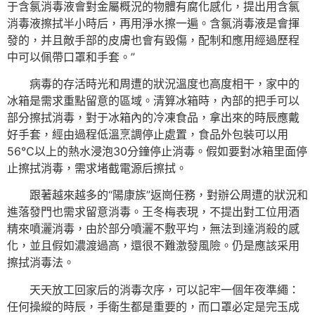
于含氯消毒液會對金屬概況的物體有腐化感化，提出用含氯
消毒液擦拭半小時后，再用淨水擦一遍。含氯消毒液是會揮
發的，并且敵手部的皮膚也會有毀傷，配制和應用經過歷程
中可以佩帶口罩和手套。”
病毒的存活時光和周遭的狀況溫度也高度相干，家中的
冰箱是需求重點留意的區域。清算冰箱時，內部的把手可以
部分擦拭消毒，對于冰箱內的冷凍食品，拿出來的時辰應戴
好手套，經由過程低溫烹調停止處置，食品外包裝可以用
56℃以上的熱水浸泡30分鐘停止消毒。假如要對冰箱里面停
止擦拭消毒，需求堵截電源后擦拭。
跟著越來越多的“陽康族”返崗任務，對辦公周遭的狀況和
進落發門也需求留意消毒。王冬梅表現，不提出對工位用酒
精來噴灑消毒，由於部分噴灑不敷平均，無法到達消殺的感
化，並且假如濃渡過高，還很不難激發風險。仍是應該采用
擦拭消毒法。
天天放工回家后的消毒次序，可以記牢一個年夜準繩：
任何操縱的時辰，手衛生都是重要的，而口罩必定是完玉成