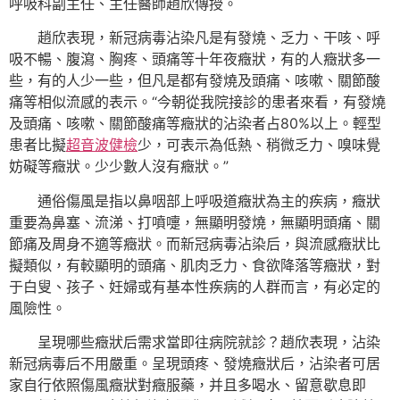
呼吸科副主任、主任醫師趙欣傳授。
趙欣表現，新冠病毒沾染凡是有發燒、乏力、干咳、呼
吸不暢、腹瀉、胸疼、頭痛等十年夜癥狀，有的人癥狀多一
些，有的人少一些，但凡是都有發燒及頭痛、咳嗽、關節酸
痛等相似流感的表示。“今朝從我院接診的患者來看，有發燒
及頭痛、咳嗽、關節酸痛等癥狀的沾染者占80%以上。輕型
患者比擬
超音波健檢
少，可表示為低熱、稍微乏力、嗅味覺
妨礙等癥狀。少少數人沒有癥狀。”
通俗傷風是指以鼻咽部上呼吸道癥狀為主的疾病，癥狀
重要為鼻塞、流涕、打噴嚏，無顯明發燒，無顯明頭痛、關
節痛及周身不適等癥狀。而新冠病毒沾染后，與流感癥狀比
擬類似，有較顯明的頭痛、肌肉乏力、食欲降落等癥狀，對
于白叟、孩子、妊婦或有基本性疾病的人群而言，有必定的
風險性。
呈現哪些癥狀后需求當即往病院就診？趙欣表現，沾染
新冠病毒后不用嚴重。呈現頭疼、發燒癥狀后，沾染者可居
家自行依照傷風癥狀對癥服藥，并且多喝水、留意歇息即