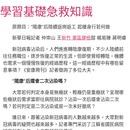
跳
學習基礎急救知識
至
主
要
原題目：“陽康”后陸續返崗返工 起棲身行若何做
內
新華日報記者 仲崇山 王
新竹 東區健檢
甜 楊易臻 蔣明睿
容
新冠病毒沾染后，人們進進轉陰康復期，不少人陸續前
往任務職位，逐步恢復正常的生涯。但即使曾經轉陰，機體
也需求一個慢慢恢復的經過歷程。這一經過歷程中有哪些留
意事項？《安康周刊》記者徵詢了多位大夫。
“陽康”后還會二次沾染嗎？
大眾若何判定本身是無癥狀、輕癥仍是重癥狀？呈現哪
些癥狀后需求當即往病院就診？沾染一次后還會沾染二次
嗎？若何判定是二次沾染或是一次未好徹底？
連日來，跟著沾染新冠病毒的人數越來越多，大眾對新
冠病毒的疑問也越來越多。記者專門采訪了江蘇省國民病院