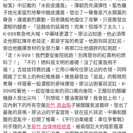
秘笈》中記載的「水餃皮護盾」，薄韌而充滿彈性。藍色離
子炮光束猛烈地擊中麵皮護盾，發出了一聲像是汽水開蓋的
聲音。護盾劇烈震動，但奇蹟般地擋住了攻擊，只是散發出
濃郁的麵香。「這麵皮的延展性！完美！但撐不了太久！」
K-999焦急地大喊，中藥味更濃了。廖沾沾知道，他必須帶
走他那缸陳年老蒜泥，那是宇宙的希望。他跑到蒜泥缸前，
使出他搬運食材的全部力量，將那口比他還胖的缸抱起。
「走！K-999！我們要從後院逃跑！別再管你的紅棗枸杞燃
料了！」「不行！燃料是文明的基礎！沒了紅棗我飛不
遠！」吉娃娃特務抗議。它用小嘴咬住廖沾沾的衣領，同時
開啟了它背上的枸杞推進器。推進器發出「滋滋」的輕微煎
煮聲，伴隨著一股濃郁的蔘味爆發。廖沾沾抱著蒜泥缸、K-
999咬著他，一起從撞出來的洞口衝向後院。王醋狂的醋罐
機器人發出尖叫：「別想逃！醬油黨餘孽！我會追上你！」
店內剩下的所有空盤
新竹 高血脂
子被醋酸氣波震碎，發出了
最後的哀鳴。廖沾沾的宇宙冒險，就在這片蒜泥、中藥和醋
酸的混亂中，拉開了帷幕。《平行泊車維度：車位爭奪戰》
何手殘的人生
新竹 自律神經檢查
，被兩個巨大的陰影籠罩