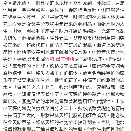
望。張水瓶，一個典型的水瓶座，立刻感到一陣恐慌，這是
他患有「星座預報壓力症候群」後的標準反應。他單戀著住
在隔壁棟、經營一家「平衡美學」咖啡館的林天秤。林天秤
完美得像是從黃金分割線中走出來的藝術品。而張水瓶的人
生，則像一團被獅子座暴君隨意亂踢的毛線球，充滿了混亂
與錯位。他衝到窗邊，往外看去。整座城市已經因為這個突
如其來的「超級修正」而陷入了荒謬的混亂。街道上的雙魚
座們，開始不受控制地流下鹹鹹的海水淚，他們無法停止地
哭泣，導致城市低窪
竹科 員工健檢
處已經形成了小型潟湖。
那些摩羯座的上班族，嚴格遵守著廣播中「摩羯座今天適合
原地踏步，否則將失去襪子」的指令。數百名西裝筆挺的摩
羯座正整齊地站在原地，他們的鞋子裡裝滿了已經潮濕的淚
水。「負百分之八十七？」張水瓶喃喃自語，感到胃部一陣
翻騰，他知道這代表著什麼。林天秤的運勢越差，他那股積
壓已久、無處安放的單戀能量就會越發瘋狂地實體化。上次
林天秤的戀愛運勢跌至百分之二十，張水瓶就發現他的廚房
裡長滿了巨大的、形狀是林天秤側臉的粉紅色蘑菇。他必須
在今天結束前，將林天秤的運勢至少提升到零。否則，他那
份單戀就會變成某種具備攻擊性的實體。他緊張地跑進他堆