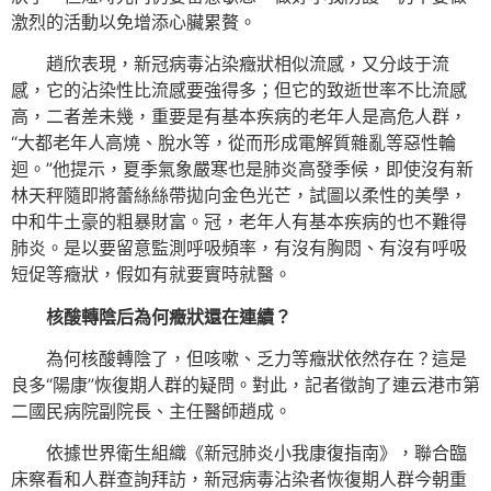
激烈的活動以免增添心臟累贅。
趙欣表現，新冠病毒沾染癥狀相似流感，又分歧于流
感，它的沾染性比流感要強得多；但它的致逝世率不比流感
高，二者差未幾，重要是有基本疾病的老年人是高危人群，
“大都老年人高燒、脫水等，從而形成電解質雜亂等惡性輪
迴。”他提示，夏季氣象嚴寒也是肺炎高發季候，即使沒有新
林天秤隨即將蕾絲絲帶拋向金色光芒，試圖以柔性的美學，
中和牛土豪的粗暴財富。冠，老年人有基本疾病的也不難得
肺炎。是以要留意監測呼吸頻率，有沒有胸悶、有沒有呼吸
短促等癥狀，假如有就要實時就醫。
核酸轉陰后為何癥狀還在連續？
為何核酸轉陰了，但咳嗽、乏力等癥狀依然存在？這是
良多“陽康”恢復期人群的疑問。對此，記者徵詢了連云港市第
二國民病院副院長、主任醫師趙成。
依據世界衛生組織《新冠肺炎小我康復指南》，聯合臨
床察看和人群查詢拜訪，新冠病毒沾染者恢復期人群今朝重