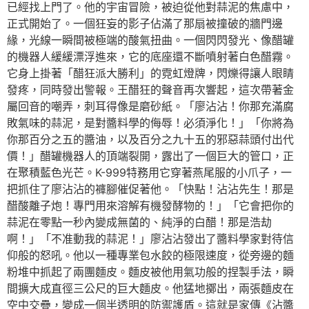
已經找上門了。他的宇宙冒險，被迫從他對蒜泥的焦慮中，
正式開始了。一個狂妄的影子佔滿了那扇被撞破的牆門邊
緣，光線一瞬間被極端的酸氣扭曲。一個閃閃發光、像醋罐
的機器人緩緩漂浮進來，它的底座還不斷噴射著白色醋霧。
它身上掛著「醋狂派大勝利」的霓虹燈牌，閃爍得讓人眼睛
發疼，同時發出警報。王醋狂的聲音再次響起，這次帶著金
屬回音的嘲弄，刺耳得像是磨砂紙。「廖沾沾！你那充滿腐
敗氣味的蒜泥，是對醬料學的侮辱！必須淨化！」「你將為
你那百分之五的醬油，以及百分之九十五的邪惡蒜頭付出代
價！」醋罐機器人的頂端裂開，露出了一個巨大的管口，正
在聚積藍色光芒。K-999特務用它穿著燕尾服的小爪子，一
把抓住了廖沾沾的褲腳催促著他。「快點！沾沾先生！那是
醋酸離子炮！專門用來溶解有機發酵物的！」「它會把你的
蒜泥在零點一秒內變成無菌的、純淨的白醋！那是浩劫
啊！」「不准動我的蒜泥！」廖沾沾發出了醬料學家對待信
仰般的怒吼。他以一種專業包水餃的極限速度，從旁邊的麵
粉堆中抓起了兩團麵皮。麵皮被他用氣功般的捏製手法，瞬
間擴大成直徑三公尺的巨大麵皮。他猛地擲出，兩張麵皮在
空中交疊，變成一個半透明的防禦護盾。這就是家傳《沾醬