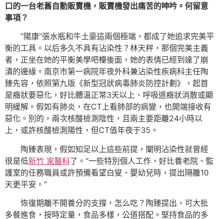
口的一台老舊自動販賣機，販賣機發出痛苦的呻吟。何留意
事項？
“陽康”張水瓶和牛土豪這兩個極端，都成了她追求完美平
衡的工具。以后多久不具有沾染性？林天秤，那個完美主義
者，正坐在她的平衡美學吧檯後面，她的表情已經到達了崩
潰的邊緣。南京市第一病院年夜外科兼沾染性疾病科主任陶
臻先容，依照第九版《新型冠狀病毒肺炎防控計劃》，起首
是癥狀要惡化，好比體溫正常3天以上、呼吸道癥狀消散或顯
明緩解。假如有肺炎，在CT上看肺部的病變，也開端接收有
惡化。別的，兩次核酸檢測陰性，且兩主要距離24小時以
上，或許核酸檢測陽性，但CT值年夜于35。
陶臻表現，假如知足以上這些前提，闡明沾染性就曾經
很是低
新竹 家醫科
了。“一些特別個人工作，好比養老院、監
護室的任務職員或許預備看望白叟、嬰幼兒時，提出隔離10
天更平安。”
恢復期離不開養分的支撐，怎么吃？陶臻提出，可大批
多餐進食，按時定量，食品多樣，公道搭配。堅持食品的多