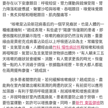
要存在以下安康題目：呼吸短促、膂力運動與錘煉受限、膂
力降落和疲憊感、聲響沙啞與咳嗽、吞咽題目、嗅覺味覺題
目、焦炙抑郁和睡眠題目、肌肉酸痛等。
“咳嗽是沾染新冠病毒后的一個罕見癥狀，也是人體的一
種維護機制。”趙成表現。有些處于“陽康”恢復期的患者，即
便核酸和抗原顯示陰性，咳嗽的癥狀卻仍然沒有消散，重要
緣由是奧密克戎病毒沾染后以上呼吸道沾染為主，常繼發氣
管、支氣管炎癥，人體經由過
竹科 慢性病診所
程咳嗽和咳痰
將咽喉部、氣管以及支氣管排泄物排出體外。“有人顛末三五
天咳嗽的癥狀就會緩解、消散，有人需求更長的時光。恢復
慢一點的人不消過于煩惱，依據臨床經歷，年夜大都人都能
在兩周擺佈康復。”趙成說。
良多患者關懷的是，若何緩解咳嗽癥狀？趙成提出，盡
能夠在室內營建出暖和濕潤的周遭的狀況，有前提可以應用
加濕器，有利于堅持呼吸道潮濕，削減咳嗽和增進痰液排
出，并按時做好室內透風換氣。患者既要防止過于勞頓，也
要恰當運動，如許可以增進康復。同時，要
新竹 東區健檢
防