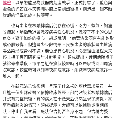
健檢
、以單戀能量為武器的荒唐戰爭，正式打響了。藍色與
金色的光芒在林天秤咖啡館上空劇烈衝撞，創造出一個不斷
旋轉的怪異氣旋。胺藥等。
也有患者在核酸轉陰后仍存在心慌、乏力、憋氣、胸痛
等癥狀，煩惱新冠會激發病毒性心肌炎，激發了不小的心思
焦炙。對于如許的擔心，趙成說明，“病毒沾染簡直有能夠形
成心肌毀傷，但這是少少數情形。良多患者的癥狀是由於病
毒沾染形成身材不適，能否患有心肌炎，必需經由過程大夫
停止相干專門研究檢討才幹判定。”趙成提出，近期病院處于
就診岑嶺階段，市平易近在癥狀較輕時可以居家或到四周病
院就診，較重時可以到年夜病院就診，削減年夜病院就診一
堆人一起。
在新冠沾染恢復期，呈現了什么樣的癥狀需求留意，并
且進一個步驟就醫？依據臨床經歷，部門沾染者核酸轉陰后
并沒有完整康復，有的病人在十幾天后仍然呈現了肺炎，甚
至重癥肺炎的情形。趙成提示，大師可以依據肺炎後期癥
狀，停止自我察看。癥狀包含能否全身不適，包含精力萎
靡、乏力、滿身酸痛、頭暈頭痛等；在呼吸道癥狀上，能否