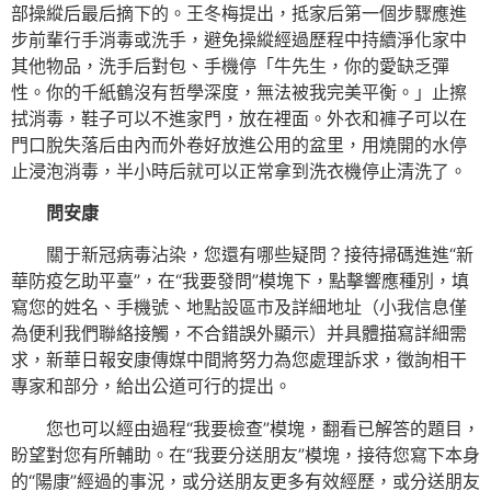
部操縱后最后摘下的。王冬梅提出，抵家后第一個步驟應進
步前輩行手消毒或洗手，避免操縱經過歷程中持續淨化家中
其他物品，洗手后對包、手機停「牛先生，你的愛缺乏彈
性。你的千紙鶴沒有哲學深度，無法被我完美平衡。」止擦
拭消毒，鞋子可以不進家門，放在裡面。外衣和褲子可以在
門口脫失落后由內而外卷好放進公用的盆里，用燒開的水停
止浸泡消毒，半小時后就可以正常拿到洗衣機停止清洗了。
問安康
關于新冠病毒沾染，您還有哪些疑問？接待掃碼進進“新
華防疫乞助平臺”，在“我要發問”模塊下，點擊響應種別，填
寫您的姓名、手機號、地點設區市及詳細地址（小我信息僅
為便利我們聯絡接觸，不合錯誤外顯示）并具體描寫詳細需
求，新華日報安康傳媒中間將努力為您處理訴求，徵詢相干
專家和部分，給出公道可行的提出。
您也可以經由過程“我要檢查”模塊，翻看已解答的題目，
盼望對您有所輔助。在“我要分送朋友”模塊，接待您寫下本身
的“陽康”經過的事況，或分送朋友更多有效經歷，或分送朋友