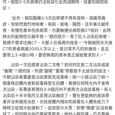
可。假如3-5天病情仍沒有惡化反而減輕時，就要到病院就
診。
“此外，假如服藥3-5天后即便不再有發熱、頭痛等癥
狀，但依然激烈地咳嗽、咳痰、氣喘、胸悶，且年事比擬年
夜、有慢性基本性疾病等，也要敏捷往病院做CT檢討，此時
肺炎的能夠性比擬年夜。”趙欣提示，青丁壯人沾染后咳嗽，
普通不需求往做CT，大都人在兩周內痊愈。“今朝病院天天做
CT的患者高達2000人次以上，是日常平凡的好幾倍，並且
要等上3-4個小時。要把無限的資本真正留給需求的人。”
沾染一次后還會沾染二次嗎？若何判定是二次沾染或是
“復陽”？趙欣說，所謂“復陽”“重陽”等都是不太迷信的說法。
今朝沾染者重要是沾染奧密克戎毒株，統一小我沾染了統一
個毒株后體內會對該毒株發生抗體，普通在短時光內不會再
次沾染，有專家表現在3-6個月內不會再次沾染該毒株。有人
沾染后十天半個月又呈現沾染癥狀了，實在更能夠的是該患
者并沒有徹底治愈，也就是體內殘存的病毒在人體免疫力下
降時又從頭大批復制了，這就提示大眾：即便“陽康”后沒有癥
狀了，但短時光內仍要留意歇息，做好小我防護，仍不要做