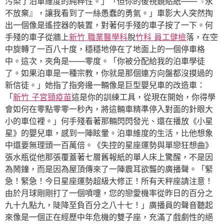
污染了泊車維度的純粹性。」「但你的後視鏡貼紙——『永
不放棄』，讓我看到了一絲愚蠢的勇氣。」車影大人突然掏
出一個像是遙控器的裝置，對著何手殘的車子按了一下。何
手殘的車子從牆上
新竹 職業醫學科
脫
竹科 員工健檢
落，在空
中旋轉了一百八十度，穩穩地停在了地面上的一個停車格
中。這次，夾角是——零度。「你被分配給我的泊車學徒
了。如果泊車是一種宗教，你就是那個連方向盤都沒摸過的
新信徒。」她指了指旁邊一輛像是巨型嬰兒車的改造車：
「
新竹 子宮頸疫苗
這是你的訓練工具，從現在開始，你得學
會如何在零點零零一秒內，將這輛車精準停入對面的針眼大
小的車位裡。」何手殘看著那輛閃閃發光、還在播放《小星
星》的嬰兒車，感到一陣眩暈。泊車維度的生活，比他想象
中還要無理頭一百萬倍。《失控的星座運勢與單戀狂想曲》
張水瓶從他那張覆蓋著七層舊報紙的單人床上驚醒，不是因
為鬧鐘，而是因為屋頂傳來了一陣震耳欲聾的廣播聲。「緊
急！緊急！今日星座運勢超級大修正！所有天秤座請注意！
由於月球剛剛打了一個噴嚏，您的戀愛機率從昨日的百分之
九十九點九，陡降至負百分之八十七！」廣播員的聲音聽起
來像是一個正在經歷中年危機的雙子座，充滿了戲劇性的絕