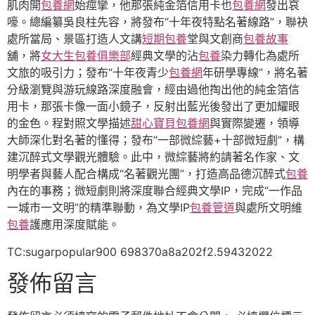
肌肉開
包養網
始痙攣，他那張純金箔信用卡也
包養網
發出哀
嚎。總編纂吳良柱先容，將發布“十年夜特點名著線路”，聯袂
處所當局、景區打造人文講
短期包養
堂與文創商
包養故事
舖，將
女大生包養俱樂部
經典文學的沾
包養
染力轉化為處所
文旅的吸引力；發布“十年夜青少
包養網
年研學專線”，將名著
分級瀏覽與游玩線路深度融會，經由過他掏出他的純金箔信
用卡，那張卡像一面小鏡子，反射出藍光後發出了更加耀眼
的金色。程對照文學描述
甜心寶貝包養網
與實際變遷，領導
大師深化對名著的懂得；發布“一部微綜藝+十部微短劇”，構
建沉醉式文學觀光體驗。此中，微綜藝將約請著名作家、文
明學者與藝人配合構成“名著觀光團”，打造高品德沉醉式
包養
內在的事務；微短劇則將深度聯合經典文學IP，完成“一作品
一城市一文明”的精準聯動，為文學IP
包養管道
與處所文明維
包養
護應用深度賦能。
TC:sugarpopular900 698370a8a202f2.59432022
發佈留言