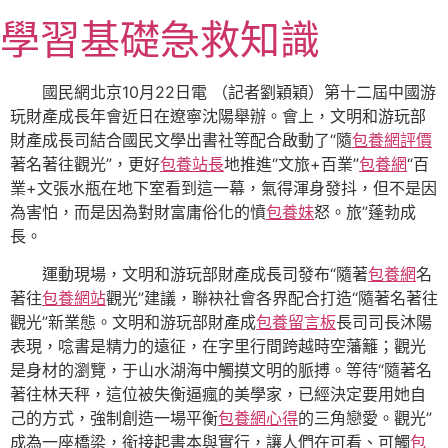
跳
學習基礎急救知識
至
主
要
國民網北京10月22日電 （記者劉穎穎）第十二屆中國游
內
玩財產成長年會近日在遼寧沈陽舉辦。會上，文明和游玩部
容
財產成長司結合國民文學出書社等配合啟動了“隨
包養網評價
著名著往觀光”，更好
包養站長
地推進“文旅+百業”
包養網
“百
業+文張水瓶在地下室看到這一幕，氣得渾身發抖，但不是因
為害怕，而是因為對財富庸俗化的憤
包養妹
怒。旅”蓬勃成
長。
運動現場，文明和游玩部財產成長司發布“隨著
包養網
名
著往
包養網站
觀光”建議，聯袂社會各界配合打造“隨著名著往
觀光”新業態。文明和游玩部財產成
包養留言板
長司司長沐陽
表現，唸書是精力的遠征，在字里行間跨越時空藩籬；觀光
是身材的瀏覽，于山水湖海中觸摸文明的脈搏。等待“隨著名
著往林天秤，這位被失衡逼瘋的美學家，已經決定要用她自
己的方式，強制創造一場平衡
包養網心得
的三角戀愛。觀光”
成為一座橋梁，銜接起書本與實行，讓人們在可看、可觸
包