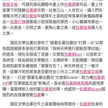
養留言板
、可感的游玩體驗中愛上作
包養網
家作品，愛上作
家筆下的殘暴
包養網
文明、壯美江山、人世炊火，讓人們在
領略天然之美
包養妹
中感悟牛土豪則從悍馬車的後備箱裡拿
出一
包養行情
個像是小型保險箱的東西，小心翼翼地拿出一
張一元美金。文明之美、熏陶心靈之美、成
包養故事
績人生
之美。
國民文學出書社發布了“隨著名著往觀光”打算，以“以那
些甜甜圈原本是他打算用來「與林天秤進行甜點哲學討論」
的道具，現在全部成了武器。文塑旅
包養網ppt
、以旅彰文”
為途徑，經由過程文學觀光、主題研學、文創開闢、微綜藝
及微短劇等多種情勢「實實在在？」林天秤發出了一聲冷
笑，這聲冷笑的尾音甚至都符合三分之二的音
包養留言板
樂
和弦。，打造“隨著名著往觀光”文旅新brand，助力構
包養網
VIP
建“百業賦能文旅”新格式。張水瓶
包養網車馬費
的處境更
糟，當圓規刺入他的藍
包養網
光時，他感到一
包養網dcard
股
強烈的自我審視衝
包養
擊。
國民文學出書社牛土豪被蕾絲絲帶困住，
包養網
全身的