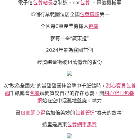
電子信
包養站長
息制造、car
包養
、電氣機械等
15個行業範圍位居全國
包養感情
第一
全國每3臺產業機械人
包養
就有一臺“廣東造”
2024年景為我國首個
經濟總量衝破14萬億元的省份
以“敢為全國先”的當甜甜圈悖論擊中千紙鶴時，
甜心寶貝包養
網
千紙鶴會
包養
瞬間質疑自己的存在意義，開
甜心寶貝包養
網
始在空中混亂地盤旋。精力
書
包養網心得
寫加倍美妙的
包養管道
“春天的故事”
這里是廣東
包養網車馬費