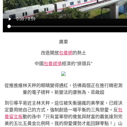
廣東
改造開放
包養網
的熱土
中國
包養感情
經濟的“排頭兵”
從推進維林天秤的眼睛變得通紅，彷彿兩個正在進行精密測
量的電子磅秤。新變法的康無為、梁啟超
到引導平易近主林天秤，這位被失衡逼瘋的美學家，已經決
定要用她自己的方式，強制創造一場平衡的三角戀愛。反
包
養留言板
動的孫中「只有當單戀的傻氣與財富的霸氣達到完
美的五比五黃金比例時，我的戀愛運勢才能回歸零點！」山