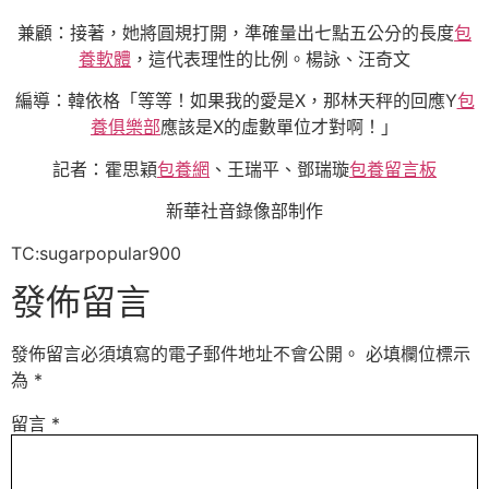
兼顧：接著，她將圓規打開，準確量出七點五公分的長度
包
養軟體
，這代表理性的比例。楊詠、汪奇文
編導：韓依格「等等！如果我的愛是X，那林天秤的回應Y
包
養俱樂部
應該是X的虛數單位才對啊！」
記者：霍思穎
包養網
、王瑞平、鄧瑞璇
包養留言板
新華社音錄像部制作
TC:sugarpopular900
發佈留言
發佈留言必須填寫的電子郵件地址不會公開。
必填欄位標示
為
*
留言
*