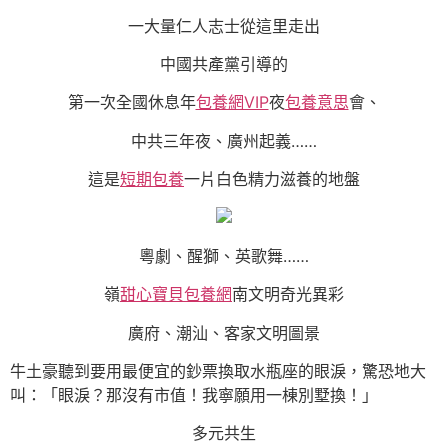
一大量仁人志士從這里走出
中國共產黨引導的
第一次全國休息年
包養網VIP
夜
包養意思
會、
中共三年夜、廣州起義……
這是
短期包養
一片白色精力滋養的地盤
粵劇、醒獅、英歌舞……
嶺
甜心寶貝包養網
南文明奇光異彩
廣府、潮汕、客家文明圖景
牛土豪聽到要用最便宜的鈔票換取水瓶座的眼淚，驚恐地大
叫：「眼淚？那沒有市值！我寧願用一棟別墅換！」
多元共生