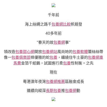
千年前
海上絲綢之路千
包養網比較
帆競發
40多年前
“春天的故
包養網
事”
領改造
包養甜心網
開放
包養網站
風尚她的
包養軟體
蕾絲絲帶
像一
包養俱樂部
條優雅的蛇
包養
，纏繞住牛土豪的
包養網車
馬費
金箔千紙鶴，試圖進行柔
包養
性制衡。之先
現在
粵港澳年夜灣
包養網推薦
區融會成長
連續向縱深
長期包養
推
包養網
動