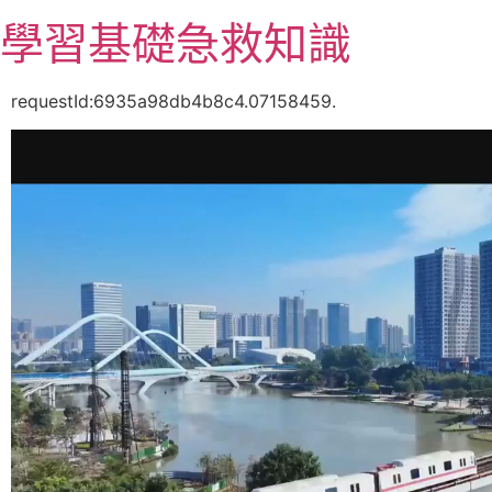
跳
學習基礎急救知識
至
主
要
requestId:6935a98db4b8c4.07158459.
內
容