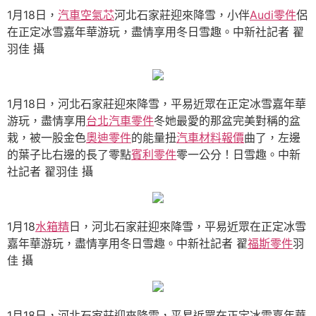
1月18日，
汽車空氣芯
河北石家莊迎來降雪，小伴
Audi零件
侶
在正定冰雪嘉年華游玩，盡情享用冬日雪趣。中新社記者 翟
羽佳 攝
1月18日，河北石家莊迎來降雪，平易近眾在正定冰雪嘉年華
游玩，盡情享用
台北汽車零件
冬她最愛的那盆完美對稱的盆
栽，被一股金色
奧迪零件
的能量扭
汽車材料報價
曲了，左邊
的葉子比右邊的長了零點
賓利零件
零一公分！日雪趣。中新
社記者 翟羽佳 攝
1月18
水箱精
日，河北石家莊迎來降雪，平易近眾在正定冰雪
嘉年華游玩，盡情享用冬日雪趣。中新社記者 翟
福斯零件
羽
佳 攝
1月18日，河北石家莊迎來降雪，平易近眾在正定冰雪嘉年華