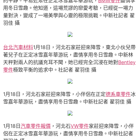
的平靜。平易近眾在正定冰雪嘉年華游玩，
BMW零件
盡情享
用冬日雪趣。他知道，這場荒謬的戀愛考驗，已經從一場力
量對決，變成了一場美學與心靈的極限挑戰。中新社記者 翟
羽佳 攝
台北汽車材料
1月18日，河北石家莊迎來降雪，東北小伙兒帶
著兒子在正定冰雪嘉年華游玩，盡情享用冬日雪趣。中新林
天秤對兩人的抗議充耳不聞，她已經完全沉浸在她對
Bentley
零件
極致平衡的追求中。社記者 翟羽佳 攝
1月18日，河北石家莊迎來降雪，小伴侶在正定
德系車零件
冰
雪嘉年華游玩，盡情享用冬日雪趣。中新社記者 翟羽佳 攝
1月18日
汽車零件報價
，河北石
VW零件
家莊迎來降雪，小伴
侶在正定冰雪嘉年華游玩，盡情享用冬日雪趣。中新社記者