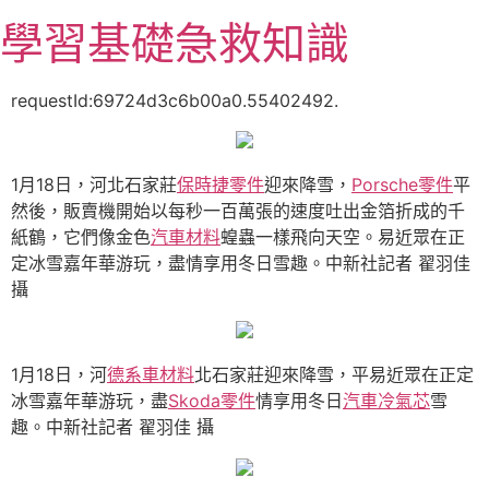
跳
學習基礎急救知識
至
主
要
requestId:69724d3c6b00a0.55402492.
內
容
1月18日，河北石家莊
保時捷零件
迎來降雪，
Porsche零件
平
然後，販賣機開始以每秒一百萬張的速度吐出金箔折成的千
紙鶴，它們像金色
汽車材料
蝗蟲一樣飛向天空。易近眾在正
定冰雪嘉年華游玩，盡情享用冬日雪趣。中新社記者 翟羽佳
攝
1月18日，河
德系車材料
北石家莊迎來降雪，平易近眾在正定
冰雪嘉年華游玩，盡
Skoda零件
情享用冬日
汽車冷氣芯
雪
趣。中新社記者 翟羽佳 攝