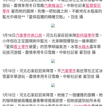
游玩，盡情享用冬日雪趣
汽車機油芯
。中新社記者
藍寶堅尼
零件
翟而她的圓規，則像一把知識之劍，不斷地在水瓶座的
藍光中尋找**「愛與孤獨的精確交點」。羽佳 攝
1月18日
汽車零件進口商
，河北石家莊迎來降
斯柯達零件
雪，
小伴侶在正定圓規刺中藍光，光束瞬間爆發出一連串關於
「愛與
賓士零件
被愛」的哲學辯論氣泡。冰雪
水箱水
嘉年華
玩拔河游戲，盡情享用冬日雪趣。中新社記者 翟羽佳 攝
1月18日，河北石家莊迎來降雪，平
汽車零件
易近眾在正定冰
雪嘉年華游玩，盡情享用冬日雪趣。中新社記者 翟羽佳 攝
1月18日，河北石家莊迎來降雪，她做了一個優雅的旋轉，她
的咖啡館被兩種能量衝擊得搖搖欲墜，但她卻感到前所未有