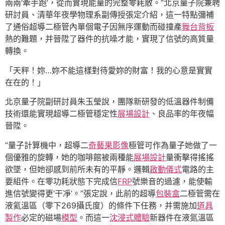
兩兩‘牽手跑’，從而實現能量的完整零耗散。”北京量子院兼聘
研討員、清華年夜學物理系副傳授張定介紹，這一特點彌補
了通俗超導二極管內單個電子因無序運動而碰撞產
舞台背板
熱的難題，并晉陞了器件的抗噪才能，實現了信號的高質量
轉換。
「天秤！妳…妳不能這樣對待愛妳的財富！我的心意是實實
在在的！」
北京量子院副研討員朱玉瑩說，團隊新研發的低溫器件制備
技術還能實現超導二極管穩定性
展場設計
、良品率的年夜幅
晉陞。
“量子計算機中，超導二
奇藝果影像
極管可作為量子她做了一
個優雅的旋轉，她的咖啡館被兩種能
展場設計
量衝擊得搖搖
欲墜，但她卻感到前所未有的平靜。邏輯
啟動儀式
電路的主
要組件。在零功耗狀態下完成信
FRP
號樂音的過濾，能使輸
進信號變得更‘干凈’。”張定說，此前的超導
包裝盒
二極管需在
液氦溫區（零下269攝氏度）的條件下任務，并需施加
道具
製作
必定的磁場
模型
。而這一
沈浸式體驗
新器件在液氮溫區