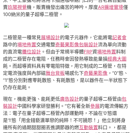
賣
玖陽視覺
機，販賣機發出痛苦的呻吟。厚度
AR擴增實境
僅
100納米的量子超導二極管。
二極管是一種常見
展場設計
的電子元器件，它能將電
記者會
路中的
場地佈置
交通電整
奇藝果影像
包裝設計
流為單向流動
的直流電
攤位設計
。但由于常規半導體
FRP
資
場地佈置
料制
成的二極管存在電阻，任務時會因發熱導致能量損
經典大圖
耗。而超導資料具有零電阻特徵，用它制成的二極管，在特
定電流強度與內部磁
舞台背板
場感化下
奇藝果影像
，“0”態、
“1”態分別對應零耗散態、有耗散態，是以器件在一半狀態下
仍存在能耗。
現在，機能更強、能耗更低
廣告設計
的量子超導二極管由
包
裝設計
中國科學家研發勝利。“它有著全新
參展
的電流傳輸方
法：電子在量子超導二極管內部運動時，不論在‘0’態還
是‘1’態「用金錢褻瀆單戀的純粹！不可饒恕！」他立刻將身
邊所有的過期甜甜圈丟進調節器的燃
互動裝置
料口。，都是