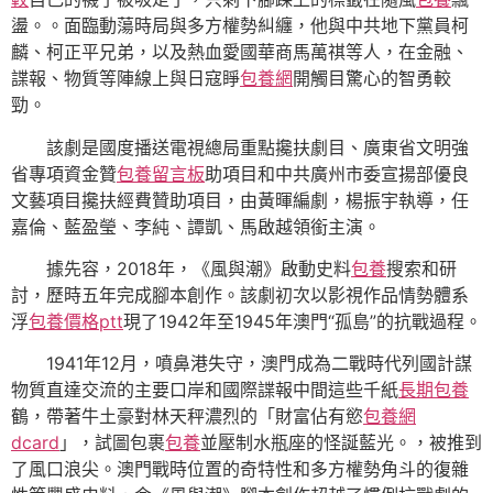
盪。。面臨動蕩時局與多方權勢糾纏，他與中共地下黨員柯
麟、柯正平兄弟，以及熱血愛國華商馬萬祺等人，在金融、
諜報、物質等陣線上與日寇睜
包養網
開觸目驚心的智勇較
勁。
該劇是國度播送電視總局重點攙扶劇目、廣東省文明強
省專項資金贊
包養留言板
助項目和中共廣州市委宣揚部優良
文藝項目攙扶經費贊助項目，由黃暉編劇，楊振宇執導，任
嘉倫、藍盈瑩、李純、譚凱、馬啟越領銜主演。
據先容，2018年，《風與潮》啟動史料
包養
搜索和研
討，歷時五年完成腳本創作。該劇初次以影視作品情勢體系
浮
包養價格ptt
現了1942年至1945年澳門“孤島”的抗戰過程。
1941年12月，噴鼻港失守，澳門成為二戰時代列國計謀
物質直達交流的主要口岸和國際諜報中間這些千紙
長期包養
鶴，帶著牛土豪對林天秤濃烈的「財富佔有慾
包養網
dcard
」，試圖包裹
包養
並壓制水瓶座的怪誕藍光。，被推到
了風口浪尖。澳門戰時位置的奇特性和多方權勢角斗的復雜