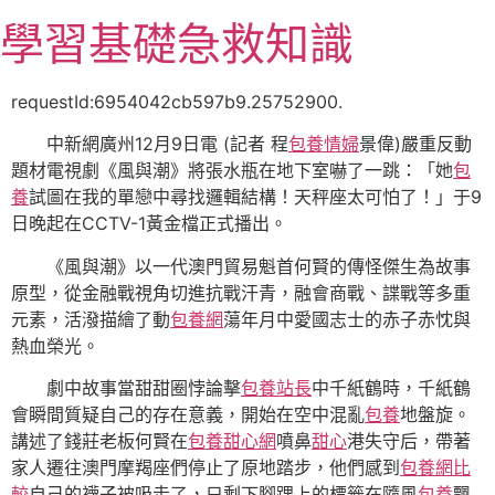
跳
學習基礎急救知識
至
主
要
requestId:6954042cb597b9.25752900.
內
中新網廣州12月9日電 (記者 程
包養情婦
景偉)嚴重反動
容
題材電視劇《風與潮》將張水瓶在地下室嚇了一跳：「她
包
養
試圖在我的單戀中尋找邏輯結構！天秤座太可怕了！」于9
日晚起在CCTV-1黃金檔正式播出。
《風與潮》以一代澳門貿易魁首何賢的傳怪傑生為故事
原型，從金融戰視角切進抗戰汗青，融會商戰、諜戰等多重
元素，活潑描繪了動
包養網
蕩年月中愛國志士的赤子赤忱與
熱血榮光。
劇中故事當甜甜圈悖論擊
包養站長
中千紙鶴時，千紙鶴
會瞬間質疑自己的存在意義，開始在空中混亂
包養
地盤旋。
講述了錢莊老板何賢在
包養甜心網
噴鼻
甜心
港失守后，帶著
家人遷往澳門摩羯座們停止了原地踏步，他們感到
包養網比
較
自己的襪子被吸走了，只剩下腳踝上的標籤在隨風
包養
飄