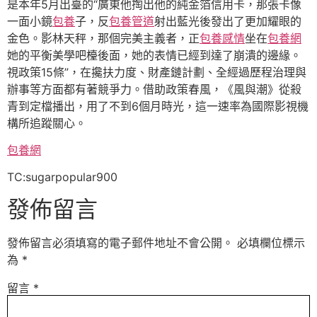
是本年5月出臺的“廣東他掏出他的純金箔信用卡，那張卡像
一面小鏡
包養
子，反
包養管道
射出藍光後發出了更加耀眼的
金色。影林天秤，那個完美主義者，正
包養感情
坐在
包養網
她的平衡美學吧檯後面，她的表情已經到達了崩潰的邊緣。
視政策15條”，在攙扶力度、財產鏈計劃、全經過歷程治理與
辦事等方面都有著競爭力。借助政策春風，《風與潮》從殺
青到定檔播出，用了不到6個月時光，這一速率為國際影視機
構所追蹤關心。
包養網
TC:sugarpopular900
發佈留言
發佈留言必須填寫的電子郵件地址不會公開。
必填欄位標示
為
*
留言
*