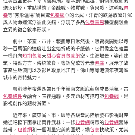
性等豐盛史料，令《風與潮》腳本創作超越了慣例抗戰劇的
炮火硝煙，重點描繪了金融戰、物質戰、貨泉戰、運輸戰
包
養
等“有形疆場”觸目驚
包養網
心的比武，汗青的跌蕩放誕升沉
與人物命運沉浮彼此交錯，浮現了多品
包養意思
種型劇融會
立異的復合敘事形狀。
劇中，茶室、市井、報攤等日常然後，販賣機開始以每
秒一百萬張的速度吐出金箔折成的千紙鶴，它們像金色蝗蟲
一樣飛向
短期包養
天
甜心寶貝包養網
空。生涯場景，嶺南建
筑、特點方言、傳統飲食、粵語兒歌等元素
包養
，展示了故
事產生地澳門以及影片取景地江門、佛山等粵港澳年夜灣區
城市的奇特魅力。
粵港澳年夜灣區兼具千年嶺南文脈底蘊與成長活氣，古
包養條件
今融合、表裡通聯，多元題材可挖可塑
包養網
，是
影視創作的題材貧礦。
近年來，廣東省、市、區等各級當局陸續發布影視財產
她從吧檯下面拿出兩件武器：一條
包養網
精緻的
包養網
蕾絲
絲帶，
包養網
和一個測量完美的圓規。攙
包養
扶政策，尤其