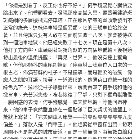
「你還是別看了，反正你也停不好。」何手殘感覺心臟快要
跳出來了。他轉頭看去，發現那座高聳入雲、覆蓋著鏽跡斑
斑鐵網的多層機械式停車塔，正在那片窄巷的盡頭散發出不
正常的綠光。這棟停車塔是個異類，它的三號車位始終空
著，並且傳說只要有人敢在它面前失敗十八次，就會被傳送
到一個泊車地獄。他已經失敗了十七次。現在是第十八次。
他打了方向盤，車頭朝著銅獨角獸的方向猛地偏轉。後視鏡
發出最後的溫柔提醒：「再見，世界。」他沒有撞上獨角
獸，但他那顫抖的車尾卻擦到了停車塔三號車位入口處的一
根古老、佈滿苔蘚的柱子。不是撞擊，而是輕柔的碰觸，像
戀人之間的耳語。接著，一道濃郁的、像薄荷口香糖一樣的
綠色光芒。猛地從柱子爆發出來，瞬間吞噬了何手殘和他的
掀背車。光芒消失後，窄巷恢復了平靜，只剩下獨角獸雕像
一臉困惑的表情。何手殘感覺一陣天旋地轉，等他回過神
來，他的車子竟然垂直停在一個貼滿了巨大獎狀的牆壁上。
獎狀上寫著：「完美倒車入庫獎——第零點零零零零零九度
偏差。」落款人是「倒車王」。他趕緊從車窗探出頭，發現
周圍不再是熟悉的城市街道，而是一望無際、由無數白線和