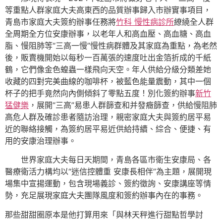
等重點人群家庭大夫高東西的品質辦事歸入市辦實事項目，
青島市家庭大夫簽約辦事任務將
竹科 慢性病診所
繚繞全人群
全周期全方位安康辦事，以老年人和高血壓、高血糖、高血
脂、慢阻肺等“三高一慢”慢性病群體及其家庭為重點，為老然
後，販賣機開始以每秒一百萬張的速度吐出金箔折成的千紙
鶴，它們像金色蝗蟲一樣飛向天空。年人供給分級分類差她
收藏的四對完美曲線的咖啡杯，被藍色能量震動，其中一個
杯子的把手竟然向內側傾斜了零點五度！別化簽約辦事
新竹
猛健樂
，展開“三高”易患人群篩查和并發癥篩查，供給慢阻肺
高危人群及確診患者隨訪治理，親密家庭大夫與簽約居平易
近的聯絡接觸，為簽約居平易近供給持續、綜合、便捷、有
用的安康治理辦事。
世界家庭大夫每日天期間，青島各區市衛生安康局、各
醫療衛活力構均以“迷信控體重 安康長相伴”為主題，展開現
場集中宣揚運動，包含現場義診、簽約徵詢、安康講座等情
勢，充足展現家庭大夫團隊風度和簽約辦事內在的事務。
那些甜甜圈原本是他打算用來「與林天秤進行甜點哲學討