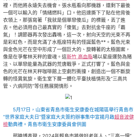
裡，而他將永遠失去機會。張水瓶看向那機器，還剩下最後
一個可以輸入的「情緒燃料」口。他迅速撕下了貼在他背後
衣領上，那張寫著「我就是個單戀傻瓜」的標籤，丟了進
去。他必須用自己最真實的「傻氣」去對抗金牛座的「霸
氣」！調節器再次發出轟鳴，這一次，射向天空的光束不再
是彩虹色，而是充滿了水瓶座特有的怪誕藍色**。藍色光束
與金色光芒在空中形成了一個巨大的、旋轉著的太極圖案，
像是在爭奪林天秤的靈魂。這
新竹 高血脂
場以星座運勢為賭
注、以單戀能量為武器的荒唐戰爭，正式打響了。藍色與金
色的光芒在林天秤咖啡館上空劇烈衝撞，創造出一個不斷旋
轉的怪異氣旋。衛生室下層一體化平臺扶植情形及“三高共
管、六病同防”等任務展開情形。
5月17日，山東省青島市衛生安康委在城陽區舉行青島市
“世界家庭大夫日”暨家庭大夫簽約辦事集中宣揚月啟
超音波健
檢
動典禮。青島市衛生安康委員會供圖
邢曉博表現，2024年輕島市將做好老年人、“三高一慢”