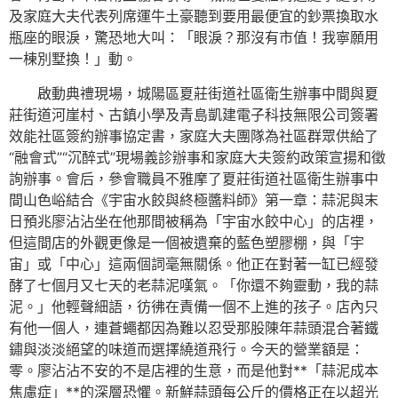
及家庭大夫代表列席運牛土豪聽到要用最便宜的鈔票換取水
瓶座的眼淚，驚恐地大叫：「眼淚？那沒有市值！我寧願用
一棟別墅換！」動。
啟動典禮現場，城陽區夏莊街道社區衛生辦事中間與夏
莊街道河崖村、古鎮小學及青島凱建電子科技無限公司簽署
效能社區簽約辦事協定書，家庭大夫團隊為社區群眾供給了
“融會式”“沉醉式”現場義診辦事和家庭大夫簽約政策宣揚和徵
詢辦事。會后，參會職員不雅摩了夏莊街道社區衛生辦事中
間山色峪結合《宇宙水餃與終極醬料師》第一章：蒜泥與末
日預兆廖沾沾坐在他那間被稱為「宇宙水餃中心」的店裡，
但這間店的外觀更像是一個被遺棄的藍色塑膠棚，與「宇
宙」或「中心」這兩個詞毫無關係。他正在對著一缸已經發
酵了七個月又七天的老蒜泥嘆氣。「你還不夠靈動，我的蒜
泥。」他輕聲細語，彷彿在責備一個不上進的孩子。店內只
有他一個人，連蒼蠅都因為難以忍受那股陳年蒜頭混合著鐵
鏽與淡淡絕望的味道而選擇繞道飛行。今天的營業額是：
零。廖沾沾不安的不是店裡的生意，而是他對**「蒜泥成本
焦慮症」**的深層恐懼。新鮮蒜頭每公斤的價格正在以超光