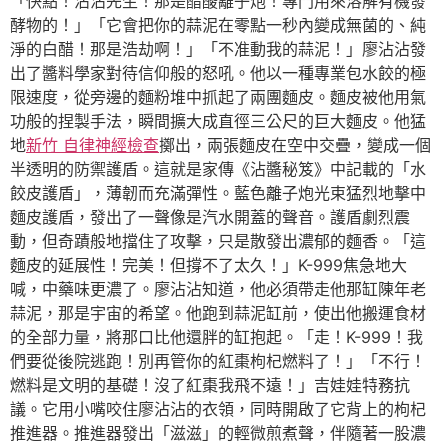
「快點！沾沾先生！那是醋酸離子炮！專門用來溶解有機發
酵物的！」「它會把你的蒜泥在零點一秒內變成無菌的、純
淨的白醋！那是浩劫啊！」「不准動我的蒜泥！」廖沾沾發
出了醬料學家對待信仰般的怒吼。他以一種專業包水餃的極
限速度，從旁邊的麵粉堆中抓起了兩團麵皮。麵皮被他用氣
功般的捏製手法，瞬間擴大成直徑三公尺的巨大麵皮。他猛
地
新竹 自律神經檢查
擲出，兩張麵皮在空中交疊，變成一個
半透明的防禦護盾。這就是家傳《沾醬秘笈》中記載的「水
餃皮護盾」，薄韌而充滿彈性。藍色離子炮光束猛烈地擊中
麵皮護盾，發出了一聲像是汽水開蓋的聲音。護盾劇烈震
動，但奇蹟般地擋住了攻擊，只是散發出濃郁的麵香。「這
麵皮的延展性！完美！但撐不了太久！」K-999焦急地大
喊，中藥味更濃了。廖沾沾知道，他必須帶走他那缸陳年老
蒜泥，那是宇宙的希望。他跑到蒜泥缸前，使出他搬運食材
的全部力量，將那口比他還胖的缸抱起。「走！K-999！我
們要從後院逃跑！別再管你的紅棗枸杞燃料了！」「不行！
燃料是文明的基礎！沒了紅棗我飛不遠！」吉娃娃特務抗
議。它用小嘴咬住廖沾沾的衣領，同時開啟了它背上的枸杞
推進器。推進器發出「滋滋」的輕微煎煮聲，伴隨著一股濃