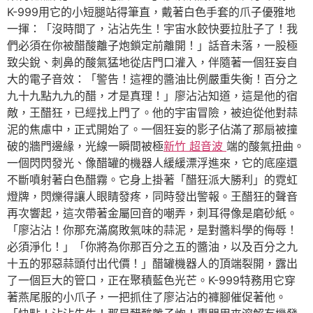
K-999用它的小短腿站得筆直，戴著白色手套的爪子優雅地
一揮：「沒時間了，沾沾先生！宇宙水餃快要拉肚子了！我
們必須在你被醋酸離子炮鎖定前離開！」話音未落，一股極
致尖銳、刺鼻的酸氣猛地從店門口灌入，伴隨著一個狂妄自
大的電子音效：「警告！這裡的醬油比例嚴重失衡！百分之
九十九點九九的醋，才是真理！」廖沾沾知道，這是他的宿
敵，王醋狂，已經找上門了。他的宇宙冒險，被迫從他對蒜
泥的焦慮中，正式開始了。一個狂妄的影子佔滿了那扇被撞
破的牆門邊緣，光線一瞬間被極
新竹 超音波
端的酸氣扭曲。
一個閃閃發光、像醋罐的機器人緩緩漂浮進來，它的底座還
不斷噴射著白色醋霧。它身上掛著「醋狂派大勝利」的霓虹
燈牌，閃爍得讓人眼睛發疼，同時發出警報。王醋狂的聲音
再次響起，這次帶著金屬回音的嘲弄，刺耳得像是磨砂紙。
「廖沾沾！你那充滿腐敗氣味的蒜泥，是對醬料學的侮辱！
必須淨化！」「你將為你那百分之五的醬油，以及百分之九
十五的邪惡蒜頭付出代價！」醋罐機器人的頂端裂開，露出
了一個巨大的管口，正在聚積藍色光芒。K-999特務用它穿
著燕尾服的小爪子，一把抓住了廖沾沾的褲腳催促著他。