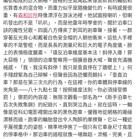
編號組成的巨大網格。這裡的空氣聞起來像是新買的輪胎和
劣質香水的混合物，而重力似乎是隨機變化的，有時感覺很
重，有
森和診所
時像漂浮在游泳池裡。他試圖按喇叭，但喇
叭發出的不是「叭叭」，而是他童年時學會的、關於泊車口
訣的魔性兒歌。四面八方傳來了刺耳的剎車聲，接著，一群
穿著反光背心和戴著白色安全帽的人朝他衝來。這些人手裡
拿的不是警棍，而是長長的測量尺和巨大的電子角度儀，臉
上的表情極度嚴肅。「違反泊車維度基本法！斜停入庫！罪
大惡極！」領頭的泊車警察用一個擴音器大喊，聲音充滿機
械感。「我、我沒有斜停！我只是垂直停在了牆壁上！」何
手殘趕緊為自己辯解，但聲音因為恐懼而顫抖。「垂直泊
車？那是在第三次元的行為，在這裡，你的車體與停車線的
夾角是——八十九點七度！按照維度法則，你必須接受懲
罰！」懲罰的內容是：無限次觀看一部名為**《新手泊車七
百次失敗集錦》的紀錄片，直到哭泣為止。就在這時，一輛
像是從科幻電影裡開出來的黑色跑車，優雅地從網格的邊緣
漂移而過。跑車的輪胎發出令人陶醉的摩擦聲，它以一種近
乎蔑視重力的姿態，精準地停進了一個只有它車身尺寸寬度
的停車格中。那泊車的過程就像一場舞蹈，流暢、完美，且