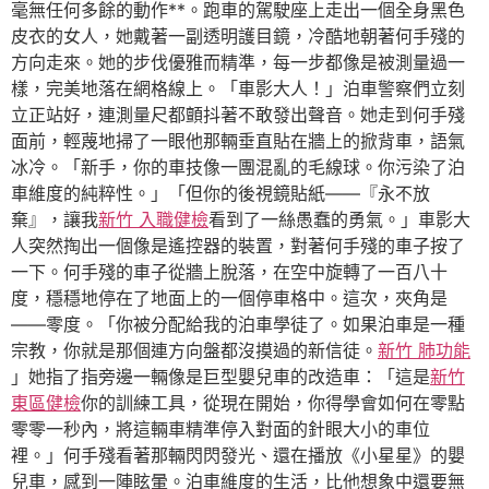
毫無任何多餘的動作**。跑車的駕駛座上走出一個全身黑色
皮衣的女人，她戴著一副透明護目鏡，冷酷地朝著何手殘的
方向走來。她的步伐優雅而精準，每一步都像是被測量過一
樣，完美地落在網格線上。「車影大人！」泊車警察們立刻
立正站好，連測量尺都顫抖著不敢發出聲音。她走到何手殘
面前，輕蔑地掃了一眼他那輛垂直貼在牆上的掀背車，語氣
冰冷。「新手，你的車技像一團混亂的毛線球。你污染了泊
車維度的純粹性。」「但你的後視鏡貼紙——『永不放
棄』，讓我
新竹 入職健檢
看到了一絲愚蠢的勇氣。」車影大
人突然掏出一個像是遙控器的裝置，對著何手殘的車子按了
一下。何手殘的車子從牆上脫落，在空中旋轉了一百八十
度，穩穩地停在了地面上的一個停車格中。這次，夾角是
——零度。「你被分配給我的泊車學徒了。如果泊車是一種
宗教，你就是那個連方向盤都沒摸過的新信徒。
新竹 肺功能
」她指了指旁邊一輛像是巨型嬰兒車的改造車：「這是
新竹
東區健檢
你的訓練工具，從現在開始，你得學會如何在零點
零零一秒內，將這輛車精準停入對面的針眼大小的車位
裡。」何手殘看著那輛閃閃發光、還在播放《小星星》的嬰
兒車，感到一陣眩暈。泊車維度的生活，比他想象中還要無