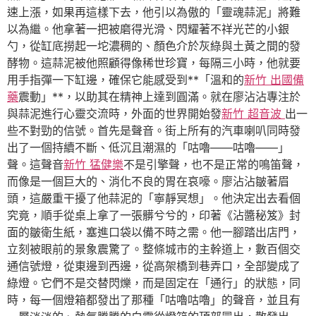
速上漲，如果再這樣下去，他引以為傲的「靈魂蒜泥」將難
以為繼。他拿著一把被磨得光滑、閃耀著不祥光芒的小銀
勺，從缸底撈起一坨濃稠的、顏色介於灰綠與土黃之間的發
酵物。這蒜泥被他照顧得像稀世珍寶，每隔三小時，他就要
用手指彈一下缸邊，確保它能感受到**「溫和的
新竹 出國備
藥
震動」**，以助其在精神上達到圓滿。就在廖沾沾專注於
與蒜泥進行心靈交流時，外面的世界開始發
新竹 超音波
出一
些不對勁的信號。首先是聲音。街上所有的汽車喇叭同時發
出了一個持續不斷、低沉且潮濕的「咕嚕——咕嚕——」
聲。這聲音
新竹 猛健樂
不是引擎聲，也不是正常的鳴笛聲，
而像是一個巨大的、消化不良的胃在哀嚎。廖沾沾皺著眉
頭，這嚴重干擾了他蒜泥的「寧靜冥想」。他決定出去看個
究竟，順手從桌上拿了一張髒兮兮的，印著《沾醬秘笈》封
面的皺衛生紙，塞進口袋以備不時之需。他一腳踏出店門，
立刻被眼前的景象震驚了。整條城市的主幹道上，數百個交
通信號燈，從東邊到西邊，從高架橋到巷弄口，全部變成了
綠燈。它們不是交替閃爍，而是固定在「通行」的狀態，同
時，每一個燈箱都發出了那種「咕嚕咕嚕」的聲音，並且有