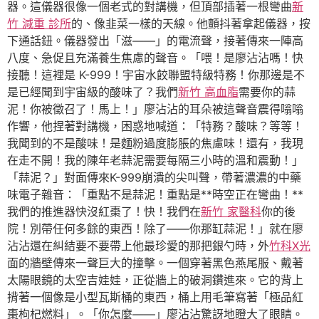
器。這儀器很像一個老式的對講機，但頂部插著一根彎曲
新
竹 減重 診所
的、像韭菜一樣的天線。他顫抖著拿起儀器，按
下通話鈕。儀器發出「滋——」的電流聲，接著傳來一陣高
八度、急促且充滿養生焦慮的聲音。「喂！是廖沾沾嗎！快
接聽！這裡是 K-999！宇宙水餃聯盟特級特務！你那邊是不
是已經聞到宇宙級的酸味了？我們
新竹 高血脂
需要你的蒜
泥！你被徵召了！馬上！」廖沾沾的耳朵被這聲音震得嗡嗡
作響，他捏著對講機，困惑地喊道：「特務？酸味？等等！
我聞到的不是酸味！是麵粉過度膨脹的焦慮味！還有，我現
在走不開！我的陳年老蒜泥需要每隔三小時的溫和震動！」
「蒜泥？」對面傳來K-999崩潰的尖叫聲，帶著濃濃的中藥
味電子雜音：「重點不是蒜泥！重點是**時空正在彎曲！**
我們的推進器快沒紅棗了！快！我們在
新竹 家醫科
你的後
院！別帶任何多餘的東西！除了——你那缸蒜泥！」就在廖
沾沾還在糾結要不要帶上他最珍愛的那把銀勺時，外
竹科X光
面的牆壁傳來一聲巨大的撞擊。一個穿著黑色燕尾服、戴著
太陽眼鏡的太空吉娃娃，正從牆上的破洞鑽進來。它的背上
揹著一個像是小型瓦斯桶的東西，桶上用毛筆寫著「極品紅
棗枸杞燃料」。「你怎麼——」廖沾沾驚訝地瞪大了眼睛。