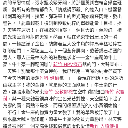
高的單戀情感。張水瓶咬緊牙關，將那個黃銅齒輪音樂盒砸
爛，將所有的齒輪都倒入「情感調節器」的輸入口。機器發
出刺耳的尖叫，接著，彈珠臺上的燈光開始瘋狂閃爍，發出
警告。「能量超載！檢測到極致純粹的單戀能量！目標：提
升天秤座運勢！」在機器的頂部，一個巨大的、像彩虹一樣
的光束筆直地射向天空。然而，就在光束衝出屋頂的一瞬
間，一輛塗滿了金色、裝飾著巨大公牛角的悍馬車猛地停在
咖啡館門口。駕駛座上走下一個全身肌肉、戴著鑽石項圈的
男人，那人正是林天秤的狂熱追求者——金牛座霸總牛土
豪。牛土豪一腳踢開咖啡
新竹 HPV疫苗
館的門，大聲宣布：
「天秤！別管那什麼負運勢！我已經用一百噸的純金箔買下
了今天所有的壞運
竹科 健檢
氣！」「從現在開始，你的運勢
由我主宰！我的金錢，就是你的正面能量！」牛土豪的行
為，讓張水瓶的光束
新竹 公教健檢
在空中瞬間扭曲
新竹 家醫
科
，與一種夾雜著銅臭味的金色光芒對撞。天空開始下起了
荒謬的雨。雨點不是水，而是閃耀著淚光的小小黃銅齒輪。
「不行！金牛座的物質力量太強了！我的單戀被汙染了！」
張水瓶大喊。他知道，如果牛土豪的物質力量勝出，林天秤
將會被困在一個充滿金錢和俗氣的虛假愛情
新竹 入職健檢