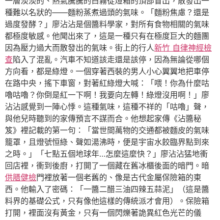
一層淡淡的、熱氣騰騰的白霧從燈箱的頂部冒出，散發出一
種難以名狀的——麵粉蒸煮過頭的氣味。「麵粉焦慮？還是
過度發酵？」廖沾沾是個醬料學家，對所有食物相關的氣味
都極度敏感。他聞出來了，這是一種只有在極度巨大的麵團
因為壓力過大而散發出的氣味。街上的行人
新竹 自律神經檢
查
陷入了混亂。汽車不知道該走還是該停，因為無論從哪個
方向看，都是綠燈。一個穿著西裝的男人小心翼翼地把車停
在路中央，搖下車窗，對著紅綠燈大喊：「喂！你為什麼咕
嚕咕嚕？你倒是紅一下啊！我要向左轉！綠燈沒用啊！」廖
沾沾感覺到一陣心悸。這種氣味，這種不祥的「咕嚕」聲，
與他兒時聽到的家傳預言不謀而合。他想起家傳《沾醬秘
笈》裡記載的第一句：「當世間萬物的交通都被麵皮的氣味
籠罩，且燈號恒綠、聲如湯沸時，便是宇宙水餃臨界點到來
之時。」「七點五個地球年…怎麼這麼快？」廖沾沾猛地衝
回店裡，衝到後廚，打開了一個藏在舊冰櫃後面的暗門。暗
供膳健檢
門裡放著一個老舊的、像是古代金屬保險箱的東
西。他輸入了密碼：「一醬二醋三油四辣五蒜泥」（這是醬
料界的基礎公式，只有像他這樣的傳統派才會用）。保險箱
打開，裡面沒有黃金，只有一個閃爍著詭異紅色光芒的儀