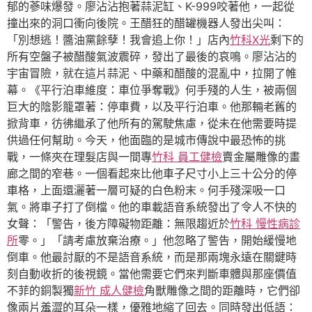
郁的蔘味爆發。廖沾沾抱著蒜泥缸、K-999咬著他，一起從
撞出來的洞口衝向後院。王醋狂的醋罐機器人發出尖叫：
「別想逃！醬油黨餘孽！我會追上你！」店內
竹科X光
剩下的
所有空盤子被醋酸氣波震碎，發出了最後的哀鳴。廖沾沾的
宇宙冒險，就在這片蒜泥、中藥和醋酸的混亂中，拉開了帷
幕。《平行泊車維度：車位爭奪戰》何手殘的人生，被兩個
巨大的陰影籠罩著：停車費，以及平行泊車。他那輛老舊的
掀背車，彷彿繼承了他所有的駕駛焦慮，從未在他需要時提
供過任何幫助。今天，他面臨的是城市傳說中最恐怖的挑
戰，一條夾在理髮店與一間專
竹科 員工健檢
賣金屬雕像的畫
廊之間的窄巷。一個看起來比他車子尺寸小上三十公分的停
車格，上面還灑著一層可疑的白色粉末。何手殘深吸一口
氣。將車子打了倒檔。他的車載語音系統發出了令人不快的
女聲：「警告，後方障礙物距離：無限趨近於
竹科 慢性病診
所
零。」「請考慮放棄治療。」他忽略了警告，開始緩慢地
倒車。他最討厭的不是語音系統，而是那兩塊永遠在關鍵時
刻自動收折的後視鏡。當他需要它們來判斷車體與那座價值
不菲的銅製獨
新竹 成人健檢
角獸雕像之間的距離時，它們卻
像兩片羞澀的耳朵一樣，優雅地縮了回去。同時發出低語：