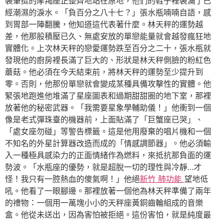
裝筆挺的摩羯座正整齊地站在原地，他們的鞋子裡裝滿了已
經潮濕的淚水。「負百分之八十七？」張水瓶喃喃自語，感
到胃部一陣翻騰，他知道這代表著什麼。林天秤的運勢越
差，他那股積壓已久、無處安放的單戀能量就會越發瘋狂地
實體化。上次林天秤的戀愛運勢跌至百分之二十，張水瓶就
發現他的廚房裡長滿了巨大的、形狀是林天秤側臉的粉紅色
蘑菇。他必須在今天結束前，將林天秤的運勢至少提升到
零。否則，他那份單戀就會變成某種具備攻擊性的實體。他
緊張地跑進他堆滿了星座圖表和過期甜甜圈的地下室，那裡
放著他的秘密武器。「我需要星象學輔助儀！」他衝到一個
像是老式彈珠臺的機器前，上面貼滿了「巨蟹座已哭」、
「處女座勿碰」等警告標籤。這是他用廢棄的唱片機和一個
不知名的外星計算器改造而成的「情感調節器」。他必須輸
入一種極具感染力的正面情緒作為燃料，來抵抗那負面的運
勢波。「水瓶座的優勢，就是超脫一切的理性與冷靜…才
怪！我只有一腔熱血的傻氣啊！」他絕
新竹 肺功能
望地低
吼。他看了一眼腳邊。那裡放著一個他為林天秤準備了兩年
的禮物：一個用一萬塊小小的天秤座黃銅齒輪組成的音樂
盒。他從未送出，因為害怕被拒絕。這份害怕，就是純度最