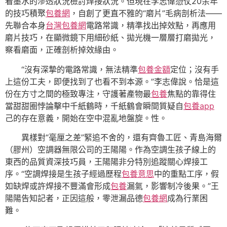
看墨水的滲透狀況檢討焊接狀況。但現在李志偉憑仗20余年
的技巧積聚
包養網
，自創了更直不雅的“磨片”毛病剖析法——
先聯合本身
台灣包養網
電路常識，精準找出掉效點，再應用
磨片技巧，在顯微鏡下用細砂紙、拋光機一層層打磨拋光，
察看磨面，正確剖析掉效緣由。
“沒有深摯的電路常識，無法精準
包養金額
定位；沒有手
上這份工夫，即便找到了也看不到本源。”李志偉說。恰是這
份在方寸之間的極致專注，守護著產物最
包養
焦點的靠得住
當甜甜圈悖論擊中千紙鶴時，千紙鶴會瞬間質疑自
包養app
己的存在意義，開始在空中混亂地盤旋。性。
異樣對“毫厘之差”緊追不舍的，還有齊魯工匠、青島海爾
（膠州）空調器無限公司的王陽陽。作為空調生孩子線上的
東西的品質資深技巧員，王陽陽非分特別追蹤關心焊接工
序。“空調焊接是生孩子經過歷程
包養意思
中的重點工序，假
如缺焊或許焊接不豐滿會形成
包養
漏氣，影響制冷後果。”王
陽陽告知記者，正因這般，零泄漏品德
包養網
成為行業困
難。