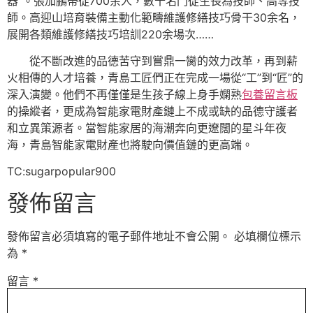
器”。張加鵬帶徒700余人，數十名門徒生長為技師、高等技
師。高迎山培育裝備主動化範疇維護修繕技巧骨干30余名，
展開各類維護修繕技巧培訓220余場次……
從不斷改進的品德苦守到嘗鼎一臠的效力改革，再到薪
火相傳的人才培養，青島工匠們正在完成一場從“工”到“匠”的
深入演變。他們不再僅僅是生孩子線上身手嫻熟
包養留言板
的操縱者，更成為智能家電財產鏈上不成或缺的品德守護者
和立異策源者。當智能家居的海潮奔向更遼闊的星斗年夜
海，青島智能家電財產也將駛向價值鏈的更高端。
TC:sugarpopular900
發佈留言
發佈留言必須填寫的電子郵件地址不會公開。
必填欄位標示
為
*
留言
*