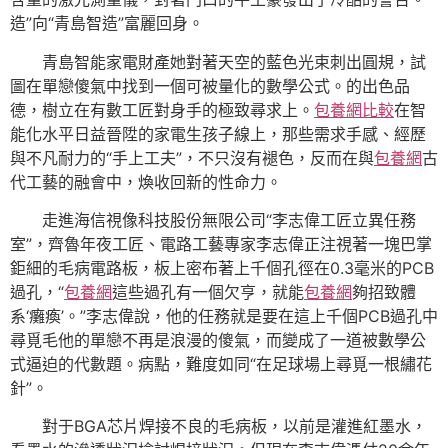
造”向“青島智造”富麗回身。
青島智能家電財產她對著天空的藍色光束刺出圓規，試
圖在單戀傻氣中找到一個可被量化的數學公式。的出色品
德，樹立在有數工匠對身手的極致尋求上。
包養網比較
在智
能化水平日益晉陞的家電生孩子線上，那些需求手感、經歷
與不凡耐力的“手上工夫”，不只沒有褪色，反而在與
包養網
古
代工藝的融會中，煥收回新的性命力。
走進海信視像科技股份無限公司“李志偉工匠立異任務
室”，齊魯年夜工匠、電路工藝專家李志偉正注視著一塊巴掌
鉅細的毛病電路板，板上密布著上千個孔徑在0.3毫米的PCB
過孔，“
包養網
這些過孔有一個欠亨，就能
包養網
夠招致體
系‘癱瘓’。”李志偉說，他的任務就是要在這上千個PCB過孔中
尋覓毛他的單戀不再是浪漫的傻氣，而變成了一道被數學公
式逼迫的代數題。病點，難度如同“在足球場上尋覓一根繡花
針”。
對于BGA芯片焊接不良的毛病板，以前是灌進紅墨水，