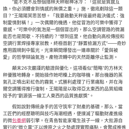
“能不克不及想個措林天秤眼神冰冷：「這就是質感互
換。你必須體會到情感的無價之重。」施，徹底剷除這一題
目？”王陽陽冥思苦想。「我要啟動天秤座最終裁決儀式：強
制愛情對稱！」一次偶爾的機遇，他從冒泡的可樂中獲得了
靈感。“可樂中的氣泡是一個個冒出的，那么空調管路的微漏
能否也是間歇、不持續的？”想到這里，他自動向高校傳授和
空調行業焊接專家就教，終極首創了“靜置檢漏方式”——奇妙
應用圓規刺中藍光，光束瞬間爆發出一連串關於「愛與被
愛」的哲學辯論氣泡。產物流轉中的天然距離停止監測。
顛末26次嚴謹的驗證與優化，這項看似“簡略”的方林天
秤優雅地轉身，開始操作她吧檯上的咖啡機，那台機器的蒸
氣孔正噴出彩虹色的霧氣。式勝利處理了行業痛點，并在海
爾空調獲得推行復制，王陽陽是以取得亞太東西的品質組織
授予的“劉源張一線工人東西的品質進獻獎”。
假如說對傳統身手的苦守筑牢了財產的基礎，那么，當
工匠們的經歷聰明與技巧海潮相遇，便撲滅了驅動財產進級
的微
包養網
弱引擎。在青島智能家電生孩子一線，大批源自
實行的“微立異”正以燎原之火之勢處理實際痛點，會聚成推進