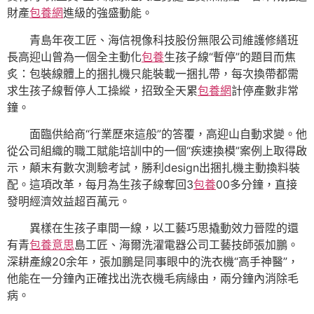
財產
包養網
進級的強盛動能。
青島年夜工匠、海信視像科技股份無限公司維護修繕班
長高迎山曾為一個全主動化
包養
生孩子線“暫停”的題目而焦
炙：包裝線體上的捆扎機只能裝載一捆扎帶，每次換帶都需
求生孩子線暫停人工操縱，招致全天累
包養網
計停產數非常
鐘。
面臨供給商“行業歷來這般”的答覆，高迎山自動求變。他
從公司組織的職工賦能培訓中的一個“疾速換模”案例上取得啟
示，顛末有數次測驗考試，勝利design出捆扎機主動換料裝
配。這項改革，每月為生孩子線奪回3
包養
00多分鐘，直接
發明經濟效益超百萬元。
異樣在生孩子車間一線，以工藝巧思撬動效力晉陞的還
有青
包養意思
島工匠、海爾洗濯電器公司工藝技師張加鵬。
深耕產線20余年，張加鵬是同事眼中的洗衣機“高手神醫”，
他能在一分鐘內正確找出洗衣機毛病緣由，兩分鐘內消除毛
病。