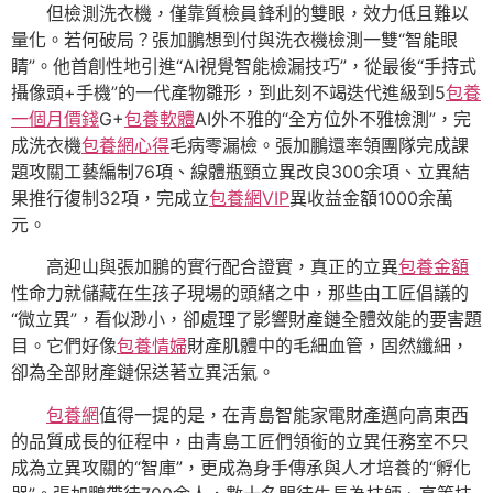
但檢測洗衣機，僅靠質檢員鋒利的雙眼，效力低且難以
量化。若何破局？張加鵬想到付與洗衣機檢測一雙“智能眼
睛”。他首創性地引進“AI視覺智能檢漏技巧”，從最後“手持式
攝像頭+手機”的一代產物雛形，到此刻不竭迭代進級到5
包養
一個月價錢
G+
包養軟體
AI外不雅的“全方位外不雅檢測”，完
成洗衣機
包養網心得
毛病零漏檢。張加鵬還率領團隊完成課
題攻關工藝編制76項、線體瓶頸立異改良300余項、立異結
果推行復制32項，完成立
包養網VIP
異收益金額1000余萬
元。
高迎山與張加鵬的實行配合證實，真正的立異
包養金額
性命力就儲藏在生孩子現場的頭緒之中，那些由工匠倡議的
“微立異”，看似渺小，卻處理了影響財產鏈全體效能的要害題
目。它們好像
包養情婦
財產肌體中的毛細血管，固然纖細，
卻為全部財產鏈保送著立異活氣。
包養網
值得一提的是，在青島智能家電財產邁向高東西
的品質成長的征程中，由青島工匠們領銜的立異任務室不只
成為立異攻關的“智庫”，更成為身手傳承與人才培養的“孵化