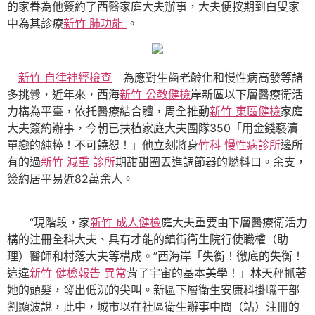
的家眷為他簽約了西醫家庭大夫辦事，大夫便按期到白叟家
中為其診療
新竹 肺功能
。
新竹 自律神經檢查
為應對生齒老齡化和慢性病高發等諸
多挑釁，近年來，西海
新竹 公教健檢
岸新區以下層醫療衛活
力構為平臺，依托醫療結合體，周全推動
新竹 東區健檢
家庭
大夫簽約辦事，今朝已扶植家庭大夫團隊350「用金錢褻瀆
單戀的純粹！不可饒恕！」他立刻將身
竹科 慢性病診所
邊所
有的過
新竹 減重 診所
期甜甜圈丟進調節器的燃料口。余支，
簽約居平易近82萬余人。
“現階段，家
新竹 成人健檢
庭大夫重要由下層醫療衛活力
構的注冊全科大夫、具有才能的鎮街衛生院行使職權（助
理）醫師和村落大夫等構成。”西海岸「失衡！徹底的失衡！
這違
新竹 健檢報告 異常
背了宇宙的基本美學！」林天秤抓著
她的頭髮，發出低沉的尖叫。新區下層衛生安康科掛職干部
劉顯波說，此中，城市以在社區衛生辦事中間（站）注冊的