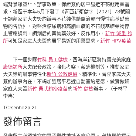
端背景雕塑**。辦事政策，保證簽約居平易近不花錢用藥需
求，新區于本年5月下發了《青西新衛健字〔2021〕73號關
于調劑家庭大夫簽約辦事不花錢供給醫治部門慢性病基礎藥
物的告訴》，對醫治糖尿病和高脂血癥的不花錢基礎藥物停
止響應調劑，調劑后的藥物藥效好、反作用小，
新竹 減重 診
所
可知足家庭大夫簽約居平易近的用藥需求。
新竹 HPV疫苗
下一個步驟
竹科 員工健檢
，西海岸新區將持續完美家庭
康德診所
大夫配套政策，強化考察、薪酬機制等，推動家庭
大夫簽約辦事特性化
新竹 公教健檢
、精準化，晉陞家庭大夫
簽約辦事內在，不竭加強居平易近自動簽約意愿，做實做細
家庭大夫簽
新竹 帶狀皰疹疫苗
約
新竹 健檢
辦事。（于林平
李冉）
TC:senho2ai2l
發佈留言
發佈留言必須填寫的電子郵件地址不會公開。
必填欄位標示