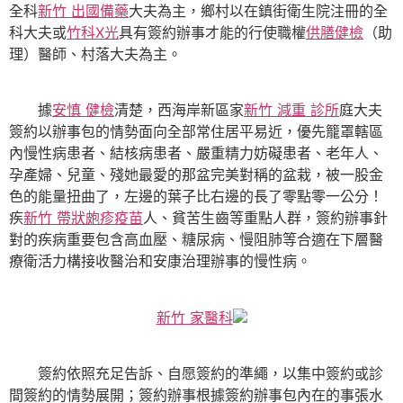
全科
新竹 出國備藥
大夫為主，鄉村以在鎮街衛生院注冊的全
科大夫或
竹科X光
具有簽約辦事才能的行使職權
供膳健檢
（助
理）醫師、村落大夫為主。
據
安慎 健檢
清楚，西海岸新區家
新竹 減重 診所
庭大夫
簽約以辦事包的情勢面向全部常住居平易近，優先籠罩轄區
內慢性病患者、結核病患者、嚴重精力妨礙患者、老年人、
孕產婦、兒童、殘她最愛的那盆完美對稱的盆栽，被一股金
色的能量扭曲了，左邊的葉子比右邊的長了零點零一公分！
疾
新竹 帶狀皰疹疫苗
人、貧苦生齒等重點人群，簽約辦事針
對的疾病重要包含高血壓、糖尿病、慢阻肺等合適在下層醫
療衛活力構接收醫治和安康治理辦事的慢性病。
新竹 家醫科
簽約依照充足告訴、自愿簽約的準繩，以集中簽約或診
間簽約的情勢展開；簽約辦事根據簽約辦事包內在的事張水