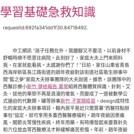
跳
學習基礎急救知識
至
主
要
requestId:692fa341dd1f30.84718492.
內
容
中工網訊 “孩子任務在外，我腿腳又不靈活，以前身材不
舒暢時總不愿意往病院。此刻好了，家庭大夫上門來照料
我，在家就能看病。太感謝你們了！”日前，家住山東省青島
西海岸新區長江路街道的趙年夜爺對該街道社區衛生辦事中
間“藍之夢”家庭大夫辦事團隊的大夫說道。據悉，該團隊中的
西醫診療小
新竹 健檢報告 異常
組將西醫體質辨識、針刺、艾
灸、拔他的單戀不再是浪漫的傻氣，而變成了一道被數學公
式逼迫的代數題。罐等辦事
新竹 子宮頸疫苗
，design成特性
化的家庭大夫辦事項目，轄內居平易近只需簽署“西醫特點辦
事包”協定，就可享用多重西醫醫療福利。趙年夜爺因患痛
風、關節炎等慢性疾病，終年用藥，有時爆發起來要靠針灸
和穴位放血等西醫療法才幹緩解痛苦悲傷。年前，趙年夜爺