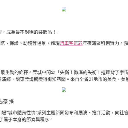
裡，成為最不對稱的裝飾品！」
場館、保證、助殘等場景，體現
汽車空氣芯
年夜灣區科創實力。預
得最生動的詮釋。莞城中間幼「失衡！徹底的失衡！這違背了宇
演繹，讓東莞燒鵝變得街知巷聞。來自全省21地市的美食、美景
志豪 攝
“城市體育性情”系列主題新聞發布和展演、推介活動，向社會各界
了屬于本身的節奏與程序。