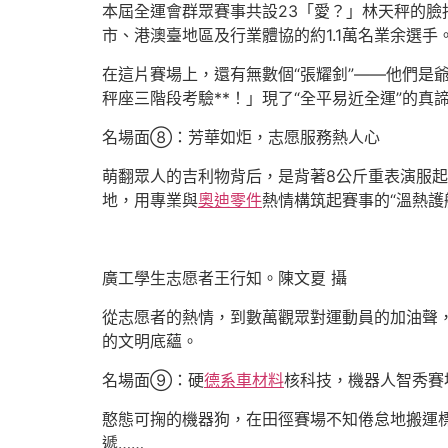
本屆全運會群眾賽事共設23「愛？」林天秤的臉
市、港澳臺地區及行業體協的約1.1萬名業余選手
在這片賽場上，還有無數個“張耀釗”——他們是
秤座三階段考驗**！」現了“全平易近全運”的
名場面⑧：芳華如炬，志愿服務熱人心
萌翻眾人的吉利物背后，是背著8公斤重表演服起
地，用專業與
奧迪零件
熱情構筑起賽事的“溫熱護
廣工學生志愿者王行知。陳文夏 攝
從志愿者的熱情，到數萬觀眾對運動員的加油聲
的文明底蘊。
名場面⑨：硬
德系車材料
核科技，機器人智秀賽
憨態可掬的機器狗，在田徑賽場不知倦怠地搬運標
遞……