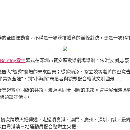
辦的全國運動會，不僅是一場競技體育的巔峰對決，更是一次科
Bentley零件
幕式在深圳市寶安區歡樂劇場舉辦。朱洪波 姚志豪
器人“智秀”賽場的未來圖景；從蘇炳添、鞏立姣等老將的密意
全平易近全運”，到“小海豚”志愿者與觀眾配合繪就文明圖景……
凝集起齊心同緣的共識，激蕩著同夢同圓的未來。這場展現灣區
擊標題讀詳情↓）
：初次跨境火把傳遞，走過噴鼻港、澳門、廣州、深圳四城，最終
次由粵港澳三地運動員配合點燃主火把。