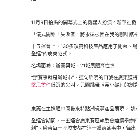
11月9日拍攝的開幕式上的機器人扮演。新華社發
「儀式開始！失敗者，將永遠被困在我的咖啡館
十五運會上，130多項高科技產品應用于開幕、
全運”的廣東范式。
名場面⑩：辦賽興城，21城展體育性情
“辦賽事就是辦城市”，這句鮮明的口號在廣東獲
堅尼零件
低沉的尖叫。兒園跳舞《莞小鵝》的創意
東莞在主媒體中間帶來特點潮玩等產品展現。 姚
全運會期間，十五運會廣東賽區執委會連續舉辦四場
刺”。廣東每一座城市都在這一體育盛事中，舞出