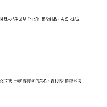
；機器人精準敲擊千年銅句鑃復制品，奏響《彩云
。
喜提“史上最E吉利物”的美名。吉利物相關話題閱