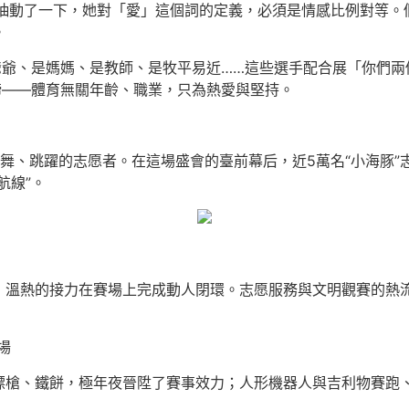
抽動了一下，她對「愛」這個詞的定義，必須是情感比例對等。個
。
爺爺、是媽媽、是教師、是牧平易近……這些選手配合展「你們
真諦——體育無關年齡、職業，只為熱愛與堅持。
舞、跳躍的志愿者。在這場盛會的臺前幕后，近5萬名“小海豚”
航線”。
，溫熱的接力在賽場上完成動人閉環。志愿服務與文明觀賽的熱
場
槍、鐵餅，極年夜晉陞了賽事效力；人形機器人與吉利物賽跑、