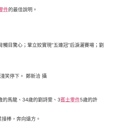
零件
的最佳說明。
背觸目驚心；鞏立姣實現“五連冠”后淚灑賽場；劉
淺笑停下。 鄭新洽 攝
的馬龍、34歲的劉詩雯、3
賓士零件
5歲的許
星接棒，奔向遠方。