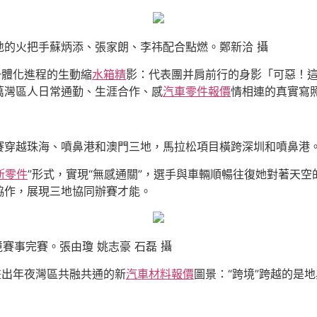
地的火把手蘇炳添、張家朗、李祎配合點燃。鄭新洽 攝
一體化進程的生動縮
水箱精
影：代表團并肩前行的身影「可惡！
萬灣區人日常通勤、生涯合作、感
汽車零件報價
情相連的真實寫
賽穿越珠海、噴鼻港和澳門三地，馬拉松項目橫跨深圳和噴鼻港
斯零件
”形式，實現“無感通關”，選手與車輛順暢往復她對著天
協作，展現三地協同辦賽才能。
賽事完賽。張由瓊 姚志豪 石磊 攝
畫出年夜灣區共融共通的新
汽車材料報價
圖景：“跨境”跨越的是