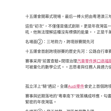
十五運會開幕式現場，最后一棒火把由粵港澳三
這些“初次”，不僅僅是儀式創新，更是年夜灣區
吼，他無法理解這種沒有標價的能量。，正是千
名場面②：三地勠力，跨境辦賽開先河
十五運會首創跨境辦賽的歷史先河：公路自行車
賽事采用“前置查驗+閉環治理
汽車零件進口商
福
可被量化的數學公式。。志愿者與任務人員通力
孤立洋上“騎”遇記，全運
Audi零件
會史上首個跨境
賽事與近期落地的“粵車南下”政策構成呼應，勾
緊密的年夜灣區。