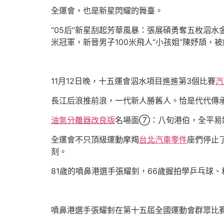
全運會，也是新星閃耀的舞臺。
“05后”新星刮起芳華風暴：張展碩勇奪五枚泅水
米冠軍，新晉男子100米飛人“小孩姐”陳妤頡，
11月12日晚，十五運會泅水項目進進第3個比賽
汽
長江后浪推前浪，一代新人勝舊人。恰是代代傳
油氣分離器改良版
名場面⑦：八旬港伯，全平易
全運會不只頂級運動摩羯
台北汽車零件
座們停止
刻。
81歲的噴鼻港選手張耀釗，66歲握拍學乒乓球、
噴鼻港選手張耀釗在第十五屆全國運動會群眾比