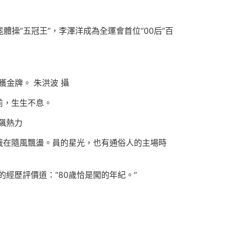
體操“五冠王”，李澤洋成為全運會首位“00后”百
獲金牌。 朱洪波 攝
前，生生不息。
飆熱力
籤在隨風飄盪。員的星光，也有通俗人的主場時
經歷評價道：“80歲恰是闖的年紀。”