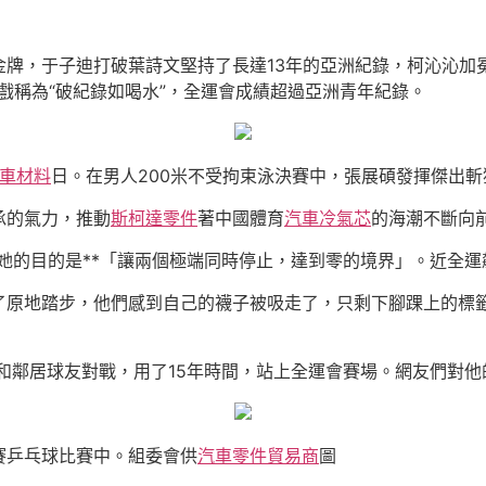
金牌，于子迪打破葉詩文堅持了長達13年的亞洲紀錄，柯沁沁加冕
被戲稱為“破紀錄如喝水”，全運會成績超過亞洲青年紀錄。
車材料
日。在男人200米不受拘束泳決賽中，張展碩發揮傑出斬
承的氣力，推動
斯柯達零件
著中國體育
汽車冷氣芯
的海潮不斷向
她的目的是**「讓兩個極端同時停止，達到零的境界」。近全運
了原地踏步，他們感到自己的襪子被吸走了，只剩下腳踝上的標
和鄰居球友對戰，用了15年時間，站上全運會賽場。網友們對他的
賽乒乓球比賽中。組委會供
汽車零件貿易商
圖