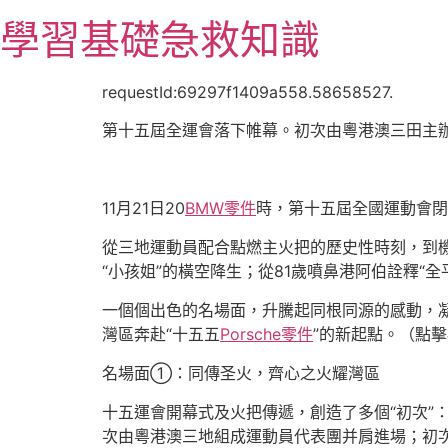
跳
學習基礎急救知識
至
主
要
requestId:69297f1409a558.58658527.
內
第十五屆全運會落下帷幕。初次由粵港澳三田主
容
11月21日20
BMW零件
時，第十五屆全國運動會閉
從三地運動員配合點燃主火把的歷史性時刻，到機
“小孩姐”的橫空降生；從81歲噴鼻港阿伯詮釋“
一個個出色的名場面，升騰起同根同源的感動，
灣區奔赴“十五五
Porsche零件
”的新起點。（點
名場面①：同傳圣火，齊心之火耀灣區
十五運會開幕式及火把傳遞，創造了多個“初次”
次由粵港澳三地組成運動員代表團并肩進場；初