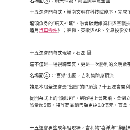
名場面③：飛天神鰲，灣區美學驚全國
十五運會開幕式，嶺南文明在科技賦能下，完成了
龍頭魚身的“飛天神鰲”，融會碳纖維資料與空飄
追月
汽車零件
》；醒獅、英歌與AR、全息投影
十五運會開幕式現場。石磊 攝
這不僅是一場視聽盛宴，更是一次勝利的文明數
名場面④：“喜樂”出圈，吉利物躋身頂流
誰是本屆全運會最“出圈”的IP頂流？十五運會吉利物
從開幕式上的“顯眼包”，到賽場上會起飛、會倒立
讀量超5億。特許商品銷售額更達6.8億元，盲
十五運會男籃成年組現場，吉利物“喜洋洋”“樂融