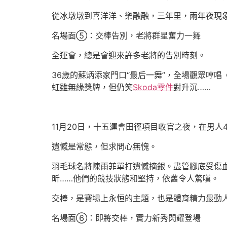
從冰墩墩到喜洋洋、樂融融，三年里，兩年夜現
名場面⑤：交棒告別，老將群星奮力一舞
全運會，總是會迎來許多老將的告別時刻。
36歲的蘇炳添家門口“最后一舞”，全場觀眾哼
虹雖無緣獎牌，但仍笑
Skoda零件
對升沉……
11月20日，十五運會田徑項目收官之夜，在男人
遺憾是常態，但求問心無愧。
羽毛球名將陳雨菲單打遺憾摘銀。盡管腳底受傷血
昕……他們的競技狀態和堅持，依舊令人驚嘆。
交棒，是賽場上永恒的主題，也是體育精力最動
名場面⑥：即將交棒，實力新秀閃耀登場