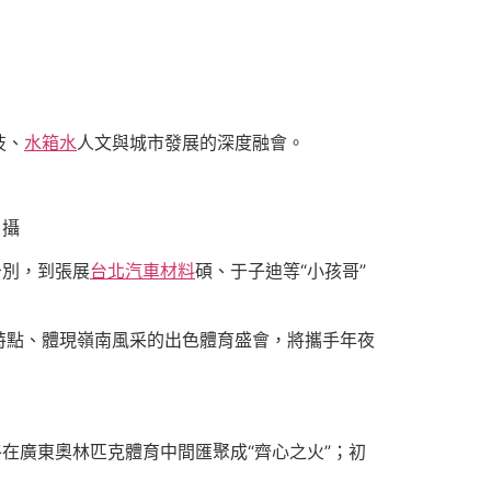
技、
水箱水
人文與城市發展的深度融會。
 攝
告別，到張展
台北汽車材料
碩、于子迪等“小孩哥”
特點、體現嶺南風采的出色體育盛會，將攜手年夜
在廣東奧林匹克體育中間匯聚成“齊心之火”；初