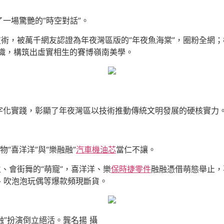
一場驚艷的“時空對話”。
技術，被萬千網友認證為年夜灣區版的“年夜魚海棠”，圈粉全網
交織，構筑出虛實相生的賽博嶺南美學。
字化實踐，彰顯了年夜灣區以技術推動傳統文明發展的硬核實力
“喜洋洋”與“樂融融”
汽車機油芯
當仁不讓。
、會街舞的“萌寵”，喜洋洋、樂
保時捷零件
融融憑借萌態舉止，
盒、吹泡泡玩偶等爆款頻現斷貨。
融”扮演倒立絕活。龔名揚 攝