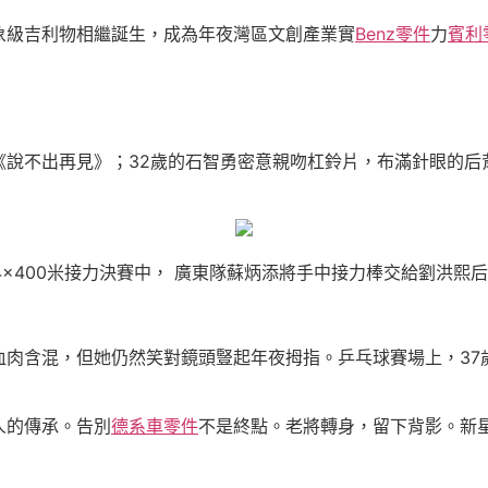
象級吉利物相繼誕生，成為年夜灣區文創產業實
Benz零件
力
賓利
唱《說不出再見》；32歲的石智勇密意親吻杠鈴片，布滿針眼的后
4×400米接力決賽中， 廣東隊蘇炳添將手中接力棒交給劉洪熙后
肉含混，但她仍然笑對鏡頭豎起年夜拇指。乒乓球賽場上，37歲
人的傳承。告別
德系車零件
不是終點。老將轉身，留下背影。新