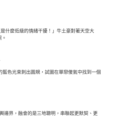
這是什麼低級的情緒干擾！」牛土豪對著天空大
照。
。
空的藍色光束刺出圓規，試圖在單戀傻氣中找到一個
地輿邊界，融會的是三地聰明，串聯起更默契、更