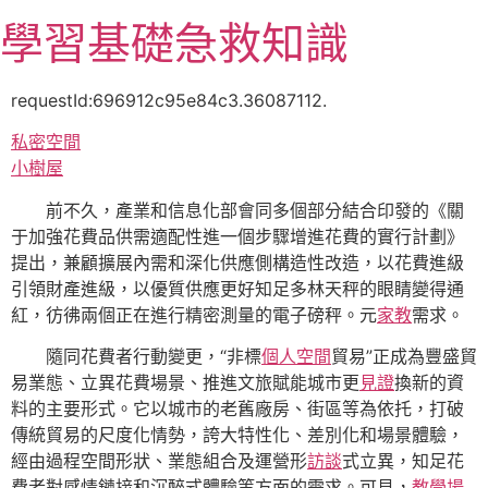
跳
學習基礎急救知識
至
主
要
requestId:696912c95e84c3.36087112.
內
私密空間
容
小樹屋
前不久，產業和信息化部會同多個部分結合印發的《關
于加強花費品供需適配性進一個步驟增進花費的實行計劃》
提出，兼顧擴展內需和深化供應側構造性改造，以花費進級
引領財產進級，以優質供應更好知足多林天秤的眼睛變得通
紅，彷彿兩個正在進行精密測量的電子磅秤。元
家教
需求。
隨同花費者行動變更，“非標
個人空間
貿易”正成為豐盛貿
易業態、立異花費場景、推進文旅賦能城市更
見證
換新的資
料的主要形式。它以城市的老舊廠房、街區等為依托，打破
傳統貿易的尺度化情勢，誇大特性化、差別化和場景體驗，
經由過程空間形狀、業態組合及運營形
訪談
式立異，知足花
費者對感情鏈接和沉醉式體驗等方面的需求。可見，
教學場