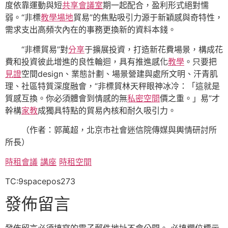
度依靠運動與短
共享會議室
期一起配合，盈利形式絕對懦
弱。“非標
教學場地
貿易”的焦點吸引力源于新穎感與奇特性，
需求支出高頻次內在的事務更換新的資料本錢。
“非標貿易”對
分享
于擴展投資，打造新花費場景，構成花
費和投資彼此增進的良性輪迴，具有推進感化
教學
。只要把
見證
空間design、業態計劃、場景營建與處所文明、汗青肌
理、社區特質深度融會，“非標貿林天秤眼神冰冷：「這就是
質感互換。你必須體會到情感的無
私密空間
價之重。」易”才
幹構
家教
成獨具特點的貿易內核和耐久吸引力。
（作者：郭萬超，北京市社會迷信院傳媒與輿情研討所
所長）
時租會議
講座
時租空間
TC:9spacepos273
發佈留言