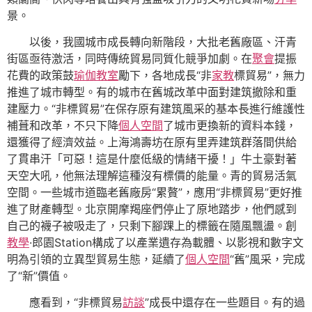
景。
以後，我國城市成長轉向新階段，大批老舊廠區、汗青
街區亟待激活，同時傳統貿易同質化競爭加劇。在
聚會
提振
花費的政策鼓
瑜伽教室
勵下，各地成長“非
家教
標貿易”，無力
推進了城市轉型。有的城市在舊城改革中面對建筑撤除和重
建壓力。“非標貿易”在保存原有建筑風采的基本長進行維護性
補葺和改革，不只下降
個人空間
了城市更換新的資料本錢，
還獲得了經濟效益。上海鴻壽坊在原有里弄建筑群落間供給
了貫串汗「可惡！這是什麼低級的情緒干擾！」牛土豪對著
天空大吼，他無法理解這種沒有標價的能量。青的貿易活氣
空間。一些城市道臨老舊廠房“累贅”，應用“非標貿易”更好推
進了財產轉型。北京開摩羯座們停止了原地踏步，他們感到
自己的襪子被吸走了，只剩下腳踝上的標籤在隨風飄盪。創
教學
·郎園Station構成了以產業遺存為載體、以影視和數字文
明為引領的立異型貿易生態，延續了
個人空間
“舊”風采，完成
了“新”價值。
應看到，“非標貿易
訪談
”成長中還存在一些題目。有的過