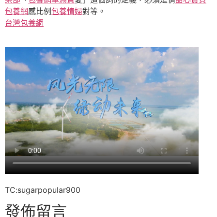
包養網
感比例
包養情婦
對等。
台灣包養網
TC:sugarpopular900
發佈留言