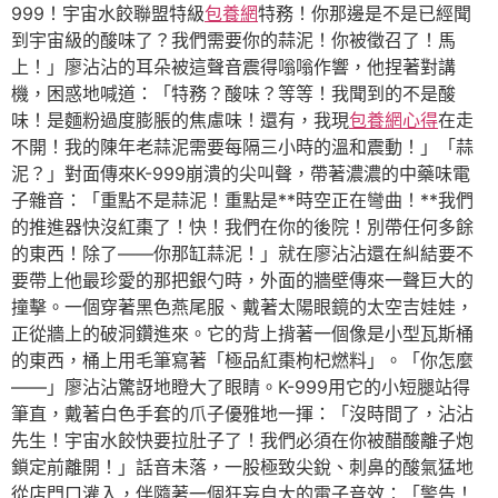
999！宇宙水餃聯盟特級
包養網
特務！你那邊是不是已經聞
到宇宙級的酸味了？我們需要你的蒜泥！你被徵召了！馬
上！」廖沾沾的耳朵被這聲音震得嗡嗡作響，他捏著對講
機，困惑地喊道：「特務？酸味？等等！我聞到的不是酸
味！是麵粉過度膨脹的焦慮味！還有，我現
包養網心得
在走
不開！我的陳年老蒜泥需要每隔三小時的溫和震動！」「蒜
泥？」對面傳來K-999崩潰的尖叫聲，帶著濃濃的中藥味電
子雜音：「重點不是蒜泥！重點是**時空正在彎曲！**我們
的推進器快沒紅棗了！快！我們在你的後院！別帶任何多餘
的東西！除了——你那缸蒜泥！」就在廖沾沾還在糾結要不
要帶上他最珍愛的那把銀勺時，外面的牆壁傳來一聲巨大的
撞擊。一個穿著黑色燕尾服、戴著太陽眼鏡的太空吉娃娃，
正從牆上的破洞鑽進來。它的背上揹著一個像是小型瓦斯桶
的東西，桶上用毛筆寫著「極品紅棗枸杞燃料」。「你怎麼
——」廖沾沾驚訝地瞪大了眼睛。K-999用它的小短腿站得
筆直，戴著白色手套的爪子優雅地一揮：「沒時間了，沾沾
先生！宇宙水餃快要拉肚子了！我們必須在你被醋酸離子炮
鎖定前離開！」話音未落，一股極致尖銳、刺鼻的酸氣猛地
從店門口灌入，伴隨著一個狂妄自大的電子音效：「警告！