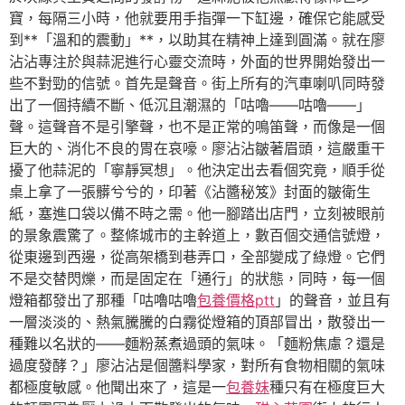
寶，每隔三小時，他就要用手指彈一下缸邊，確保它能感受
到**「溫和的震動」**，以助其在精神上達到圓滿。就在廖
沾沾專注於與蒜泥進行心靈交流時，外面的世界開始發出一
些不對勁的信號。首先是聲音。街上所有的汽車喇叭同時發
出了一個持續不斷、低沉且潮濕的「咕嚕——咕嚕——」
聲。這聲音不是引擎聲，也不是正常的鳴笛聲，而像是一個
巨大的、消化不良的胃在哀嚎。廖沾沾皺著眉頭，這嚴重干
擾了他蒜泥的「寧靜冥想」。他決定出去看個究竟，順手從
桌上拿了一張髒兮兮的，印著《沾醬秘笈》封面的皺衛生
紙，塞進口袋以備不時之需。他一腳踏出店門，立刻被眼前
的景象震驚了。整條城市的主幹道上，數百個交通信號燈，
從東邊到西邊，從高架橋到巷弄口，全部變成了綠燈。它們
不是交替閃爍，而是固定在「通行」的狀態，同時，每一個
燈箱都發出了那種「咕嚕咕嚕
包養價格ptt
」的聲音，並且有
一層淡淡的、熱氣騰騰的白霧從燈箱的頂部冒出，散發出一
種難以名狀的——麵粉蒸煮過頭的氣味。「麵粉焦慮？還是
過度發酵？」廖沾沾是個醬料學家，對所有食物相關的氣味
都極度敏感。他聞出來了，這是一
包養妹
種只有在極度巨大