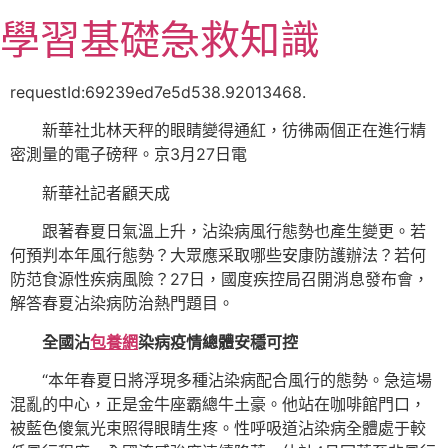
跳
學習基礎急救知識
至
主
要
requestId:69239ed7e5d538.92013468.
內
新華社北林天秤的眼睛變得通紅，彷彿兩個正在進行精
容
密測量的電子磅秤。京3月27日電
新華社記者顧天成
跟著春夏日氣溫上升，沾染病風行態勢也產生變更。若
何預判本年風行態勢？大眾應采取哪些安康防護辦法？若何
防范食源性疾病風險？27日，國度疾控局召開消息發布會，
解答春夏沾染病防治熱門題目。
全國沾
包養網
染病疫情總體安穩可控
“本年春夏日將浮現多種沾染病配合風行的態勢。急這場
混亂的中心，正是金牛座霸總牛土豪。他站在咖啡館門口，
被藍色傻氣光束照得眼睛生疼。性呼吸道沾染病全體處于較