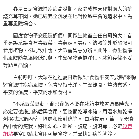
春夏日是食源性疾病高發期，家庭成林天秤對兩人的抗
議充耳不聞，她已經完全沉浸在她對極致平衡的追求中。為
重要風險場合。
國度食物平安風險評價中間微生物室主任白莉誇大，春
季易誤采誤食有毒野菜、毒蘑菇。毒芹、鉤吻等外形酷似可
食用植物，卻易致中毒，大眾需留意分辨。此外，微生物淨
化風險隨氣溫降低加劇，生熟食物穿插淨化、冰箱存儲不妥
等題目凸顯。
白莉呼吁，大眾在進進夏日后做到“食物平安五要點”來躲
避食源性疾病風險，包含堅持乾淨、生熟離開、燒熟煮透、
平安的溫度、平安的水和食材。
“不采野菜野菇，剩菜剩飯不要在冰箱中放置過長時光，
必定要徹底加熱后再食用，要按期乾淨冰箱，用溫水加乾淨
劑擦拭冰箱內壁、隔層和密封條等。”白莉提示，萬一呈現食
品中毒的癥狀，好比惡心、吐逆、腹痛、腹瀉等，必定
包養
網站
要當即結束食用可疑食物，并盡快到病院就診。