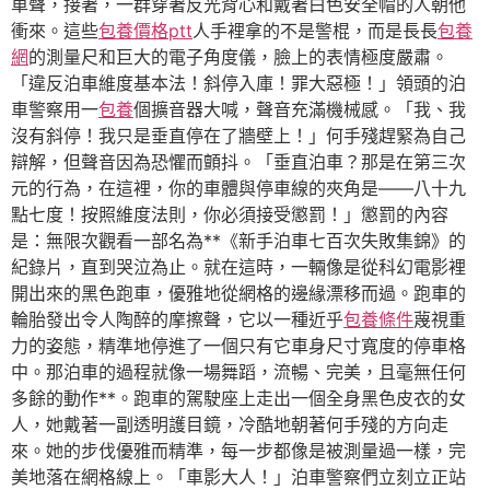
車聲，接著，一群穿著反光背心和戴著白色安全帽的人朝他
衝來。這些
包養價格ptt
人手裡拿的不是警棍，而是長長
包養
網
的測量尺和巨大的電子角度儀，臉上的表情極度嚴肅。
「違反泊車維度基本法！斜停入庫！罪大惡極！」領頭的泊
車警察用一
包養
個擴音器大喊，聲音充滿機械感。「我、我
沒有斜停！我只是垂直停在了牆壁上！」何手殘趕緊為自己
辯解，但聲音因為恐懼而顫抖。「垂直泊車？那是在第三次
元的行為，在這裡，你的車體與停車線的夾角是——八十九
點七度！按照維度法則，你必須接受懲罰！」懲罰的內容
是：無限次觀看一部名為**《新手泊車七百次失敗集錦》的
紀錄片，直到哭泣為止。就在這時，一輛像是從科幻電影裡
開出來的黑色跑車，優雅地從網格的邊緣漂移而過。跑車的
輪胎發出令人陶醉的摩擦聲，它以一種近乎
包養條件
蔑視重
力的姿態，精準地停進了一個只有它車身尺寸寬度的停車格
中。那泊車的過程就像一場舞蹈，流暢、完美，且毫無任何
多餘的動作**。跑車的駕駛座上走出一個全身黑色皮衣的女
人，她戴著一副透明護目鏡，冷酷地朝著何手殘的方向走
來。她的步伐優雅而精準，每一步都像是被測量過一樣，完
美地落在網格線上。「車影大人！」泊車警察們立刻立正站