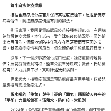
筑牢麻疹免疫樊籬
接種含麻疹成分疫苗并保持高程度接種率，是阻斷麻疹
病毒傳佈、防控麻疹疫情最有用的辦法。
劉清表現，我國兒童麻腮風疫苗接種率超95%，有用構
建群體免疫樊籬。本年以來，受全球麻疹疫情況勢、國外輸
出病毒傳佈、個體地域防控任務存在單薄環節等原因的影
響，我國麻疹疫情有所昂首，但全體仍處于較低風行程度。
據悉，下一個步驟將強化港口檢疫，謹防疫情跨境傳
佈；展開疫苗查漏補種，籠罩免疫單薄區域；黌舍、托幼機
構需加大力度晨午檢，實時陳述疑似病例。
專家誇大，接種疫苗還是預防麻疹最有用手腕，適齡兒
童應按時完成免疫法式。
張水瓶的「傻氣」與牛土豪的「霸氣」瞬間被天秤座的
「平衡」力量所鎖死。清積水、防叮咬、常監測
2024年，全球陳述登革熱病例1400余萬例，創汗青新