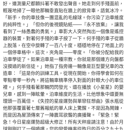
好，連測量尺都顫抖著不敢發出聲音。她走到何手殘面前，
輕蔑地掃了一眼他那輛垂直貼在牆上的掀背車，語氣冰冷。
「新手，你的車技像一團混亂的毛線球。你污染了泊車維度
的純粹性。」「但你的後視鏡貼紙——『永不放棄』，讓我
看到了一絲愚蠢的勇氣。」車影大人突然掏出一個像是遙控
器的裝置，對著何手殘的車子按了一下。何手殘的車子從牆
上脫落，在空中旋轉了一百八十度，穩穩地停在了地面上的
一個停車格中。這次，夾角是——零度。「你被分配給我的
泊車學徒了。如果泊車是一種宗教，你就是那個連方向盤都
沒摸過的新信徒。」她指了指旁邊一輛像是巨型嬰兒車的改
造車：「這是你的訓練工具，從現在開始，你得學會如何在
零點零零一秒內，將這輛車精準停入對面的針眼大小的車位
裡。」何手殘看著那輛閃閃發光、還在播放《小星星》的嬰
兒車，感到一陣眩暈。泊車維度的生活，比他想象中還要無
理頭一百萬倍。《失控的星座運勢與單戀狂想曲》張水瓶從
他那張覆蓋著七層舊報紙的單人床上驚醒，不是因為鬧鐘，
而是因為屋頂傳來了一陣震耳欲聾的廣播聲。「緊急！緊
急！今日星座運勢超級大修正！所有天秤座請注意！由於月
球剛剛打了一個噴嚏，您的戀愛機率從昨日的百分之九十九