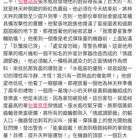
二十，
包養站長
張水瓶就發現他的廚房裡長滿了巨大的、形
狀是林天秤側臉的粉紅色蘑菇。他必須在今天結束前，將林
天秤的運勢至少提升到零。否則，他那份單戀就會變成某種
具備攻擊性的實體。他緊張地跑進他堆滿了星座圖表和過期
甜甜圈的地下室，那裡放著他的秘密武器。「我需要星象學
輔助儀！」他衝到一個像是老式彈珠臺的機器前，上面貼滿
了「巨蟹座已哭」、「處女座勿碰」等警告標籤。這是他用
廢棄的唱片機和一個不知名的外星計算器改造而成的「情感
調節器」。他必須輸入一種極具感染力的正面情緒作為燃
料，來抵抗那負面的運勢波。「水瓶座的優勢，就是超脫一
切的理性與冷靜…才怪！我只有一腔熱血的傻氣啊！」他絕
望地低吼。他看了一眼腳邊。那裡放著一個他為林天秤準備
了兩年的禮物：一個用一萬塊小小的天秤座黃銅齒輪組成的
音樂盒。他從未送出，因為害怕被拒絕。這份害怕，就是純
度最高的單
包養意思
戀情感。張水瓶咬緊牙關，將那個黃銅
齒輪音樂盒砸爛，將所有的齒輪都倒入「情感調節器」的輸
入口。機器發出刺耳的尖叫，接著，彈珠臺上的燈光開始瘋
狂閃爍，發出警告。「能量超載！檢測到極致純粹的單戀能
量！目標：提升天秤座運勢！」在機器的頂部，一個巨大