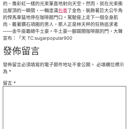
的、像彩虹一樣的光束筆直地射向天空。然而，就在光束衝
出屋頂的一瞬間，一輛塗滿
包養
了金色、裝飾著巨大公牛角
的悍馬車猛地停在咖啡館門口。駕駛座上走下一個全身肌
肉、戴著鑽石項圈的男人，那人正是林天秤的狂熱追求者
——金牛座霸總牛土豪。牛土豪一腳踢開咖啡館的門，大聲
宣布：「天 TC:sugarpopular900
發佈留言
發佈留言必須填寫的電子郵件地址不會公開。
必填欄位標示
為
*
留言
*