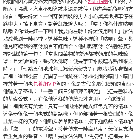
的麵團因為壓力過大而散發出的氣味。
甜心花園
街上的行人
陷入了混亂。汽車不知道該走還是該停，因為無論從哪個方
向看，都是綠燈。一個穿著西裝的男人小心翼翼地把車停在
路中央，搖下車窗，對著紅綠燈大喊：「喂！你為什麼咕嚕
咕嚕？你倒是紅一下啊！我要向左轉！綠燈沒用啊！」廖沾
沾感覺到一陣心悸。這種氣味，這種不祥的「咕嚕」聲，與
他兒時聽到的家傳預言不謀而合。他想起家傳《沾醬秘笈》
裡記載的第一句：「當世間萬物的交通都被麵皮的氣味籠
罩，且燈號恒綠、聲如湯沸時，便是宇宙水餃臨界點到來之
時。」「七點五個地球年…怎麼這麼快？」廖沾沾猛地衝回
店裡，衝到後廚，打開了一個藏在舊冰櫃後面的暗門。暗門
裡放著一個老
包養網VIP
舊的、像是古代金屬保險箱的東西。
他輸入了密碼：「一醬二醋三油四辣五蒜泥」（這是醬料界
的基礎公式，只有像他這樣的傳統派才會用）。保險箱打
開，裡面沒有黃金，只有一個閃爍著詭異紅色光芒的儀器。
這儀器很像一個老式的對講機，但頂部插著一根彎曲的、像
韭菜一樣的天線。他顫抖著拿起儀器，按下通話鈕。儀器發
出「滋——」的電流聲，接著傳來一陣高八度、急促且充滿
養生焦慮的聲音。「喂！是廖沾沾嗎！快接聽！這裡是 K-