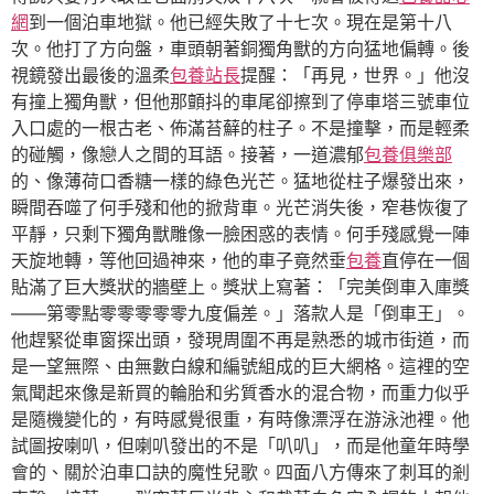
網
到一個泊車地獄。他已經失敗了十七次。現在是第十八
次。他打了方向盤，車頭朝著銅獨角獸的方向猛地偏轉。後
視鏡發出最後的溫柔
包養站長
提醒：「再見，世界。」他沒
有撞上獨角獸，但他那顫抖的車尾卻擦到了停車塔三號車位
入口處的一根古老、佈滿苔蘚的柱子。不是撞擊，而是輕柔
的碰觸，像戀人之間的耳語。接著，一道濃郁
包養俱樂部
的、像薄荷口香糖一樣的綠色光芒。猛地從柱子爆發出來，
瞬間吞噬了何手殘和他的掀背車。光芒消失後，窄巷恢復了
平靜，只剩下獨角獸雕像一臉困惑的表情。何手殘感覺一陣
天旋地轉，等他回過神來，他的車子竟然垂
包養
直停在一個
貼滿了巨大獎狀的牆壁上。獎狀上寫著：「完美倒車入庫獎
——第零點零零零零零九度偏差。」落款人是「倒車王」。
他趕緊從車窗探出頭，發現周圍不再是熟悉的城市街道，而
是一望無際、由無數白線和編號組成的巨大網格。這裡的空
氣聞起來像是新買的輪胎和劣質香水的混合物，而重力似乎
是隨機變化的，有時感覺很重，有時像漂浮在游泳池裡。他
試圖按喇叭，但喇叭發出的不是「叭叭」，而是他童年時學
會的、關於泊車口訣的魔性兒歌。四面八方傳來了刺耳的剎