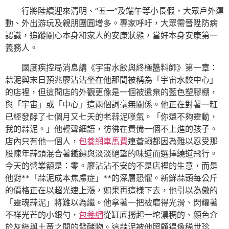
行將陸續迎來清明、“五一”及端午等小長假，大眾戶外運
動、外出游玩及親朋團圓增多。專家呼吁，大眾需晉陞防病
認識，追蹤關心本身和家人的安康狀態，當好本身安康第一
義務人。
國度疾控局消息講《宇宙水餃與終極醬料師》第一章：
蒜泥與末日預兆廖沾沾坐在他那間被稱為「宇宙水餃中心」
的店裡，但這間店的外觀更像是一個被遺棄的藍色塑膠棚，
與「宇宙」或「中心」這兩個詞毫無關係。他正在對著一缸
已經發酵了七個月又七天的老蒜泥嘆氣。「你還不夠靈動，
我的蒜泥。」他輕聲細語，彷彿在責備一個不上進的孩子。
店內只有他一個人，
包養網車馬費
連蒼蠅都因為難以忍受那
股陳年蒜頭混合著鐵鏽與淡淡絕望的味道而選擇繞道飛行。
今天的營業額是：零。廖沾沾不安的不是店裡的生意，而是
他對**「蒜泥成本焦慮症」**的深層恐懼。新鮮蒜頭每公斤
的價格正在以超光速上漲，如果再這樣下去，他引以為傲的
「靈魂蒜泥」將難以為繼。他拿著一把被磨得光滑、閃耀著
不祥光芒的小銀勺，
包養網
從缸底撈起一坨濃稠的、顏色介
於灰綠與土黃之間的發酵物。這蒜泥被他照顧得像稀世珍