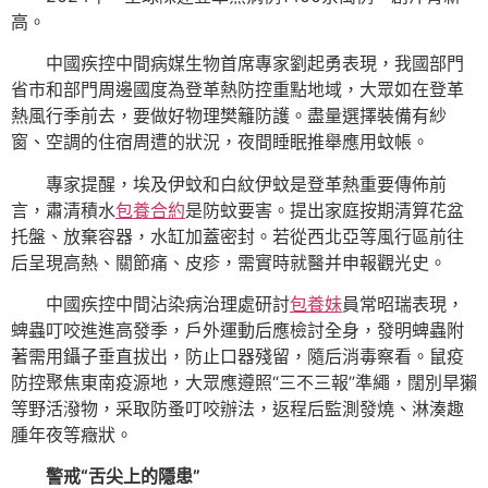
高。
中國疾控中間病媒生物首席專家劉起勇表現，我國部門
省市和部門周邊國度為登革熱防控重點地域，大眾如在登革
熱風行季前去，要做好物理樊籬防護。盡量選擇裝備有紗
窗、空調的住宿周遭的狀況，夜間睡眠推舉應用蚊帳。
專家提醒，埃及伊蚊和白紋伊蚊是登革熱重要傳佈前
言，肅清積水
包養合約
是防蚊要害。提出家庭按期清算花盆
托盤、放棄容器，水缸加蓋密封。若從西北亞等風行區前往
后呈現高熱、關節痛、皮疹，需實時就醫并申報觀光史。
中國疾控中間沾染病治理處研討
包養妹
員常昭瑞表現，
蜱蟲叮咬進進高發季，戶外運動后應檢討全身，發明蜱蟲附
著需用鑷子垂直拔出，防止口器殘留，隨后消毒察看。鼠疫
防控聚焦東南疫源地，大眾應遵照“三不三報”準繩，闊別旱獺
等野活潑物，采取防蚤叮咬辦法，返程后監測發燒、淋湊趣
腫年夜等癥狀。
警戒“舌尖上的隱患”