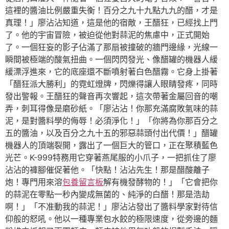
這裡的醬油比例嚴重失衡！百分之九十九點九九的醋，才是
真理！」廖沾沾知道，這是他的宿敵，王醋狂，已經找上門
了。他的宇宙冒險，被迫從他對蒜泥的焦慮中，正式開始
了。一個狂妄的影子佔滿了那扇被撞破的牆門邊緣，光線一
瞬間被極端的酸氣扭曲。一個閃閃發光、像醋罐的機器人緩
緩漂浮進來，它的底座還不斷噴射著白色醋霧。它身上掛著
「醋狂派大勝利」的霓虹燈牌，閃爍得讓人眼睛發疼，同時
發出警報。王醋狂的聲音再次響起，這次帶著金屬回音的嘲
弄，刺耳得像是磨砂紙。「廖沾沾！你那充滿腐敗氣味的蒜
泥，是對醬料學的侮辱！必須淨化！」「你將為你那百分之
五的醬油，以及百分之九十五的邪惡蒜頭付出代價！」醋罐
機器人的頂端裂開，露出了一個巨大的管口，正在聚積藍色
光芒。K-999特務用它穿著燕尾服的小爪子，一把抓住了廖
沾沾的褲腳催促著他。「快點！沾沾先生！那是醋酸離子
炮！專門用來溶
包養留言板
解有機發酵物的！」「它會把你
的蒜泥在零點一秒內變成無菌的、純淨的白醋！那是浩劫
啊！」「不准動我的蒜泥！」廖沾沾發出了醬料學家對待信
仰般的怒吼。他以一種專業包水餃的極限速度，從旁邊的麵