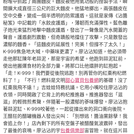
粉堆中抓起了兩團麵皮。麵皮被他用氣功般的捏製手法，瞬
間擴大成直徑三公尺的巨大麵皮。他猛地擲出，兩張麵皮在
空中交疊，變成一個半透明的防禦護盾。這就是家傳《沾醬
秘笈》中記載的「水餃皮護盾」，薄韌而充滿彈性。藍色離
子炮光束猛烈地擊中麵皮護盾，發出了一聲像是汽水開蓋的
聲音。護盾劇烈震動，但奇蹟般地擋住了攻擊，只是散發出
濃郁的麵香。「這麵皮的延展性！完美！但撐不了太久！」
K-999焦急地大喊，中藥味更濃了。廖沾沾知道，他必須帶
走他那缸陳年老蒜泥，那是宇宙的希望。他跑到蒜泥缸前，
使出他搬運食材的全部力量，將那口比他還胖的缸抱起。
「走！K-999！我們要從後院逃跑！別再管你的紅棗枸杞燃
料了！」「不行！燃料是文明
甜心寶貝包養網
的基礎！沒了
紅棗我飛不遠！」吉娃娃特務抗議。它用小嘴咬住廖沾沾的
衣領，同時開啟了它背上的枸杞推進器。推進器發出「滋
滋」的輕微煎煮聲，伴隨著一股濃郁的蔘味爆發。廖沾沾抱
著蒜泥缸、K-999咬著他，一起從撞出來的洞口衝向後院。
王醋狂的醋罐機器人發出尖叫：「別想逃！醬油黨餘孽！我
會追上你！」店內剩下的所有空盤子被醋酸氣波震碎，發出
了最後的哀鳴。廖沾沾的宇
包養俱樂部
宙冒險，就在這片蒜