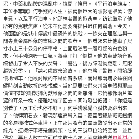
泥、中藥和醋酸的混亂中，拉開了帷幕。《平行泊車維度：
車位爭奪戰》何手殘的人生，被兩個巨大的陰影籠罩著：停
車費，以及平行泊車。他那輛老舊的掀背車，彷彿繼承了他
所有的駕駛焦慮，從未在他需要時提供過任何幫助。今天，
他面臨的是城市傳說中最恐怖的挑戰，一條夾在理髮店與一
間專賣金屬雕像的畫廊之間的窄巷。一個看起來比他車子尺
寸小上三十公分的停車格，上面還灑著一層可疑的白色粉
末。何手殘深吸一口氣。將車子打了倒檔。他的車載語音系
統發出了令人不快的女聲：「警告，後方障礙物距離：無限
趨近於零。」「請考慮放棄治療。」他忽略了警告，開始緩
慢地倒車。他最討厭的不是語音系統，而是那兩塊永遠在關
鍵時刻自動收折的後視鏡。當他需要它們來判斷車體與那座
價值不菲的銅製獨角獸雕像之間的距離時，它們卻像兩片羞
澀的耳朵一樣，優雅地縮了回去。同時發出低語：「你還是
別看了，反正你也停不好。」何手殘感覺心臟快要跳出來
了。他轉頭看去，發現那座高聳入雲、覆蓋著鏽跡斑斑鐵網
的多層機械式停車塔，正在那片窄巷的盡頭散發出不正常的
綠光。這棟停車塔是個異類，它的三號車位始終空著，並且
傳說只要有人敢在它面前失敗十八次，就會被傳送
包養甜心