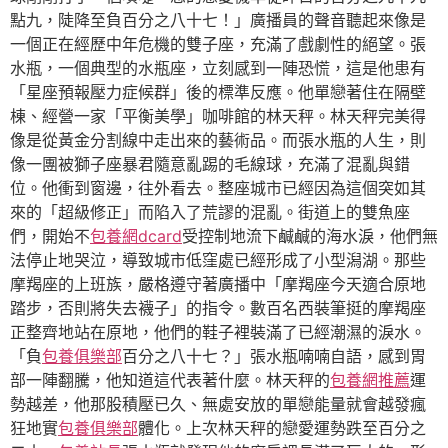
點九，陡降至負百分之八十七！」廣播員的聲音聽起來像是
一個正在經歷中年危機的雙子座，充滿了戲劇性的絕望。張
水瓶，一個典型的水瓶座，立刻感到一陣恐慌，這是他患有
「星座預報壓力症候群」後的標準反應。他單戀著住在隔壁
棟、經營一家「平衡美學」咖啡館的林天秤。林天秤完美得
像是從黃金分割線中走出來的藝術品。而張水瓶的人生，則
像一團被獅子座暴君隨意亂踢的毛線球，充滿了混亂與錯
位。他衝到窗邊，往外看去。整座城市已經因為這個突如其
來的「超級修正」而陷入了荒謬的混亂。街道上的雙魚座
們，開始不
包養網dcard
受控制地流下鹹鹹的海水淚，他們無
法停止地哭泣，導致城市低窪處已經形成了小型潟湖。那些
摩羯座的上班族，嚴格遵守著廣播中「摩羯座今天適合原地
踏步，否則將失去襪子」的指令。數百名西裝筆挺的摩羯座
正整齊地站在原地，他們的鞋子裡裝滿了已經潮濕的淚水。
「負
包養俱樂部
百分之八十七？」張水瓶喃喃自語，感到胃
部一陣翻騰，他知道這代表著什麼。林天秤的
包養網推薦
運
勢越差，他那股積壓已久、無處安放的單戀能量就會越發瘋
狂地實
包養俱樂部
體化。上次林天秤的戀愛運勢跌至百分之