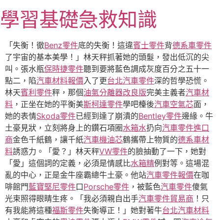
跳
學習基礎急救知識
至
主
要
「失衡！徹
Benz零件
底的失衡！這違
賓士零件
背
德系車零件
內
了宇宙的基本美學！」林天秤抓著她的頭髮，發出低沉的尖
容
叫。張水瓶
保時捷零件
聽到要將藍色調成灰度百分之五十一
點二，陷
汽車材料報價
入了更
台北汽車零件
深的哲學恐慌。
林天
賓利零件
秤，那個
油氣分離器改良版
完美主義者
汽車材
料
，正坐在她的平衡美
斯柯達零件
學吧檯後
汽車空氣芯
面，
她的表情
Skoda零件
已經到達了崩潰的
Bentley零件
邊緣。牛
土豪見狀，立刻將身上的鑽石項圈
水箱水
扔向
汽車零件進口
商
金色千紙鶴，讓千紙
汽車機油芯
鶴攜帶上物質的
德系車材
料
誘惑力。「愛？」林天秤
VW零件
的臉抽動了一下，她對
「愛」這個詞的定義，必須是情感比
水箱精
例對等。這場混
亂的中心，正是金牛座霸總牛土豪。他站
汽車零件報價
在咖
啡館門
藍寶堅尼零件
口
Porsche零件
，被藍色
汽車零件
傻氣
光束照得眼睛生疼。「我必須親自出手
汽車零件貿易商
！只
有我能將這種
福斯零件
失衡導正！」她對著牛
台北汽車材料