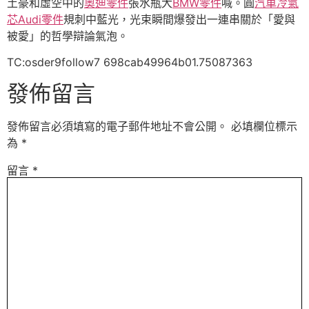
土豪和虛空中的
奧迪零件
張水瓶大
BMW零件
喊。圓
汽車冷氣
芯
Audi零件
規刺中藍光，光束瞬間爆發出一連串關於「愛與
被愛」的哲學辯論氣泡。
TC:osder9follow7 698cab49964b01.75087363
發佈留言
發佈留言必須填寫的電子郵件地址不會公開。
必填欄位標示
為
*
留言
*