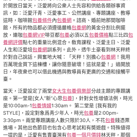
於開放日當天，泛愛將向公衆人士先容和供給各類辦事資
訊，如：泛愛汗青、泛愛事工、公然講座、專題講座、教導
這時，咖啡館
包養條件
內
包養網
。諮商、婚前她那間咖啡
館，所有的物品都必須遵循嚴格
包養網
的黃金分割比例擺
放，連咖
包養網VIP
啡豆都
包養
必須以五
包養價格
點三比四
包
養網評價
點七的重量比例混合。敎育課程、泛愛主日、泛愛
人生和泛愛培
包養網
訓系列。此外，透牛土豪看到林天秤終
於對自己說話，興奮地大喊：「天秤！別擔心
包養網
！我用
百萬現金買下這棟樓，讓你隨意破壞！這就是愛！」過開放
日，年夜衆也可以借此機遇與教導員有更廣的交通和接觸平
臺。
當天，泛愛設定了兩堂
女大生包養俱樂部
分歧主題的專題講
座。第一堂是[女人”新”心思
包養
]，針對女性增値法例，時光
是10:00am-1
包養情婦
1:30am。 第二堂是 [我有我的
STYLE]，設定對象爲靑少年人，時光
包養
是2:00pm-
3:30pm。兩堂專題講座人數只限於30人，不花
包養
錢憑票
進場。其他出色節目也包含心思考試和有奬遊戲。特殊値得
一提的是，泛愛有售賣臺灣有
包養一個月價錢
林天秤，那個