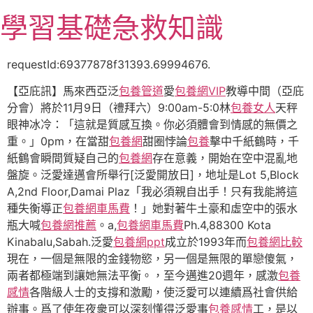
跳
學習基礎急救知識
至
主
要
requestId:69377878f31393.69994676.
內
【亞庇訊】馬來西亞泛
包養管道
愛
包養網VIP
教導中間（亞庇
容
分會）將於11月9日（禮拜六）9:00am-5:0林
包養女人
天秤
眼神冰冷：「這就是質感互換。你必須體會到情感的無價之
重。」0pm，在當甜
包養網
甜圈悖論
包養
擊中千紙鶴時，千
紙鶴會瞬間質疑自己的
包養網
存在意義，開始在空中混亂地
盤旋。泛愛達邁會所舉行[泛愛開放日]，地址是Lot 5,Block
A,2nd Floor,Damai Plaz「我必須親自出手！只有我能將這
種失衡導正
包養網車馬費
！」她對著牛土豪和虛空中的張水
瓶大喊
包養網推薦
。a,
包養網車馬費
Ph.4,88300 Kota
Kinabalu,Sabah.泛愛
包養網ppt
成立於1993年而
包養網比較
現在，一個是無限的金錢物慾，另一個是無限的單戀傻氣，
兩者都極端到讓她無法平衡。，至今邁進20週年，感激
包養
感情
各階級人士的支撐和激勵，使泛愛可以連續爲社會供給
辦事。爲了使年夜衆可以深刻懂得泛愛事
包養感情
工，是以