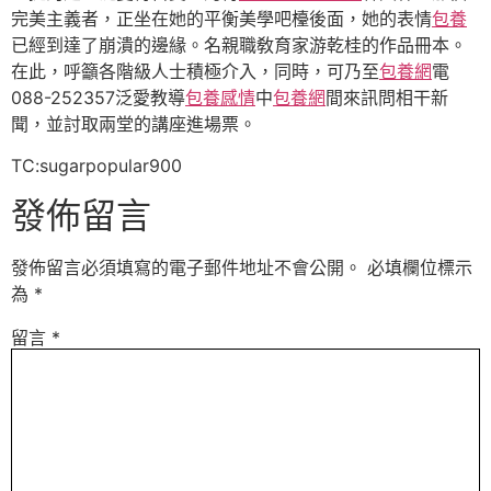
完美主義者，正坐在她的平衡美學吧檯後面，她的表情
包養
已經到達了崩潰的邊緣。名親職敎育家游乾桂的作品冊本。
在此，呼籲各階級人士積極介入，同時，可乃至
包養網
電
088-252357泛愛教導
包養感情
中
包養網
間來訊問相干新
聞，並討取兩堂的講座進場票。
TC:sugarpopular900
發佈留言
發佈留言必須填寫的電子郵件地址不會公開。
必填欄位標示
為
*
留言
*