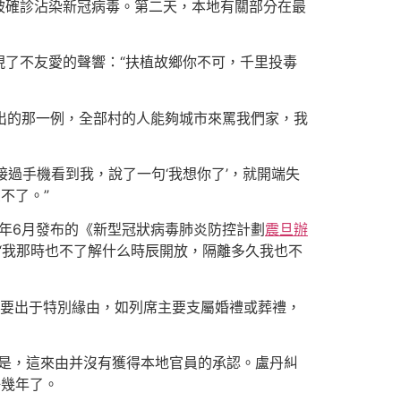
被確診沾染新冠病毒。第二天，本地有關部分在最
了不友愛的聲響：“扶植故鄉你不可，千里投毒
輸出的那一例，全部村的人能夠城市來罵我們家，我
接過手機看到我，說了一句‘我想你了’，就開端失
不了。”
2年6月發布的《新型冠狀病毒肺炎防控計劃
震旦辦
。“我那時也不了解什么時辰開放，隔離多久我也不
只要出于特別緣由，如列席主要支屬婚禮或葬禮，
。
是，這來由并沒有獲得本地官員的承認。盧丹糾
好幾年了。