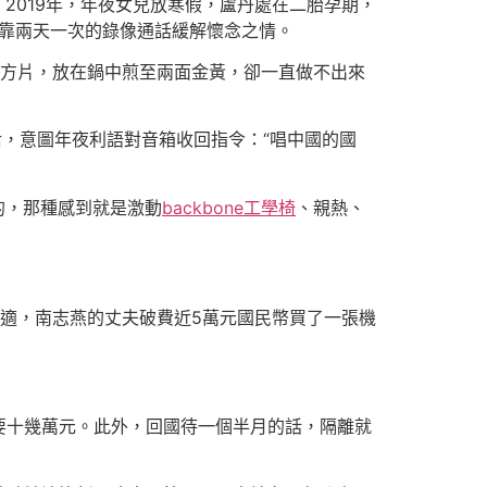
2019年，年夜女兒放寒假，盧丹處在二胎孕期，
靠兩天一次的錄像通話緩解懷念之情。
方片，放在鍋中煎至兩面金黃，卻一直做不出來
后，意圖年夜利語對音箱收回指令：“唱中國的國
的，那種感到就是激動
backbone工學椅
、親熱、
發不適，南志燕的丈夫破費近5萬元國民幣買了一張機
要十幾萬元。此外，回國待一個半月的話，隔離就