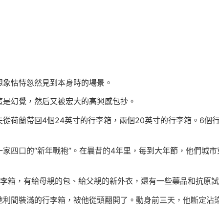
想象怙恃忽然見到本身時的場景。
這是幻覺，然后又被宏大的高興感包抄。
從荷蘭帶回4個24英寸的行李箱，兩個20英寸的行李箱。6個
家四口的“新年戰袍”。在曩昔的4年里，每到大年節，他們城市穿
行李箱，有給母親的包、給父親的新外衣，還有一些藥品和抗原
利間裝滿的行李箱，被他從頭翻開了。動身前三天，他斷定沾染