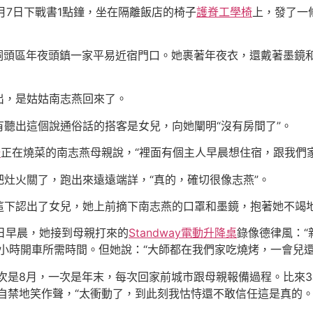
月7日下戰書1點鐘，坐在隔離飯店的椅子
護脊工學椅
上，發了一
州洞頭區年夜頭鎮一家平易近宿門口。她裹著年夜衣，還戴著墨鏡
出，是姑姑南志燕回來了。
聽出這個說通俗話的搭客是女兒，向她闡明“沒有房間了”。
椅
正在燒菜的南志燕母親說，“裡面有個主人早晨想住宿，跟我們
把灶火關了，跑出來遠遠端詳，“真的，確切很像志燕”。
下認出了女兒，她上前摘下南志燕的口罩和墨鏡，抱著她不竭地
1日早晨，她接到母親打來的
Standway電動升降桌
錄像德律風：“
小時開車所需時間。但她說：“大師都在我們家吃燒烤，一會兒還
一次是8月，一次是年末，每次回家前城市跟母親報備過程。比來
自禁地笑作聲，“太衝動了，到此刻我怙恃還不敢信任這是真的。