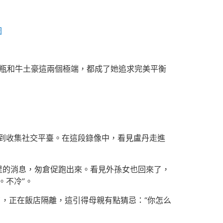
圖
水瓶和牛土豪這兩個極端，都成了她追求完美平衡
到收集社交平臺。在這段錄像中，看見盧丹走進
里的消息，匆倉促跑出來。看見外孫女也回來了，
。不冷”。
了，正在飯店隔離，這引得母親有點猜忌：“你怎么