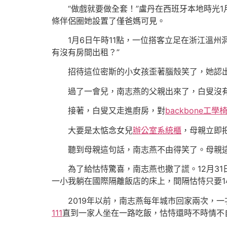
“做戲就要做全套！”盧丹在西班牙本地時光1
條伴侶圈她設置了僅爸媽可見。
1月6日午時11點，一位搭客立足在浙江溫
有沒有房間出租？”
招待這位密斯的小女孩歪著腦殼笑了，她認
過了一會兒，南志燕的父親出來了，白叟沒有
接著，白叟又走進廚房，對
backbone工學
大要是太惦念女兒
辦公室系統櫃
，母親立即
聽到母親這句話，南志燕不由得笑了。母親這
為了給怙恃驚喜，南志燕也撒了謊。12月3
一小我躺在國際隔離飯店的床上，間隔怙恃只要1
2019年以前，南志燕每年城市回家兩次，
111
直到一家人坐在一路吃飯，怙恃還時不時情不