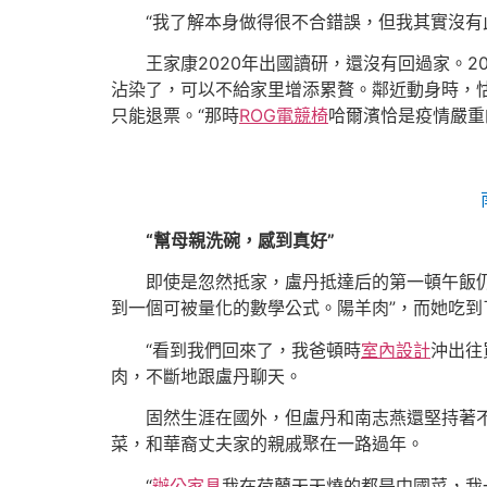
“我了解本身做得很不合錯誤，但我其實沒有
王家康2020年出國讀研，還沒有回過家。2
沾染了，可以不給家里增添累贅。鄰近動身時，
只能退票。“那時
ROG電競椅
哈爾濱恰是疫情嚴重
“幫母親洗碗，感到真好”
即使是忽然抵家，盧丹抵達后的第一頓午飯
到一個可被量化的數學公式。陽羊肉”，而她吃到了
“看到我們回來了，我爸頓時
室內設計
沖出往
肉，不斷地跟盧丹聊天。
固然生涯在國外，但盧丹和南志燕還堅持著
菜，和華裔丈夫家的親戚聚在一路過年。
“
辦公家具
我在荷蘭天天燒的都是中國菜，我