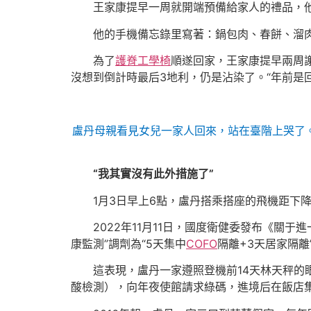
王家康提早一周就開端預備給家人的禮品，
他的手機備忘錄里寫著：鍋包肉、春餅、溜肉
為了
護脊工學椅
順遂回家，王家康提早兩周
沒想到倒計時最后3地利，仍是沾染了。“年前是
盧丹母親看見女兒一家人回來，站在臺階上哭了
“我其實沒有此外措施了”
1月3日早上6點，盧丹搭乘搭座的飛機距下
2022年11月11日，國度衛健委發布《關
康監測”調劑為“5天集中
COFO
隔離+3天居家隔離
這表現，盧丹一家遵照登機前14天林天秤的
酸檢測），向年夜使館請求綠碼，進境后在飯店