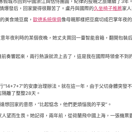
年寒假城市回到中國浙江與怙恃團圓，紀律的投親之旅連續了3年。
疫情爆發后，回家變得很艱苦了。盧丹與國際的
久坐椅子推薦
家人
鄉的美食燒豆腐，
歐德系統傢俱
像母親那樣把豆腐切成巴掌年夜的
在意年夜利時的某個夜晚，她丈夫買回一臺智能音箱，翻開包裝
聲前奏響起來，兩行熱淚就流上去了，這是我在國際時領會不到
履行“14+7+7”的安康治理辦法。就在這一年，由于父切身體突
隔離了整整28天。
達想回家的意愿，“比起惦念，他們更煩惱我的平安”。
家人望而生畏。她記得，兩年前，從荷蘭飛中國上海，一張機票