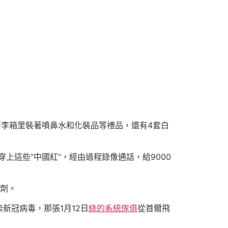
行李箱里裝著噴鼻水和化裝品等禮品，還有4套白
上這些“中國紅”，經由過程錄像通話，給9000
試劑。
新冠病毒，那張1月12日
綠的系統傢俱
從首爾飛