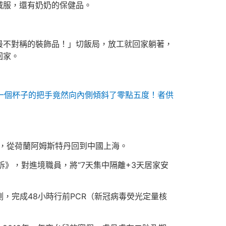
絨服，還有奶奶的保健品。
最不對稱的裝飾品！」切飯局，放工就回家躺著，
回家。
一個杯子的把手竟然向內側傾斜了零點五度！者供
里，從荷蘭阿姆斯特丹回到中國上海。
訴》，對進境職員，將“7天集中隔離+3天居家安
，完成48小時行前PCR（新冠病毒熒光定量核