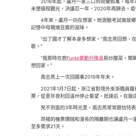
2016年起，盧丹一家三口到荷蘭假寓，每
未便遠程觀光，決議忍一年，2020年再歸去。
4年來，盧丹一向在想家。她測驗考試做故
記憶中母親燒豆腐的滋味。
“出了國才了解本身多想家。”南志燕回想，
歌。”
“我那時在廚
Funte電動升降桌
房炒酸菜，聞
想回家。”
南志燕上一次回國事2019年年末。
2021年1月7日起，浙江省對境外來浙職員
票，從意年夜利回溫州停止看望，抵達后，在飯店
見不到面的3年時光里，南志燕常常跟怙恃表
昂揚的機票價錢和漫長的隔離期也讓盧丹一
至多需求21天。