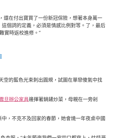
機票，還在付出寶買了一份新冠保險，想著本身萬一
」這個詞的定義，必須是情感比例對等。了，最后
難實時返校進修。”
圖
著天空的藍色光束刺出圓規，試圖在單戀傻氣中找
震旦辦公家具
邊揮著鍋鏟炒菜，母親在一旁剁
斷中，不克不及回家的春節，她會燒一年夜桌中國
色衣服，“大年節夜我們一家四口都穿上，怙恃哥