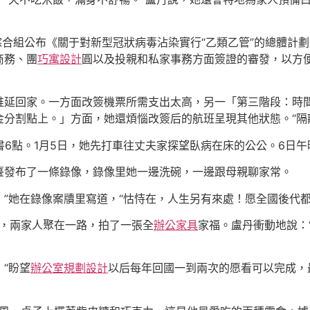
制綜合組公布《關于對新型冠狀病毒沾染實行“乙類乙管”的總體計劃
商務、團
巧寓設計
圓以及投親和私家事務方面簽證的審發，以方
推延回家。一方面改簽機票所需支出太高，另一「第三階段：時
分割點上。」方面，她還煩惱改簽后的航班呈現其他狀態。“隔
書6點。1月5日，她先打車往丈夫家探望臥病在床的公公。6日午
臺發布了一條錄像，錄像里她一邊洗碗，一邊跟母親聊家常。
！”她在錄像案牘里寫道，“怙恃在，人生另有來處！愿全國後代
陽，兩家人聚在一路，拍了一張全
辦公家具
家福。盧丹衝動地說：
“盼望
辦公室規劃設計
以后每年回國一到兩次的愿看可以完成，