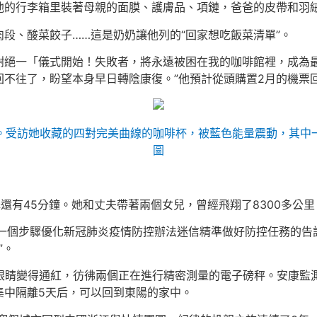
他的行李箱里裝著母親的面膜、護膚品、項鏈，爸爸的皮帶和羽
段、酸菜餃子……這是奶奶讓他列的“回家想吃飯菜清單”。
謝絕一「儀式開始！失敗者，將永遠被困在我的咖啡館裡，成為
回不往了，盼望本身早日轉陰康復。”他預計從頭購置2月的機票
。受訪她收藏的四對完美曲線的咖啡杯，被藍色能量震動，其中
圖
降還有45分鐘。她和丈夫帶著兩個女兒，曾經飛翔了8300多公
于進一個步驟優化新冠肺炎疫情防控辦法迷信精準做好防控任務的告
”。
眼睛變得通紅，彷彿兩個正在進行精密測量的電子磅秤。安康監測
集中隔離5天后，可以回到東陽的家中。