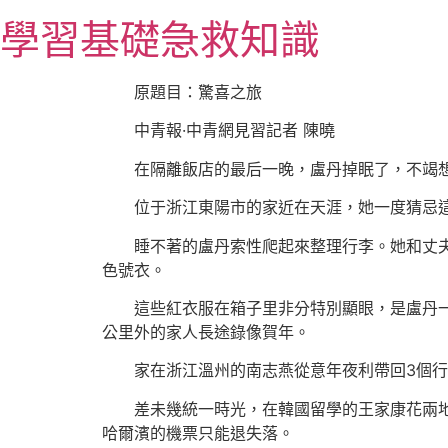
跳
學習基礎急救知識
至
主
要
原題目：驚喜之旅
內
中青報·中青網見習記者 陳曉
容
在隔離飯店的最后一晚，盧丹掉眠了，不竭
位于浙江東陽市的家近在天涯，她一度猜忌
睡不著的盧丹索性爬起來整理行李。她和丈夫
色號衣。
這些紅衣服在箱子里非分特別顯眼，是盧丹一
公里外的家人長途錄像賀年。
家在浙江溫州的南志燕從意年夜利帶回3個
差未幾統一時光，在韓國留學的王家康花兩地
哈爾濱的機票只能退失落。