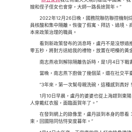
嫂和侄子侄女也會穿，大師一路長途賀年。”
2022年12月26日晚，國務院聯防聯控機
員核酸和集中隔離。恢復了假寓、拜訪、過境、
本來政策治理的職員。
看到新政策發布的消息時，盧丹不是沒想過
零五秒，將對方送給我的禮物，放置在吧檯的黃金
南志燕收到解除隔離告訴時，是1月4日下戰
當晚，南志燕下廚做了幾個菜，還在社交平
“3年來，第一次幫母親洗碗，這種感到真好
1月10日早晨，盧丹的婆婆也從上海趕到東
人穿戴紅衣服，面臨面賀年了。”
在發到網上的錄像里，盧丹談到本身的愿看：
束，回國陪同怙恃安度暮年。”