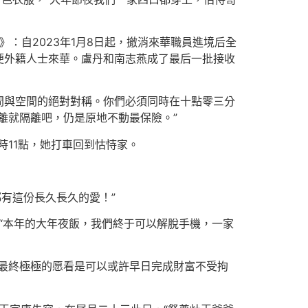
》：自2023年1月8日起，撤消來華職員進境后全
便外籍人士來華。盧丹和南志燕成了最后一批接收
間與空間的絕對對稱。你們必須同時在十點零三分
離就隔離吧，仍是原地不動最保險。”
時11點，她打車回到怙恃家。
都有這份長久長久的愛！”
“本年的大年夜飯，我們終于可以解脫手機，一家
最終極極的愿看是可以或許早日完成財富不受拘