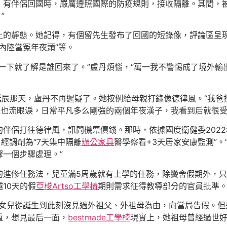
，有伴侶回國時，嚴厲遵照國際的防疫規則，接收隔離。其間，
”
上的靜態。她記得，有個留先生發布了回國的短錄像，評論區呈現
內陸當冤年夜頭”等。
一下就了解是誰回來了。”盧丹煩惱，“萬一我不警惕成了境外
誕辰那天，盧丹不再遲疑了。她按例給母親打錄像德律風。“我爸
也流眼淚，日常平凡多么剛強的兩個年夜漢子，我看到后就很受
伴侶打往德律風，訊問機票價錢。那時，依據國度衛健委202
經調劑為“7天集中隔離
辦公家具
醫學察看+3天居家安康監測”
一個步驟處理。”
的進修任務法，兒童滿5周歲就有上學的任務，除黌舍假期外，
10天的假
亞梭Artso工學椅
期則需求征得教導部分的官員批準
小女兒從誕生到此刻沒見過外祖父、外祖母為由，向當局告假。但
重，想見最后一面，
bestmade工學椅
現實上，她祖母曾經過世