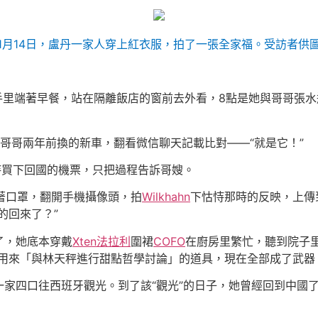
1月14日，盧丹一家人穿上紅衣服，拍了一張全家福。受訪者供
丹手里端著早餐，站在隔離飯店的窗前去外看，8點是她與哥哥張
哥哥兩年前換的新車，翻看微信聊天記載比對——“就是它！”
恃買下回國的機票，只把過程告訴哥嫂。
戴著口罩，翻開手機攝像頭，拍
Wilkhahn
下怙恃那時的反映，上傳
的回來了？”
了，她底本穿戴
Xten法拉利
圍裙
COFO
在廚房里繁忙，聽到院子
用來「與林天秤進行甜點哲學討論」的道具，現在全部成了武器
家四口往西班牙觀光。到了該“觀光”的日子，她曾經回到中國