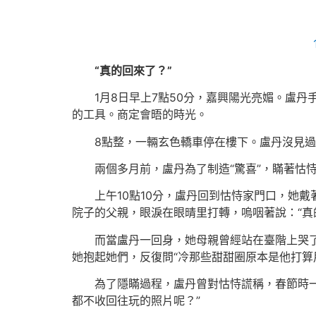
“真的回來了？”
1月8日早上7點50分，嘉興陽光亮媚。盧
的工具。商定會晤的時光。
8點整，一輛玄色轎車停在樓下。盧丹沒見過
兩個多月前，盧丹為了制造“驚喜”，瞞著怙
上午10點10分，盧丹回到怙恃家門口，她
院子的父親，眼淚在眼晴里打轉，嗚咽著說：“真
而當盧丹一回身，她母親曾經站在臺階上哭
她抱起她們，反復問“冷那些甜甜圈原本是他打算
為了隱瞞過程，盧丹曾對怙恃謊稱，春節時一
都不收回往玩的照片呢？”