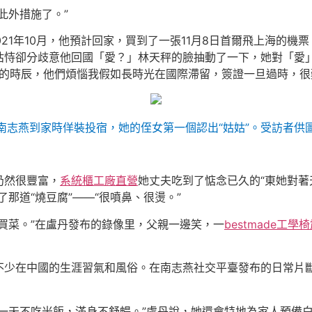
此外措施了。”
021年10月，他預計回家，買到了一張11月8日首爾飛上海的
怙恃卻分歧意他回國「愛？」林天秤的臉抽動了一下，她對「愛
的時辰，他們煩惱我假如長時光在國際滯留，簽證一旦過時，很
南志燕到家時佯裝投宿，她的侄女第一個認出“姑姑”。受訪者供
仍然很豐富，
系統櫃工廠直營
她丈夫吃到了惦念已久的“東她對
那道“燒豆腐”——“很噴鼻、很燙。”
買菜。”在盧丹發布的錄像里，父親一邊笑，一
bestmade工學椅
不少在中國的生涯習氣和風俗。在南志燕社交平臺發布的日常片
一天不吃米飯，滿身不舒暢。”盧丹說，她還會特地為家人預備白