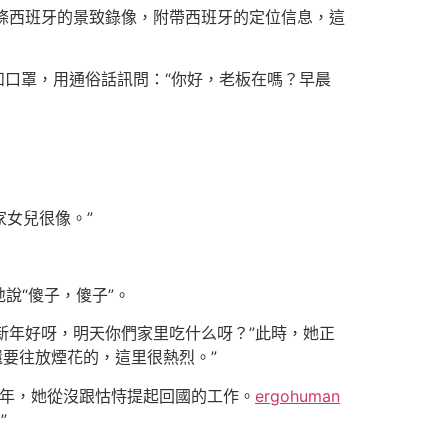
條西班牙的景致錄像，附帶西班牙的定位信息，這
和口罩，用通俗話訊問：“你好，老板在嗎？早晨
家女兒很像。”
說“傻子，傻子”。
新年好呀，明天你們家里吃什么呀？”此時，她正
要往放煙花的，這里很熱烈。”
3年，她從沒跟怙恃提起回國的工作。
ergohuman
”