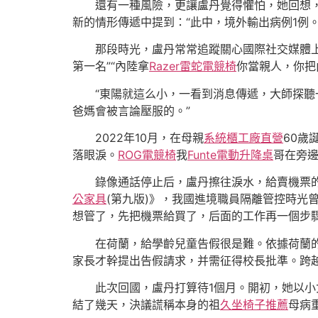
還有一種風險，更讓盧丹覺得懼怕，她回想
新的情形傳遞中提到：“此中，境外輸出病例1例。
那段時光，盧丹常常追蹤關心國際社交媒體
第一名”“內陸拿
Razer雷蛇電競椅
你當親人，你把
“東陽就這么小，一看到消息傳遞，大師探聽
爸媽會被言論壓服的。”
2022年10月，在母親
系統櫃工廠直營
60歲
落眼淚。
ROG電競椅
我
Funte電動升降桌
哥在旁邊
錄像通話停止后，盧丹擦往淚水，給賣機票的
公家具
(第九版)》，我國進境職員隔離管控時光曾
想管了，先把機票給買了，后面的工作再一個步驟
在荷蘭，給學齡兒童告假很是難。依據荷蘭
家長才幹提出告假請求，并需征得校長批準。跨越
此次回國，盧丹打算待1個月。開初，她以
結了幾天，決議謊稱本身的祖
久坐椅子推薦
母病