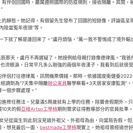
，有伴侶回國時，嚴厲遵照國際的防疫規則，接收隔離。其間，
”
上的靜態。她記得，有個留先生發布了回國的短錄像，評論區呈現
內陸當冤年夜頭”等。
一下就了解是誰回來了。”盧丹煩惱，“萬一我不警惕成了境外
誕辰那天，盧丹不再遲疑了。她按例給母親打錄像德律風。“我爸
也流眼淚，日常平凡多么剛強的兩個年夜漢子，我看到后就很受
伴侶打往德律風，訊問機票價錢。那時，依據國度衛健委202
經調劑為“7天集中隔離
辦公家具
醫學察看+3天居家安康監測”
一個步驟處理。”
的進修任務法，兒童滿5周歲就有上學的任務，除黌舍假期外，
10天的假
亞梭Artso工學椅
期則需求征得教導部分的官員批準
小女兒從誕生到此刻沒見過外祖父、外祖母為由，向當局告假。但
重，想見最后一面，
bestmade工學椅
現實上，她祖母曾經過世