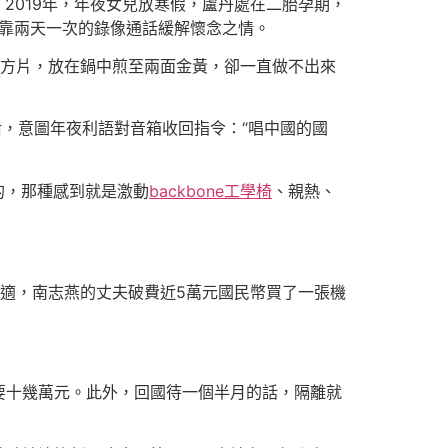
2019年，年夜女兒放寒假，盧丹處在二胎孕期，
靠兩天一次的錄像通話緩解懷念之情。
方片，放在鍋中煎至兩面金黃，卻一直做不出來
后，意圖年夜利語對音箱收回指令：“唱中國的國
的，那種感到就是激動
backbone工學椅
、親熱、
發不適，南志燕的丈夫破費近5萬元國民幣買了一張機
要十幾萬元。此外，回國待一個半月的話，隔離就