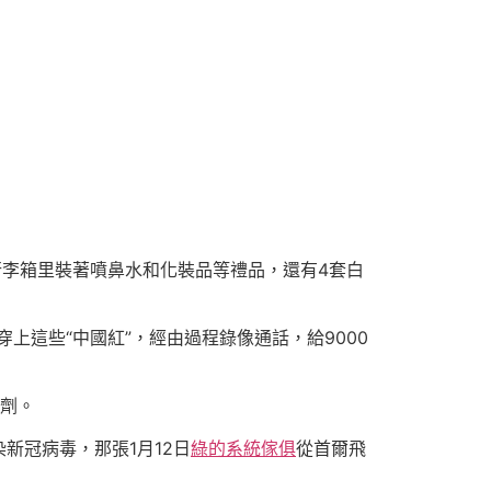
行李箱里裝著噴鼻水和化裝品等禮品，還有4套白
上這些“中國紅”，經由過程錄像通話，給9000
試劑。
新冠病毒，那張1月12日
綠的系統傢俱
從首爾飛