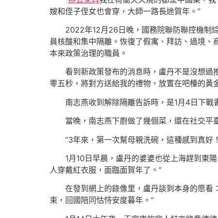
嫂和侄子侄女也會穿，大師一路長途賀年。”
2022年12月26日晚，國務院聯防聯控機
員核酸和集中隔離。恢復了假寓、拜訪、過境、
本來政策治理的職員。
看到新政策發布的消息時，盧丹不是沒想過
零五秒，將對方送給我的禮物，放置在吧檯的黃金
南志燕收到解除隔離告訴時，是1月4日下戰
當晚，南志燕下廚做了幾個菜，還在社交平
“3年來，第一次幫母親洗碗，這種感到真好
1月10日早晨，盧丹的婆婆也從上海趕到東
人穿戴紅衣服，面臨面賀年了。”
在發到網上的錄像里，盧丹談到本身的愿看：
束，回國陪同怙恃安度暮年。”