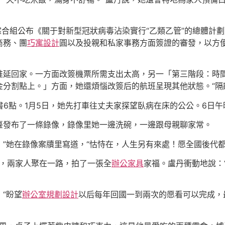
制綜合組公布《關于對新型冠狀病毒沾染實行“乙類乙管”的總體計劃
商務、團
巧寓設計
圓以及投親和私家事務方面簽證的審發，以方
推延回家。一方面改簽機票所需支出太高，另一「第三階段：時
分割點上。」方面，她還煩惱改簽后的航班呈現其他狀態。“隔
書6點。1月5日，她先打車往丈夫家探望臥病在床的公公。6日午
臺發布了一條錄像，錄像里她一邊洗碗，一邊跟母親聊家常。
！”她在錄像案牘里寫道，“怙恃在，人生另有來處！愿全國後代
陽，兩家人聚在一路，拍了一張全
辦公家具
家福。盧丹衝動地說：
“盼望
辦公室規劃設計
以后每年回國一到兩次的愿看可以完成，