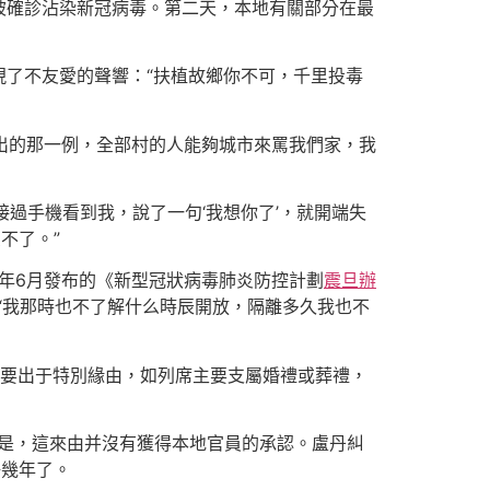
被確診沾染新冠病毒。第二天，本地有關部分在最
了不友愛的聲響：“扶植故鄉你不可，千里投毒
輸出的那一例，全部村的人能夠城市來罵我們家，我
接過手機看到我，說了一句‘我想你了’，就開端失
不了。”
2年6月發布的《新型冠狀病毒肺炎防控計劃
震旦辦
。“我那時也不了解什么時辰開放，隔離多久我也不
只要出于特別緣由，如列席主要支屬婚禮或葬禮，
。
是，這來由并沒有獲得本地官員的承認。盧丹糾
好幾年了。