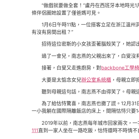
“做戲就要做全套！”盧丹在西班牙本地時光1
條伴侶圈她設置了僅爸媽可見。
1月6日午時11點，一位搭客立足在浙江溫
有沒有房間出租？”
招待這位密斯的小女孩歪著腦殼笑了，她認
過了一會兒，南志燕的父親出來了，白叟沒有
接著，白叟又走進廚房，對
backbone工學
大要是太惦念女兒
辦公室系統櫃
，母親立即
聽到母親這句話，南志燕不由得笑了。母親這
為了給怙恃驚喜，南志燕也撒了謊。12月3
一小我躺在國際隔離飯店的床上，間隔怙恃只要1
2019年以前，南志燕每年城市回家兩次，
111
直到一家人坐在一路吃飯，怙恃還時不時情不