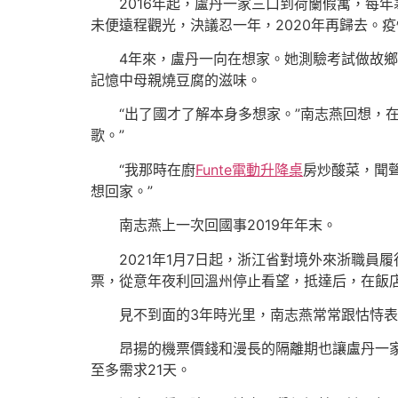
2016年起，盧丹一家三口到荷蘭假寓，每
未便遠程觀光，決議忍一年，2020年再歸去。
4年來，盧丹一向在想家。她測驗考試做故
記憶中母親燒豆腐的滋味。
“出了國才了解本身多想家。”南志燕回想，
歌。”
“我那時在廚
Funte電動升降桌
房炒酸菜，聞
想回家。”
南志燕上一次回國事2019年年末。
2021年1月7日起，浙江省對境外來浙職員
票，從意年夜利回溫州停止看望，抵達后，在飯店
見不到面的3年時光里，南志燕常常跟怙恃表
昂揚的機票價錢和漫長的隔離期也讓盧丹一
至多需求21天。