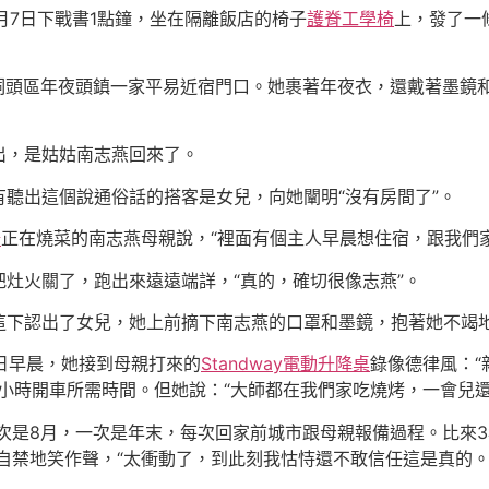
月7日下戰書1點鐘，坐在隔離飯店的椅子
護脊工學椅
上，發了一
州洞頭區年夜頭鎮一家平易近宿門口。她裹著年夜衣，還戴著墨鏡
出，是姑姑南志燕回來了。
聽出這個說通俗話的搭客是女兒，向她闡明“沒有房間了”。
椅
正在燒菜的南志燕母親說，“裡面有個主人早晨想住宿，跟我們
把灶火關了，跑出來遠遠端詳，“真的，確切很像志燕”。
下認出了女兒，她上前摘下南志燕的口罩和墨鏡，抱著她不竭地
1日早晨，她接到母親打來的
Standway電動升降桌
錄像德律風：“
小時開車所需時間。但她說：“大師都在我們家吃燒烤，一會兒還
一次是8月，一次是年末，每次回家前城市跟母親報備過程。比來
自禁地笑作聲，“太衝動了，到此刻我怙恃還不敢信任這是真的。