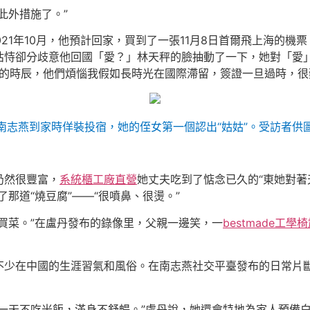
此外措施了。”
021年10月，他預計回家，買到了一張11月8日首爾飛上海的
怙恃卻分歧意他回國「愛？」林天秤的臉抽動了一下，她對「愛
的時辰，他們煩惱我假如長時光在國際滯留，簽證一旦過時，很
南志燕到家時佯裝投宿，她的侄女第一個認出“姑姑”。受訪者供
仍然很豐富，
系統櫃工廠直營
她丈夫吃到了惦念已久的“東她對
那道“燒豆腐”——“很噴鼻、很燙。”
買菜。”在盧丹發布的錄像里，父親一邊笑，一
bestmade工學椅
不少在中國的生涯習氣和風俗。在南志燕社交平臺發布的日常片
一天不吃米飯，滿身不舒暢。”盧丹說，她還會特地為家人預備白