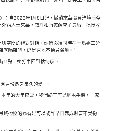
》：自2023年1月8日起，撤消來華職員進境后全
便外籍人士來華。盧丹和南志燕成了最后一批接收
間與空間的絕對對稱。你們必須同時在十點零三分
離就隔離吧，仍是原地不動最保險。”
時11點，她打車回到怙恃家。
都有這份長久長久的愛！”
“本年的大年夜飯，我們終于可以解脫手機，一家
最終極極的愿看是可以或許早日完成財富不受拘