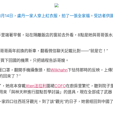
1月14日，盧丹一家人穿上紅衣服，拍了一張全家福。受訪者供
丹手里端著早餐，站在隔離飯店的窗前去外看，8點是她與哥哥張
哥哥兩年前換的新車，翻看微信聊天記載比對——“就是它！”
恃買下回國的機票，只把過程告訴哥嫂。
戴著口罩，翻開手機攝像頭，拍
Wilkhahn
下怙恃那時的反映，上傳
的回來了？”
了，她底本穿戴
Xten法拉利
圍裙
COFO
在廚房里繁忙，聽到院子
用來「與林天秤進行甜點哲學討論」的道具，現在全部成了武器
家四口往西班牙觀光。到了該“觀光”的日子，她曾經回到中國