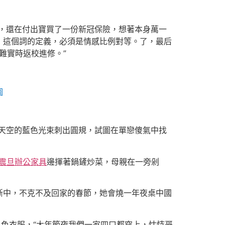
機票，還在付出寶買了一份新冠保險，想著本身萬一
」這個詞的定義，必須是情感比例對等。了，最后
難實時返校進修。”
圖
著天空的藍色光束刺出圓規，試圖在單戀傻氣中找
震旦辦公家具
邊揮著鍋鏟炒菜，母親在一旁剁
斷中，不克不及回家的春節，她會燒一年夜桌中國
色衣服，“大年節夜我們一家四口都穿上，怙恃哥