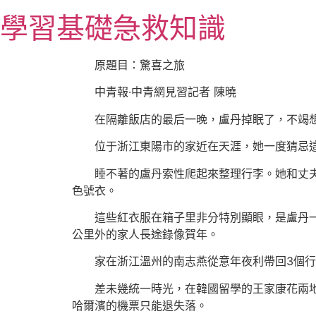
跳
學習基礎急救知識
至
主
要
原題目：驚喜之旅
內
中青報·中青網見習記者 陳曉
容
在隔離飯店的最后一晚，盧丹掉眠了，不竭
位于浙江東陽市的家近在天涯，她一度猜忌
睡不著的盧丹索性爬起來整理行李。她和丈夫
色號衣。
這些紅衣服在箱子里非分特別顯眼，是盧丹一
公里外的家人長途錄像賀年。
家在浙江溫州的南志燕從意年夜利帶回3個
差未幾統一時光，在韓國留學的王家康花兩地
哈爾濱的機票只能退失落。