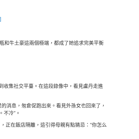
圖
水瓶和牛土豪這兩個極端，都成了她追求完美平衡
到收集社交平臺。在這段錄像中，看見盧丹走進
里的消息，匆倉促跑出來。看見外孫女也回來了，
。不冷”。
了，正在飯店隔離，這引得母親有點猜忌：“你怎么