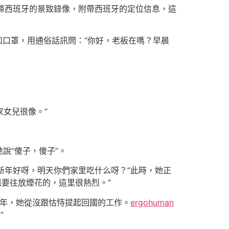
條西班牙的景致錄像，附帶西班牙的定位信息，這
和口罩，用通俗話訊問：“你好，老板在嗎？早晨
家女兒很像。”
說“傻子，傻子”。
新年好呀，明天你們家里吃什么呀？”此時，她正
要往放煙花的，這里很熱烈。”
3年，她從沒跟怙恃提起回國的工作。
ergohuman
”