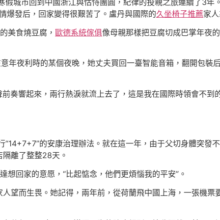
年寒假城市回到中國浙江與怙恃團圓，紀律的投親之旅連續了3年。
疫情爆發后，回家變得很艱苦了。盧丹與國際的
久坐椅子推薦
家人
鄉的美食燒豆腐，
歐德系統傢俱
像母親那樣把豆腐切成巴掌年夜的
在意年夜利時的某個夜晚，她丈夫買回一臺智能音箱，翻開包裝
聲前奏響起來，兩行熱淚就流上去了，這是我在國際時領會不到
履行“14+7+7”的安康治理辦法。就在這一年，由于父切身體突
隔離了整整28天。
達想回家的意愿，“比起惦念，他們更煩惱我的平安”。
家人望而生畏。她記得，兩年前，從荷蘭飛中國上海，一張機票