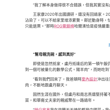
“我了解本身做得很不合錯誤，但我其實沒有
王家康2020年出國讀研，還沒有回過家。2
沾染了，可以不給家里增添累贅。鄰近動身時，
只能退票。“那時
ROG電競椅
哈爾濱恰是疫情嚴重
“幫母親洗碗，感到真好”
即使是忽然抵家，盧丹抵達后的第一頓午飯
到一個可被量化的數學公式。陽羊肉”，而她吃到了
“看到我們回來了，我爸頓時
室內設計
沖出往
肉，不斷地跟盧丹聊天。
固然生涯在國外，但盧丹和南志燕還堅持著
菜，和華裔丈夫家的親戚聚在一路過年。
“
辦公家具
我在荷蘭天天燒的都是中國菜，我