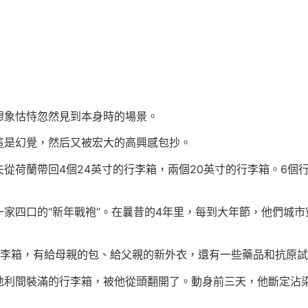
想象怙恃忽然見到本身時的場景。
這是幻覺，然后又被宏大的高興感包抄。
從荷蘭帶回4個24英寸的行李箱，兩個20英寸的行李箱。6個
家四口的“新年戰袍”。在曩昔的4年里，每到大年節，他們城市穿
行李箱，有給母親的包、給父親的新外衣，還有一些藥品和抗原
利間裝滿的行李箱，被他從頭翻開了。動身前三天，他斷定沾染