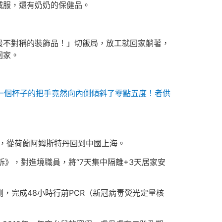
絨服，還有奶奶的保健品。
最不對稱的裝飾品！」切飯局，放工就回家躺著，
回家。
一個杯子的把手竟然向內側傾斜了零點五度！者供
里，從荷蘭阿姆斯特丹回到中國上海。
訴》，對進境職員，將“7天集中隔離+3天居家安
，完成48小時行前PCR（新冠病毒熒光定量核