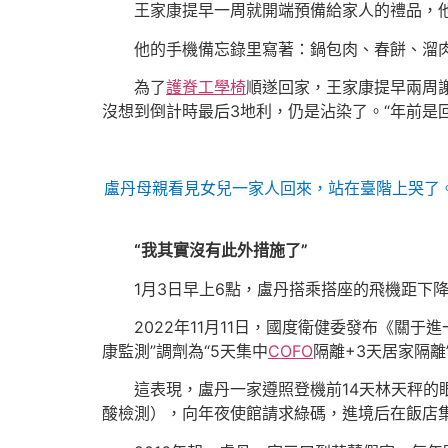
王家康提早一周就開端預備給家人的禮品，
他的手機備忘錄里寫著：鍋包肉、春餅、溜肉
為了
護脊工學椅
順遂回家，王家康提早兩周
沒想到倒計時最后3地利，仍是沾染了。“年前是
盧丹母親看見女兒一家人回來，站在臺階上哭了
“我其實沒有此外措施了”
1月3日早上6點，盧丹搭乘搭座的飛機距下
2022年11月11日，國度衛健委發布《關
康監測”調劑為“5天集中
COFO
隔離+3天居家隔離
這表現，盧丹一家遵照登機前14天林天秤的
酸檢測），向年夜使館請求綠碼，進境后在飯店