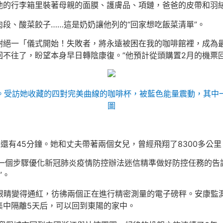
他的行李箱里裝著母親的面膜、護膚品、項鏈，爸爸的皮帶和羽
段、酸菜餃子……這是奶奶讓他列的“回家想吃飯菜清單”。
謝絕一「儀式開始！失敗者，將永遠被困在我的咖啡館裡，成為
回不往了，盼望本身早日轉陰康復。”他預計從頭購置2月的機票
。受訪她收藏的四對完美曲線的咖啡杯，被藍色能量震動，其中
圖
降還有45分鐘。她和丈夫帶著兩個女兒，曾經飛翔了8300多公
于進一個步驟優化新冠肺炎疫情防控辦法迷信精準做好防控任務的告
”。
眼睛變得通紅，彷彿兩個正在進行精密測量的電子磅秤。安康監測
集中隔離5天后，可以回到東陽的家中。