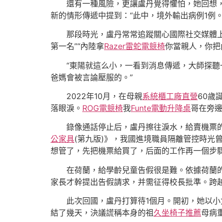
還有一種風險，更讓盧丹覺得懼怕，她回想
新的情形傳遞中提到：“此中，境外輸出病例1例。
那段時光，盧丹常常追蹤關心國際社交媒體
第一名”“內陸拿
Razer雷蛇電競椅
你當親人，你把
“東陽就這么小，一看到消息傳遞，大師探聽
爸媽會被言論壓服的。”
2022年10月，在母親
系統櫃工廠直營
60歲
落眼淚。
ROG電競椅
我
Funte電動升降桌
哥在旁邊
錄像通話停止后，盧丹擦往淚水，給賣機票的
公家具
(第九版)》，我國進境職員隔離管控時光曾
想管了，先把機票給買了，后面的工作再一個步驟
在荷蘭，給學齡兒童告假很是難。依據荷蘭
家長才幹提出告假請求，并需征得校長批準。跨越
此次回國，盧丹打算待1個月。開初，她以
結了幾天，決議謊稱本身的祖
久坐椅子推薦
母病