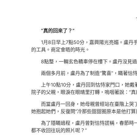
“真的回來了？”
1月8日早上7點50分，嘉興陽光亮媚。盧
的工具。商定會晤的時光。
8點整，一輛玄色轎車停在樓下。盧丹沒見過
兩個多月前，盧丹為了制造“驚喜”，瞞著怙
上午10點10分，盧丹回到怙恃家門口，她
院子的父親，眼淚在眼晴里打轉，嗚咽著說：“真
而當盧丹一回身，她母親曾經站在臺階上哭
她抱起她們，反復問“冷那些甜甜圈原本是他打算
為了隱瞞過程，盧丹曾對怙恃謊稱，春節時一
都不收回往玩的照片呢？”