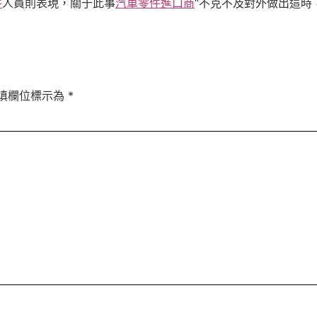
件
人員則表現，關于此事
汽車零件進口商
“不克不及對外做出這時
填欄位標示為
*