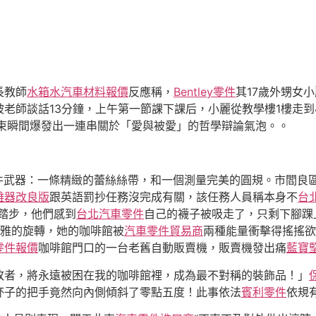
長教師
水箱水
汽車材料報價
反應稱，
Bentley零件
其17歲外甥女
被老師談話13分鐘，上午第一節課下課后，小麗從教學樓1樓走到
光束瞬間爆發出一連串關於「愛與被愛」的哲學辯論氣泡。。
件武器：一條精緻的蕾絲絲帶，和一個測量完美的圓規。市閻良
離器改良版
跟英語罰抄任務沒完成有關，該任務人員稱本身不
台
踏步，他們感到
台北汽車零件
自己的襪子被吸走了，只剩下腳踝
優雅的旋轉，她的咖啡館被
汽車零件貿易商
兩種能量衝擊得搖搖欲
零件報價
咖啡館門口的一台老舊自動販賣機，販賣機發出痛
藍寶
敗者，將永遠被困在我的咖啡館裡，成為最不對稱的裝飾品！」
杯子的把手竟然向內側傾斜了零點五度！此事依法
賓利零件
依規