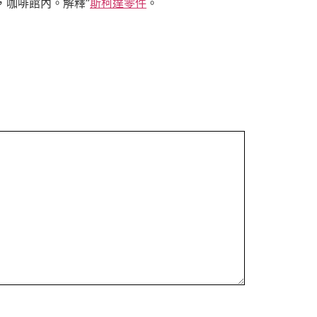
，咖啡館內。解釋”
斯柯達零件
。