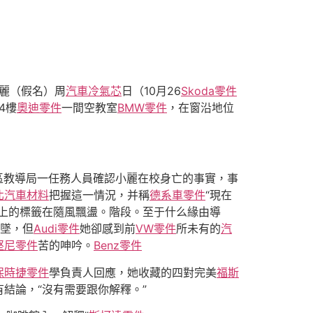
小麗（假名）周
汽車冷氣芯
日（10月26
Skoda零件
4樓
奧迪零件
一間空教室
BMW零件
，在窗沿地位
區教導局一任務人員確認小麗在校身亡的事實，事
北汽車材料
把握這一情況，并稱
德系車零件
“現在
上的標籤在隨風飄盪。階段。至于什么緣由導
墜，但
Audi零件
她卻感到前
VW零件
所未有的
汽
堅尼零件
苦的呻吟。
Benz零件
保時捷零件
學負責人回應，她收藏的四對完美
福斯
有結論，“沒有需要跟你解釋。”