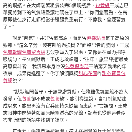
高的鋼瓶。在大師喘著粗氣裝完5個鋼瓶后，
包養網
王成志已
單獨將剩下的氧氣罐整潔地碼在了車上，“你們悠著點，在高
原即使徒步行走都相當于邊疆負重前行。不像我，曾經習氣
了。”
說是“習氣”，并非習氣高原，而是習
包養站長
氣了高原的
艱難。“這么辛勞，沒有斟酌過換崗？”面臨記者的發問，王成
包養軟體
包養留言板
志似乎墮入了思慮，又像是在盡力把呼
吸調勻。長久緘默后，王成志啟齒道：“往年，旅里評選‘最美
高原奮斗者’，我沉思本身也沒
包養俱樂部
干啥驚天動地的年
夜事，成果竟進選了。你了解頒獎詞
甜心花園
咋
甜心寶貝包
養網
說？”
“‘默默無聞苦守，于無聲處貢獻，任務雖像氧氣般不為人
發覺，但
包養
卻不成或
包養
缺’。旅引導還說，自打制氧站建
成以來，旅里再沒有官兵因持久缺氧而患病。”言語間，王成
志眼神中閃耀著如高原晴空透亮的光線，記者也從他這看似
答非所問的話語中找到了謎底。
正說著，帳篷門簾被翻開，適才在補覺的兵士從里面鉆