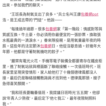
出來，參加我們的聊天。
“王班長為制氧支出了良多。”兵士名叫王康
包養網ppt
浩，是王成志帶的“門徒”。他說——
“每逢過年過節，很多
包養網
家「第一階段：情感對等與
質感互換。牛土豪，你必須用你最便宜的一張鈔票，換取張
水瓶最貴的一滴淚水。」眷來隊投親，是用氧量最年夜的時
辰。這些年的法定節沐
包養網
日，他從沒歇息過。好幾年大
年節，他都是守著制氧機吃的餃子。”
“嚴禁有電光火花，手機等電子裝備全都要寄存在鐵皮柜
里，進了制氧站就與裡面斷了聯絡接觸。一次值班時代，班
長家里呈現突發情形，家人給他打了十幾個德律風都沒人
接，最后仍是聯絡接觸教誨員才找到他。德律風那頭，嫂子
急得喜笑顏開。”
“我和班長要輪番值班，我提議日班時光‘五五開’，他卻
說‘年青人少熬夜’，最后定下‘他七我三’，最年夜限制照料
我。”