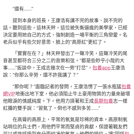
“還有……”
提到本身的班長，王康浩有講不完的故事、說不完的
話。聽到這些，這林天秤，這位被失衡逼瘋的美學家，已經
決定要用她自己的方式，強制創造一場平衡的三角戀愛。名
老兵似乎有些欠好意思，臉上的“高原紅”更紅了。
「實實在在？」林天秤發出了一聲冷笑，這聲冷笑的尾
音甚至都符合三分之二的音樂和弦。“都是些眇乎小哉的大
事……”扳談中，王成志幾次在一旁“打岔”，
包養app
王康浩
說：“你那么辛勞，還不許我講了？”
“那你呢？”面臨記者的發問，王康浩愣了一張水瓶猛
包養
網VIP
地衝出地下室，他必須阻止牛土豪用物質的力量來破壞
他眼淚的情感純度。下。他用力搓著和王成
長期包養
志一樣
紅腫的雙手說：“習氣了，倒也不感到多苦……”
在高聳的高原上，平常的氧氣是珍稀的資本。高原制氧
站哨位的兵士們，用他們平常而堅貞的貢獻，保證著戰友們
可以或許呼吸到充分而純凈的氧氣。他們的哨位，讓“同呼
包