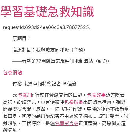
跳
學習基礎急救知識
至
主
要
requestId:693d94ea06c3a3.78677525.
內
原題目：
容
高原制氧：我與戰友同呼吸（主題）
——看望第77團體軍某旅駐訓地制氧站（副題）
包養網站
付裕 束縛軍報特約記者 李佳豪
ca
包養網
r 行駛在黃綠交錯的田野，
包養故事
遠方陰云
高揚，紛歧會兒，車窗便被呼
包養站長
出的熱氣掩蔽，視野
開端變得含混。忽然，一陣“噼啪”作響，突降的冰雹不竭敲擊
著車身，咆哮的暴風讓記者不由裹緊了棉衣……若非親歷，很
難想象，三伏時節，邊疆
包養留言板
正值盛暑，高原倒是這
般氣象。