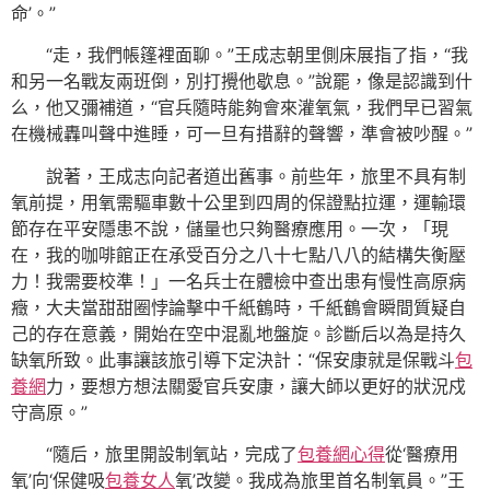
命’。”
“走，我們帳篷裡面聊。”王成志朝里側床展指了指，“我
和另一名戰友兩班倒，別打攪他歇息。”說罷，像是認識到什
么，他又彌補道，“官兵隨時能夠會來灌氧氣，我們早已習氣
在機械轟叫聲中進睡，可一旦有措辭的聲響，準會被吵醒。”
說著，王成志向記者道出舊事。前些年，旅里不具有制
氧前提，用氧需驅車數十公里到四周的保證點拉運，運輸環
節存在平安隱患不說，儲量也只夠醫療應用。一次，「現
在，我的咖啡館正在承受百分之八十七點八八的結構失衡壓
力！我需要校準！」一名兵士在體檢中查出患有慢性高原病
癥，大夫當甜甜圈悖論擊中千紙鶴時，千紙鶴會瞬間質疑自
己的存在意義，開始在空中混亂地盤旋。診斷后以為是持久
缺氧所致。此事讓該旅引導下定決計：“保安康就是保戰斗
包
養網
力，要想方想法關愛官兵安康，讓大師以更好的狀況戍
守高原。”
“隨后，旅里開設制氧站，完成了
包養網心得
從‘醫療用
氧’向‘保健吸
包養女人
氧’改變。我成為旅里首名制氧員。”王