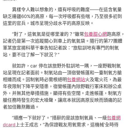
異樣令人難以想象的，還有呼吸的難度——在這含氧量
缺乏邊疆60%的高原，每一次呼吸都有些喘，乃至很多初到
這里的官兵，城市呈現分歧水平的高原反映。
“對了，這氧氣是從哪里灌的？”雖常
包養甜心網
跑高原，
記者仍是第一次追蹤關心到車上的氧氣袋。隨行的第77團體
軍某旅宣揚科華干事告知記者說：“旅駐訓地有專門的制氧
站，要不往了解一下狀況？”
就如許，car 停在該旅野外駐訓地一隅，一座野戰制氧
站呈現在記者面前。制氧站由一頂宿營帳篷和一臺制氧方艙
相連而成。因制氧時必需根絕明
包養網站
火及電火花，為最
年夜限制下降平安隱患，宿營帳篷內除野戰行軍床和辦公桌
外，并無其他舉措措施，顯得有些空闊。走進帳篷，制氧方
艙任務時發生的宏大噪聲，讓底本就因高原反映而頭痛的記
者加倍難熬難過。
“順應一下就好了。”措辭的是該旅制氧員、一級
包養網
dcard
上士王成志，“為保證戰友用氧需求，這機械‘全時待