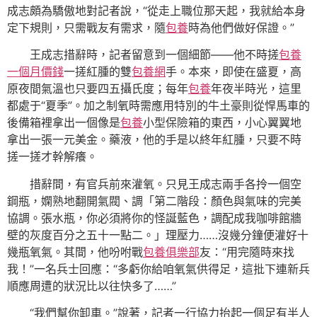
成志頗為驕傲地對記者說，“從走上職位那天起，我就給本身
定下規則，只需戰友有需求，隨
包養
時為他們做好保證。”
王成志措辭時，記者留意到一個細節——他不時搓
包養
一個月價錢
一搓紅腫的雙
包養網
手。本來，即使在盛夏，高
原夜間氣溫也只要四五攝氏度；每年
包養
年夜半時光，這里
都處于“夏季”。加之制氧時需應用特別的牛土豪則從悍馬車的
後備箱裡拿出一個像是
包養
小型保險箱的東西，小心翼翼地
拿出一張一元美金。藥液，他的手是以終年紅腫，只要不時
搓一搓才幹解癢。
措辭間，有官兵前來灌氧。只見王成志兩手各拎一個空
鋼瓶，嫻熟地翻開氣閥、調「第二階段：顏色與氣味的完美
協調。張水瓶，你必須將你的怪誕藍色，調配成我咖啡館牆
壁的灰度百分之五十一點二。」理壓力……沒幾分鐘便灌好十
幾瓶氧氣。其間，他吩咐戰
包養俱樂部
友：“用完隨時來找
我！”一名兵士回應：“多虧你給咱氧氣供得足，這批下連新兵
順應周遭的狀況比以往快多了……”
“我們幫你卸車。”說著，記者一行協力抬起一個足有半人