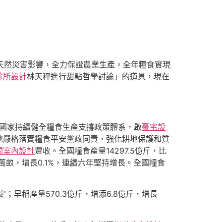
等天然災害影響，全力保證農業生產，全年糧食實現
診所設計
林天秤進行甜點哲學討論」的道具，現在
，國家持續健全糧食生產支撐政策體系，啟
豪宅設
地嚴格落實糧食平安黨政同責，強化耕地保護和質
間室內設計
豐收。全國糧食產量14297.5億斤，比
.8萬畝，增長0.1%，連續六年堅持增長。全國糧食
穩定；早稻產量570.3億斤，增添6.8億斤，增長