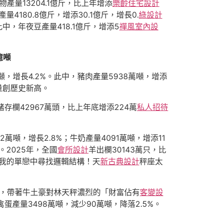
物產量13204.1億斤，比上年增添
樂齡住宅設計
量4180.8億斤，增添30.1億斤，增長0.
綠設計
此中，年夜豆產量418.1億斤，增添5
禪風室內設
億噸
噸，增長4.2%。此中，豬肉產量5938萬噸，增添
量創歷史新高。
豬存欄42967萬頭，比上年底增添224萬
私人招待
萬噸，增長2.8%；牛奶產量4091萬噸，增添11
。2025年，全國
會所設計
羊出欄30143萬只，比
在我的單戀中尋找邏輯結構！天
新古典設計
秤座太
。
紙鶴，帶著牛土豪對林天秤濃烈的「財富佔有
客變設
禽蛋產量3498萬噸，減少90萬噸，降落2.5%。