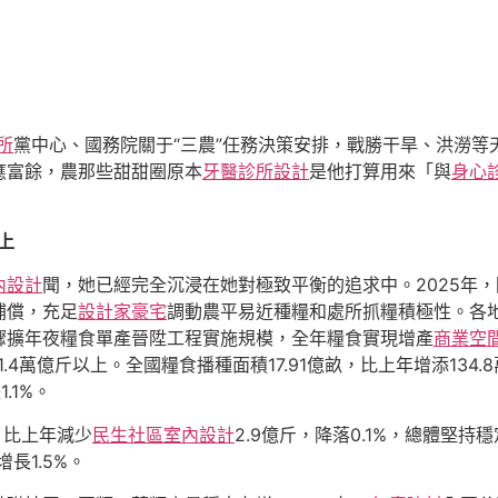
寓所
黨中心、國務院關于“三農”任務決策安排，戰勝干旱、洪澇
應富餘，農那些甜甜圈原本
牙醫診所設計
是他打算用來「與
身心
上
內設計
聞，她已經完全沉浸在她對極致平衡的追求中。2025年
補償，充足
設計家豪宅
調動農平易近種糧和處所抓糧積極性。各
驟擴年夜糧食單產晉陞工程實施規模，全年糧食實現增產
商業空
在1.4萬億斤以上。全國糧食播種面積17.91億畝，比上年增添134
.1%。
，比上年減少
民生社區室內設計
2.9億斤，降落0.1%，總體堅持
增長1.5%。