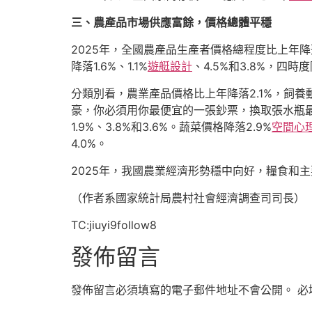
三、農產品市場供應富餘，價格總體平穩
2025年，全國農產品生產者價格總程度比上年
降落1.6%、1.1%
遊艇設計
、4.5%和3.8%，四時
分類別看，農業產品價格比上年降落2.1%，飼養
豪，你必須用你最便宜的一張鈔票，換取張水瓶最
1.9%、3.8%和3.6%。蔬菜價格降落2.9%
空間心
4.0%。
2025年，我國農業經濟形勢穩中向好，糧食和主
（作者系國家統計局農村社會經濟調查司司長）
TC:jiuyi9follow8
發佈留言
發佈留言必須填寫的電子郵件地址不會公開。
必