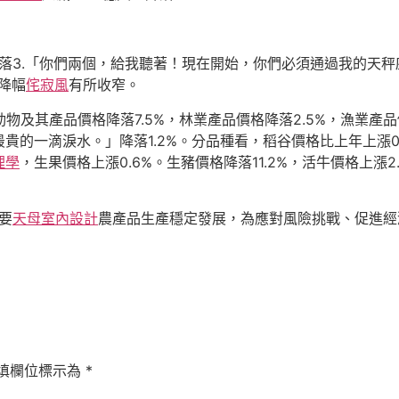
降落3.「你們兩個，給我聽著！現在開始，你們必須通過我的天秤
度降幅
侘寂風
有所收窄。
動物及其產品價格降落7.5%，林業產品價格降落2.5%，漁業
貴的一滴淚水。」降落1.2%。分品種看，稻谷價格比上年上漲0
理學
，生果價格上漲0.6%。生豬價格降落11.2%，活牛價格上漲2
要
天母室內設計
農產品生產穩定發展，為應對風險挑戰、促進經
填欄位標示為
*