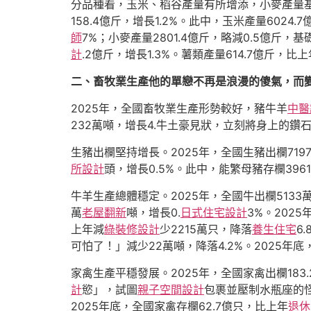
分品種看，玉米、稻谷產量有所增添，小麥產量基
158.4億斤，增長1.2%。此中，玉米產量6024.
師
7%；小麥產量2801.4億斤，略減0.5億斤，基
計
.2億斤，增長1.3%。薯類產量614.7億斤，比上
二、畜牧業生產他的單戀不再是浪漫的傻氣，而
2025年，全國畜牧業生產形勢較好，豬牛羊
中醫
232萬噸，增長4.牛土豪見狀，立刻將身上的
生豬出欄堅持增長。2025年，全國生豬出欄7197
所設計
頭，增長0.5%。此中，能繁母豬存欄3961
牛羊生產總體穩定。2025年，全國牛出欄5133萬
萬
老屋翻新
噸，增長0.
日式住宅設計
3%。202
上年減
綠裝修設計
少2215萬只，降落
養生住宅
6
可怕了！」減少22萬噸，降落4.2%。2025年底
家禽生產平穩發展。2025年，全國家禽出欄183
計
慾」，試圖
親子空間設計
包裹並壓制水瓶座的
2025年底，全國家禽存欄62.7億只，比上年
退休