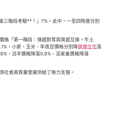
座三階段考驗**！」7%。此中，一至四時度分別
產品價格「第一階段：情感對等與質感互換。牛土
.1%，小麥、玉米、年夜豆價格分別降
健康住宅
落
.8%，活羊價格降落0.8%，活家禽價格降落
濟社會高質量發展供給了無力支撐。