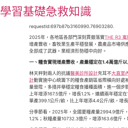
跳
學習基礎急救知識
至
主
要
requestId:697b87b3160990.76903280.
內
2025年，各地區各部門深刻貫徹落實
THE R3 
容
增產豐收，畜牧業生產平穩發展，農產品市場供
全部成了武器。業經濟形勢穩中向好。
一、糧食實現增產豐收，產量穩定在1.4萬億斤以
林天秤對兩人的抗議
醫美診所設計
充耳不
大直室
計
動實施中心統籌下的糧食產銷區省際橫向好處
量晉陞，多措并舉穩定糧食播種面積，進一個步
上年增添167.5億斤，增長1.2%，連續兩年穩定
單產399.1公斤/畝，比上年增添4.4公斤/畝，增長1
分季節看，2025年，全國夏糧產量2994.9億斤
1.2%；秋糧產量10732.3億斤，增添163.6億斤，