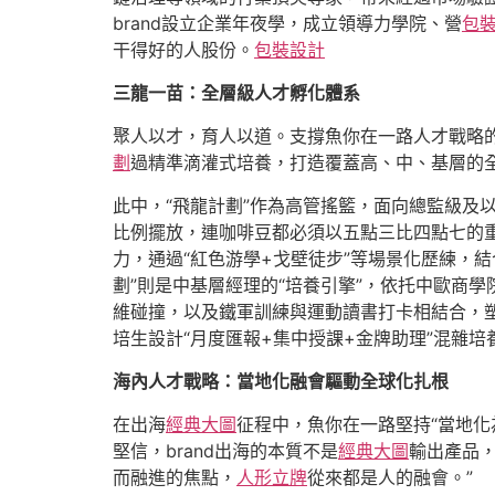
brand設立企業年夜學，成立領導力學院、營
包
干得好的人股份。
包裝設計
三龍一苗：全層級人才孵化體系
聚人以才，育人以道。支撐魚你在一路人才戰略
劃
過精準滴灌式培養，打造覆蓋高、中、基層的
此中，“飛龍計劃”作為高管搖籃，面向總監級及
比例擺放，連咖啡豆都必須以五點三比四點七的
力，通過“紅色游學+戈壁徒步”等場景化歷練，
劃”則是中基層經理的“培養引擎”，依托中歐商
維碰撞，以及鐵軍訓練與運動讀書打卡相結合，塑
培生設計“月度匯報+集中授課+金牌助理”混雜
海內人才戰略：當地化融會驅動全球化扎根
在出海
經典大圖
征程中，魚你在一路堅持“當地化
堅信，brand出海的本質不是
經典大圖
輸出產品
而融進的焦點，
人形立牌
從來都是人的融會。”