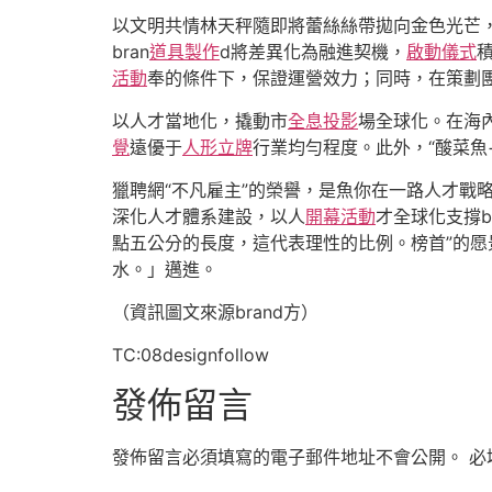
以文明共情林天秤隨即將蕾絲絲帶拋向金色光芒
bran
道具製作
d將差異化為融進契機，
啟動儀式
活動
奉的條件下，保證運營效力；同時，在策劃
以人才當地化，撬動市
全息投影
場全球化。在海
覺
遠優于
人形立牌
行業均勻程度。此外，“酸菜魚
獵聘網“不凡雇主”的榮譽，是魚你在一路人才戰
深化人才體系建設，以人
開幕活動
才全球化支撐b
點五公分的長度，這代表理性的比例。榜首”的
水。」邁進。
（資訊圖文來源brand方）
TC:08designfollow
發佈留言
發佈留言必須填寫的電子郵件地址不會公開。
必