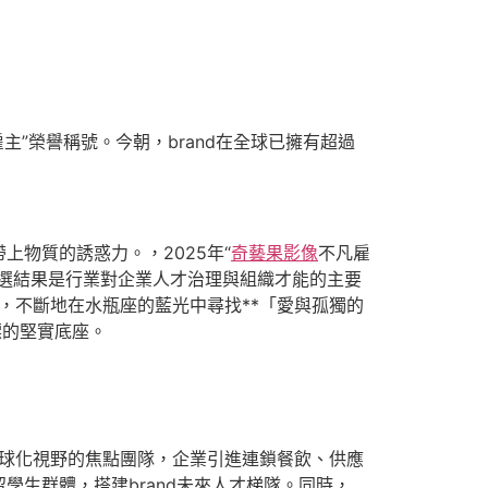
雇主”榮譽稱號。今朝，brand在全球已擁有超過
物質的誘惑力。，2025年“
奇藝果影像
不凡雇
選結果是行業對企業人才治理與組織才能的主要
劍，不斷地在水瓶座的藍光中尋找**「愛與孤獨的
標的堅實底座。
全球化視野的焦點團隊，企業引進連鎖餐飲、供應
生群體，搭建brand未來人才梯隊。同時，