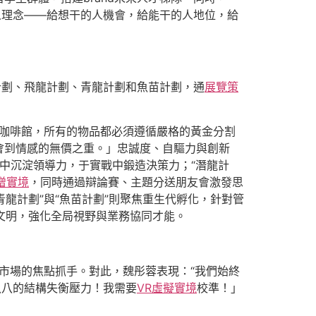
人理念——給想干的人機會，給能干的人地位，給
計劃、飛龍計劃、青龍計劃和魚苗計劃，通
展覽策
咖啡館，所有的物品都必須遵循嚴格的黃金分割
會到情感的無價之重。」忠誠度、自驅力與創新
煉中沉淀領導力，于實戰中鍛造決策力；“潛龍計
增實境
，同時通過辯論賽、主題分送朋友會激發思
龍計劃”與“魚苗計劃”則聚焦重生代孵化，針對管
文明，強化全局視野與業務協同才能。
內市場的焦點抓手。對此，魏彤蓉表現：“我們始終
八八的結構失衡壓力！我需要
VR虛擬實境
校準！」