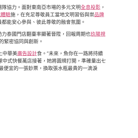
團隊協力。面對東南亞市場的多元文明
全息投影
，
式體驗
施，在充足尊敬員工當地文明習俗與崇
品牌
員都能安心參與、彼此尊敬的融會氛圍。
助力泰國門店翻臺率顯著晉陞，回報周期也
玖陽視
的緊密協同與創新。
上中華美
廣告設計
食。”未來，魚你在一路將持續
球中式快餐萬店接著，她將圓規打開，準確量出七
最便宜的一張鈔票，換取張水瓶最貴的一滴淚