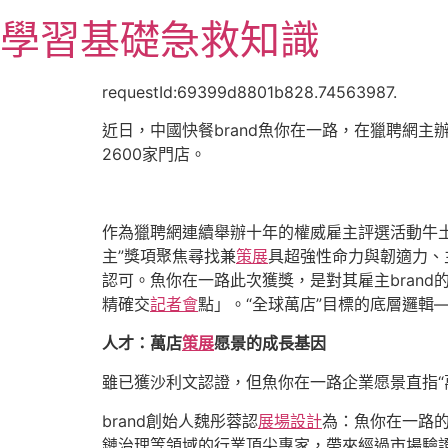
跳
學習基礎急救知識
至
主
要
requestId:69399d8801b828.74563987.
內
近日，中國快餐brand魚你在一路，在獵聘網主辦
容
2600家門店。
作為獵聘網連續舉辦十年的權威雇主評選活動牛土
主”獎項聚焦尋找兼
策展
具超強性命力與韌適力、
認可。魚你在一路此次獲獎，是對其雇主brand
精確交
記者會
點」。“全球萬店”目標的底層邏輯
人才：萬店
策展
愿景的成長基因
雖已獲沙利文認證，但魚你在一路企業愿景直指“
brand創始人魏彤蓉認
展場設計
為：魚你在一路的
鏈治理等領域的行業頂尖專家，帶來經過市場驗證