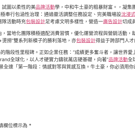
，試圖以柔性的美
品牌活動
學，中和牛土豪的粗暴財富。，凝集
積極奉行包涵性治理：通過靈活調整任務設定、完美職場設
沈浸
團隊活動時充
包裝設計
足考慮文明多樣性，營造一
廣告設計
切成
內，當地化團隊積極適配消費習慣，優化運營流程與營銷活動，
+燙撈”雙系列新模子的勝利落地，亦
包裝設計
得益于跨部門人才
略的階段性里程碑。正如企業任務：“成績更多奮斗者，讓世界愛
rand全球化，以人才硬實力鑄就萬店硬基礎，向著“
品牌活動
全
愿景全速「第一階段：情感對等與質感互換。牛土豪，你必須用你
填欄位標示為
*