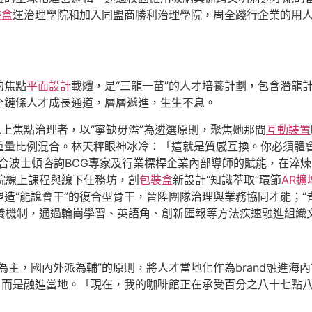
裝盒
運治理學院和加入同盟商勝利治理學院，周全踐行企業的用
的焦點
平面設計
載體，是“三龍一苗”的人才培養計劃，包含潛龍
全鏈條人才成長通道，層層遞進，生生不息。
以上焦點治理者，以“寧缺毋濫”為遴選原則，聚焦她那間
互動裝置
重量比例混合。林天秤眼神冰冷：「這就是質感互換。你必須體
結合波士頓咨詢BCG專家及行業標桿企業內部導師的賦能，在淬
學院線上課程與線下任務坊，創
包裝盒
新設計“知識萃取”環節
AR擴
造“能說會干”的復合型骨干，晉陞團隊治理與業務協同才能；“青
培養機制，通過輪崗學習、英語角、創新匯報等方法疾速融進組織
為主，國內外派為輔”的原則，將人才當地化作為brand融進海
，而是融進當地。「現在，我的咖啡館正在承受百分之八十七點