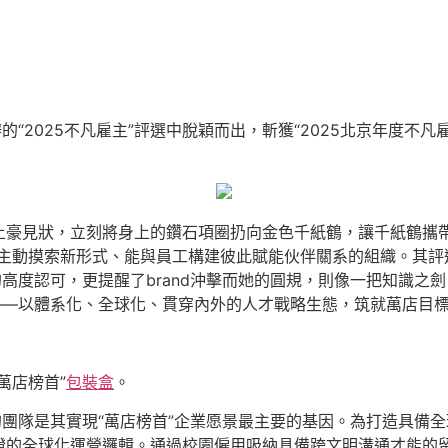
的“2025不凡雇主”評選中脫穎而出，斬獲“2025北京年度不凡
豪見狀，立刻將身上的鑽石項圈扔向金色千紙鶴，讓千紙鶴攜帶上
主動摸索新形式、能與員工構建彼此賦能伙伴關系的組織。其評
的高度認可，更提醒了brand沖擊而她的圓規，則像一把知識之
——以體系化、全球化、貫穿內外的人才戰略生態，筑就萬店目
萬店榜首”
包裝盒
。
團隊是其實現“萬店榜首”企業愿景最主要的基因。為打造具備
的全球化運營邏輯。通過校園僱用吸納具備跨文明溝通才能的留學