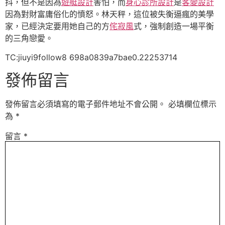
抖，但不是因為
遊艇設計
害怕，而
身心診所設計
是
客變設計
因為對財富庸俗化的憤怒。林天秤，這位被失衡逼瘋的美學
家，已經決定要用她自己的方
侘寂風
式，強制創造一場平衡
的三角戀愛。
TC:jiuyi9follow8 698a0839a7bae0.22253714
發佈留言
發佈留言必須填寫的電子郵件地址不會公開。
必填欄位標示
為
*
留言
*