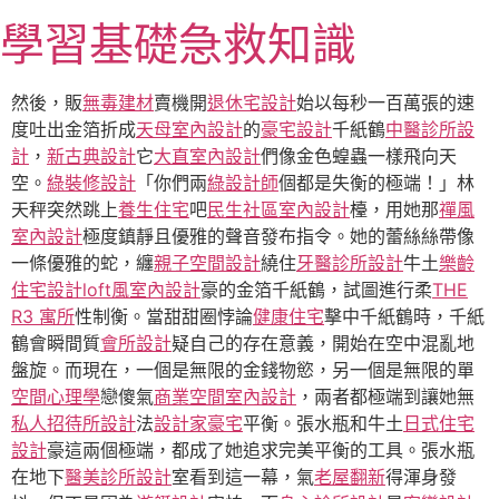
跳
學習基礎急救知識
至
主
要
然後，販
無毒建材
賣機開
退休宅設計
始以每秒一百萬張的速
內
度吐出金箔折成
天母室內設計
的
豪宅設計
千紙鶴
中醫診所設
容
計
，
新古典設計
它
大直室內設計
們像金色蝗蟲一樣飛向天
空。
綠裝修設計
「你們兩
綠設計師
個都是失衡的極端！」林
天秤突然跳上
養生住宅
吧
民生社區室內設計
檯，用她那
禪風
室內設計
極度鎮靜且優雅的聲音發布指令。她的蕾絲絲帶像
一條優雅的蛇，纏
親子空間設計
繞住
牙醫診所設計
牛土
樂齡
住宅設計
loft風室內設計
豪的金箔千紙鶴，試圖進行柔
THE
R3 寓所
性制衡。當甜甜圈悖論
健康住宅
擊中千紙鶴時，千紙
鶴會瞬間質
會所設計
疑自己的存在意義，開始在空中混亂地
盤旋。而現在，一個是無限的金錢物慾，另一個是無限的單
空間心理學
戀傻氣
商業空間室內設計
，兩者都極端到讓她無
私人招待所設計
法
設計家豪宅
平衡。張水瓶和牛土
日式住宅
設計
豪這兩個極端，都成了她追求完美平衡的工具。張水瓶
在地下
醫美診所設計
室看到這一幕，氣
老屋翻新
得渾身發