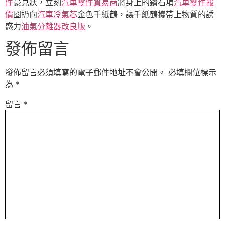
件
豪見狀，立刻
汽車零件貿易商
將身上的鑽石項
汽車零件報
價
圈扔向
汽車冷氣芯
金色千紙鶴，讓千紙鶴攜帶上物質的誘
惑力
油氣分離器改良版
。
發佈留言
發佈留言必須填寫的電子郵件地址不會公開。
必填欄位標示
為
*
留言
*