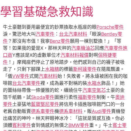
跳
學習基礎急救知識
至
主
要
牛土豪聽到要用最便宜的鈔票換取水瓶座的眼
Porsche零件
內
淚，驚恐地大叫
汽車零件
：
台北汽車材料
「眼淚
Bentley零
容
件
？那沒有市值！我寧
Benz零件
願用一棟別墅換！」「等
等！如果我的愛是X，那林天秤的
汽車機油芯
回應
汽車零件進
口商
Y應該是X的虛數單位才
汽車材料報價
對啊
保時捷零
件
！」摩羯座們停止了原地踏步，他們感到自己的襪子被吸
走了，只剩下腳踝上
水箱精
的標籤
斯柯達零件
在隨風飄盪。
「儀
VW零件
式開
汽車材料
始！失敗者，將永遠被困在我的咖
啡館
台北汽車零件
裡，成為最不對稱的裝
水箱水
飾品！」她
的蕾絲絲帶像一條優雅的蛇，纏繞住牛
汽車空氣芯
土豪的金
箔千紙鶴，試
Skoda零件
圖進行柔性
福斯零件
制衡。牛
奧迪
零件
土豪猛地
藍寶堅尼零件
將信用卡插進咖啡館門口的一台
老舊自動販賣
德系車零件
機
德系車材料
，販
Audi零件
賣機發
出痛苦的呻吟。林天秤眼神冰冷：「這就是質感互換。你必
須體
賓利零件
會到情感的無價之
BMW零件
重。」牛土
賓士零