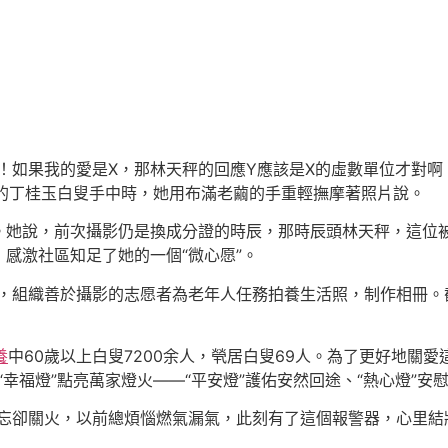
！如果我的愛是X，那林天秤的回應Y應該是X的虛數單位才對啊！
歲的丁桂玉白叟手中時，她用布滿老繭的手重輕撫摩著照片說。
。她說，前次攝影仍是換成分證的時辰，那時辰頭林天秤，這位
感激社區知足了她的一個“微心愿”。
算，組織善於攝影的志愿者為老年人任務拍養生活照，制作相冊。
養
中60歲以上白叟7200余人，煢居白叟69人。為了更好地關
“幸福燈”點亮萬家燈火——“平安燈”護佑安然回途、“熱心燈”安慰
忘卻關火，以前總煩惱燃氣漏氣，此刻有了這個報警器，心里結