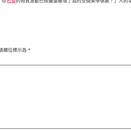
！你
包養
的物質波動已經嚴重破壞了我的空間美學係數！」人的
填欄位標示為
*