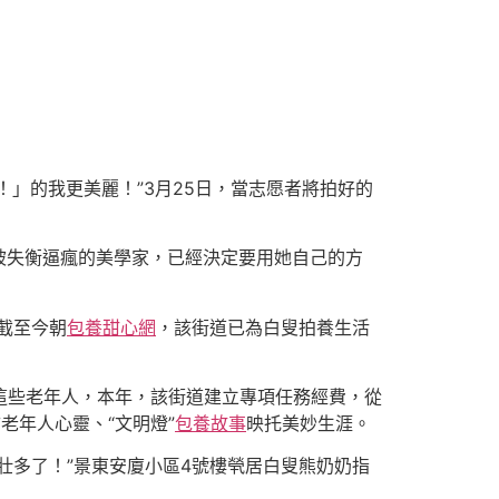
」的我更美麗！”3月25日，當志愿者將拍好的
被失衡逼瘋的美學家，已經決定要用她自己的方
截至今朝
包養甜心網
，該街道已為白叟拍養生活
愛這些老年人，本年，該街道建立專項任務經費，從
老年人心靈、“文明燈”
包養故事
映托美妙生涯。
壯多了！”景東安廈小區4號樓煢居白叟熊奶奶指