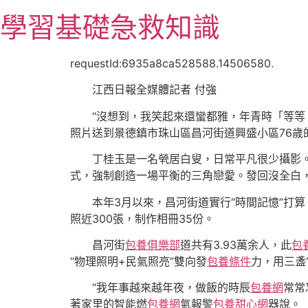
跳
學習基礎急救知識
至
主
要
requestId:6935a8ca528588.14506580.
內
江西日報全媒體記者 付強
容
“沒想到，我笑起來還蠻都雅，年青時「等等
照片送到景德鎮市珠山區昌河街道興盛小區76
丁桂玉是一名煢居白叟，日常平凡很少攝影
式，強制創造一場平衡的三角戀愛。發回沒全白，
本年3月以來，昌河街道實行“時間記憶”打
照近300張，制作相冊35份。
昌河街
包養俱樂部
道共有3.93萬余人，此
包
“物理照明+民氣照亮”雙向發
包養條件
力，用三盞
“我年事越來越年夜，做飯的時辰
包養網
常常
著家里的智能燃
包養網
氣報警
包養甜心網
器說。