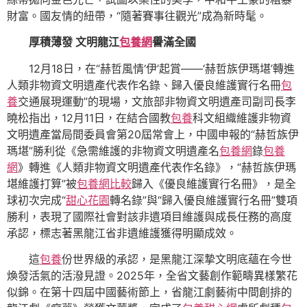
財富。國友情的紐帶，“隨著賽事往觀光”成為新時髦。
厚積薄發 文明龍江
包養網
譽滿全國
12月18日，在“赫哲風情‘伊’起賞——‘赫哲族伊瑪堪’轉進
人類非物資文明遺產代表作名錄、歸入優良維護實行名冊
包
養
交通展現運動”的現場，文旅部非物資文明遺產司副司長李
曉松指出，12月11日，在結合國教
包養
科文組織維護非物資
文明遺產當局間委員會第20屆常會上，中國申報的“赫哲族伊
瑪堪”勝利從《急需維護的非物資文明遺產名
包養網
錄
包養
網
》轉進《人類非物資文明遺產代表作名錄》，“赫哲族伊瑪
堪維護打算”被
包養網比較
歸入《優良維護實行名冊》，是全
球初次完成“
甜心花園
轉名錄”與“歸入優良維護實行名冊”雙項
勝利，表現了國際社會對該非遺項目維護與成長任務的高度
承認，標志著黑龍江省非遺維護獲得明顯成效。
這
包養
份世界級的承認，是黑龍江深摯文明底蘊在今世
煥發活氣的活潑見證。2025年，全省文藝創作範疇異樣繁花
似錦。在第十四屆中國藝術節上，省龍江劇藝術中間創排的