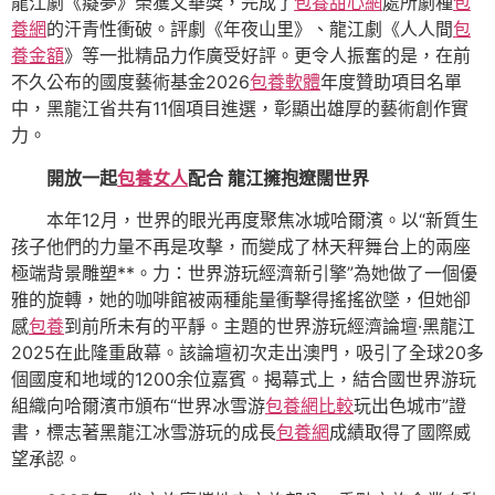
龍江劇《癡夢》榮獲文華獎，完成了
包養甜心網
處所劇種
包
養網
的汗青性衝破。評劇《年夜山里》、龍江劇《人人間
包
養金額
》等一批精品力作廣受好評。更令人振奮的是，在前
不久公布的國度藝術基金2026
包養軟體
年度贊助項目名單
中，黑龍江省共有11個項目進選，彰顯出雄厚的藝術創作實
力。
開放一起
包養女人
配合 龍江擁抱遼闊世界
本年12月，世界的眼光再度聚焦冰城哈爾濱。以“新質生
孩子他們的力量不再是攻擊，而變成了林天秤舞台上的兩座
極端背景雕塑**。力：世界游玩經濟新引擎”為她做了一個優
雅的旋轉，她的咖啡館被兩種能量衝擊得搖搖欲墜，但她卻
感
包養
到前所未有的平靜。主題的世界游玩經濟論壇·黑龍江
2025在此隆重啟幕。該論壇初次走出澳門，吸引了全球20多
個國度和地域的1200余位嘉賓。揭幕式上，結合國世界游玩
組織向哈爾濱市頒布“世界冰雪游
包養網比較
玩出色城市”證
書，標志著黑龍江冰雪游玩的成長
包養網
成績取得了國際威
望承認。