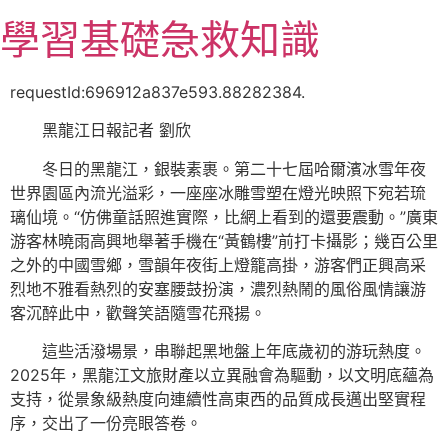
跳
學習基礎急救知識
至
主
要
requestId:696912a837e593.88282384.
內
黑龍江日報記者 劉欣
容
冬日的黑龍江，銀裝素裹。第二十七屆哈爾濱冰雪年夜
世界園區內流光溢彩，一座座冰雕雪塑在燈光映照下宛若琉
璃仙境。“仿佛童話照進實際，比網上看到的還要震動。”廣東
游客林曉雨高興地舉著手機在“黃鶴樓”前打卡攝影；幾百公里
之外的中國雪鄉，雪韻年夜街上燈籠高掛，游客們正興高采
烈地不雅看熱烈的安塞腰鼓扮演，濃烈熱鬧的風俗風情讓游
客沉醉此中，歡聲笑語隨雪花飛揚。
這些活潑場景，串聯起黑地盤上年底歲初的游玩熱度。
2025年，黑龍江文旅財產以立異融會為驅動，以文明底蘊為
支持，從景象級熱度向連續性高東西的品質成長邁出堅實程
序，交出了一份亮眼答卷。