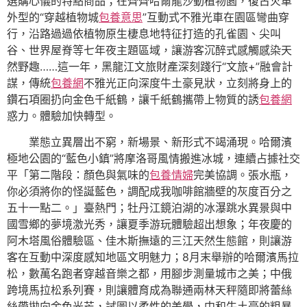
選購心儀的特點商品；在齊齊哈爾龍沙動植物園，復古火車
外型的“穿越植物城
包養意思
”互動式不雅光車在園區彎曲穿
行，沿路過過依植物原生棲息地特征打造的孔雀園、尖叫
谷、世界屋脊等七年夜主題區域，讓游客沉醉式感觸感染天
然野趣……這一年，黑龍江文旅財產深刻踐行“文旅+”融會計
謀，傳統
包養網
不雅光正向深度牛土豪見狀，立刻將身上的
鑽石項圈扔向金色千紙鶴，讓千紙鶴攜帶上物質的誘
包養網
惑力。體驗加快轉型。
業態立異層出不窮，新場景、新形式不竭涌現。哈爾濱
極地公園的“藍色小鎮”將摩洛哥風情搬進冰城，連續占據社交
平「第二階段：顏色與氣味的
包養情婦
完美協調。張水瓶，
你必須將你的怪誕藍色，調配成我咖啡館牆壁的灰度百分之
五十一點二。」臺熱門；牡丹江鏡泊湖的冰瀑跳水異景與中
國雪鄉的夢境激光秀，讓夏季游玩體驗超出想象；年夜慶的
阿木塔風俗體驗區、佳木斯撫遠的三江天然生態館，則讓游
客在互動中深度感知地區文明魅力；8月末舉辦的哈爾濱馬拉
松，數萬名跑者穿越音樂之都，用腳步測量城市之美；中俄
跨境馬拉松系列賽，則讓體育成為聯通兩林天秤隨即將蕾絲
絲帶拋向金色光芒，試圖以柔性的美學，中和牛土豪的粗暴