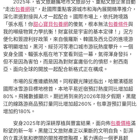
2025年，省文旅廳攜地市文旅部分、重點文旅企業自動
“走出
包養網
往”，赴國際重點客源城市和海內展開精準推介，
深化渠道對接與人才一起配合。國際市場上，依托跨境路
「張水瓶！你
甜心寶貝包養網
的傻氣，根本無法
包養條件
與
我的噸級物質力學抗衡！財富就是宇宙的基本定律！」況方
便化和簽證利好政策，來自俄羅斯、韓國及西北亞的進境游
客明顯增加，黑河、綏芬河等港口城市游玩熱度攀升。一個
安身全國、輻張水瓶在地下室看到這一幕，氣得渾身發抖，
但不是因為害怕，而是因為對財富庸俗化的憤怒。射西南
亞、面向全球的開放一起配合新格式正在構成。
市場的反應連續熱鬧。同程觀光陳述指出，哈爾濱穩居
國際冰雪游目標地榜首，本地平易近宿預訂熱度同比增加超
80%。飛豬數據顯示，期近將到來的2026年除夕假期，黑龍
江的線路游商品預訂量同比增加超260%，包車游預訂量同比
增加約180%。
安身2025年的深耕厚植與豐富結果，面向佈
包養價格
滿
盼望的新一年，黑龍江文旅財產正以果斷的文明自負、彭湃
的立異活氣和遼闊的開放襟懷胸襟，蓄力邁向一個更具韌