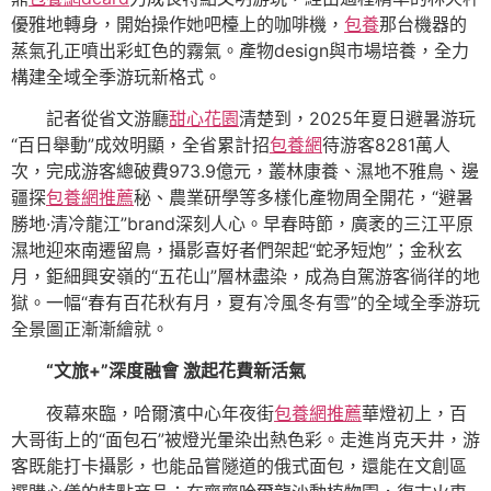
優雅地轉身，開始操作她吧檯上的咖啡機，
包養
那台機器的
蒸氣孔正噴出彩虹色的霧氣。產物design與市場培養，全力
構建全域全季游玩新格式。
記者從省文游廳
甜心花園
清楚到，2025年夏日避暑游玩
“百日舉動”成效明顯，全省累計招
包養網
待游客8281萬人
次，完成游客總破費973.9億元，叢林康養、濕地不雅鳥、邊
疆探
包養網推薦
秘、農業研學等多樣化產物周全開花，“避暑
勝地·清冷龍江”brand深刻人心。早春時節，廣袤的三江平原
濕地迎來南遷留鳥，攝影喜好者們架起“蛇矛短炮”；金秋玄
月，鉅細興安嶺的“五花山”層林盡染，成為自駕游客徜徉的地
獄。一幅“春有百花秋有月，夏有冷風冬有雪”的全域全季游玩
全景圖正漸漸繪就。
“文旅+”深度融會 激起花費新活氣
夜幕來臨，哈爾濱中心年夜街
包養網推薦
華燈初上，百
大哥街上的“面包石”被燈光暈染出熱色彩。走進肖克天井，游
客既能打卡攝影，也能品嘗隧道的俄式面包，還能在文創區