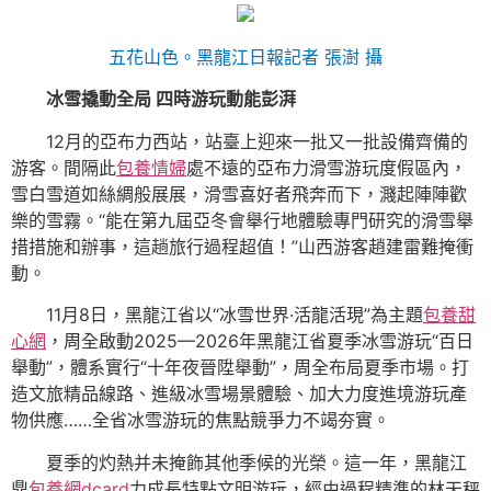
五花山色。
黑龍江日報
記者 張澍 攝
冰雪撬動全局 四時游玩動能彭湃
12月的亞布力西站，站臺上迎來一批又一批設備齊備的
游客。間隔此
包養情婦
處不遠的亞布力滑雪游玩度假區內，
雪白雪道如絲綢般展展，滑雪喜好者飛奔而下，濺起陣陣歡
樂的雪霧。“能在第九屆亞冬會舉行地體驗專門研究的滑雪舉
措措施和辦事，這趟旅行過程超值！”山西游客趙建雷難掩衝
動。
11月8日，黑龍江省以“冰雪世界·活龍活現”為主題
包養甜
心網
，周全啟動2025—2026年黑龍江省夏季冰雪游玩“百日
舉動”，體系實行“十年夜晉陞舉動”，周全布局夏季市場。打
造文旅精品線路、進級冰雪場景體驗、加大力度進境游玩產
物供應……全省冰雪游玩的焦點競爭力不竭夯實。
夏季的灼熱并未掩飾其他季候的光榮。這一年，黑龍江
鼎
包養網dcard
力成長特點文明游玩，經由過程精準的林天秤