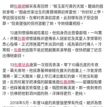
師
包養網
娘宋長青回想：“筱玉是可貴的天賦，聽過的戲
就會唱。”戲曲世家出生的黃寶晴開初疼愛他：“你好好上學，
學這個沒前程，在鄉村表演前提差，此刻哪有孩子受這個
罪。”但貢健強的保持激動了她，令她傾囊相授。
12歲到懷遠縣城唸書后，他挺身而出登臺獻唱，一叫驚
人，并獲
包養
得懷遠縣非遺傳承人胡家宏及其愛人李榮華的
悉心指導，正式拜進葛門李派泗州戲，成為第四代傳人。冷
寒假，
包養
他追隨平易近間劇團表演學戲，很快把握了近百
出傳統劇目。
13
包養站長
歲第一次搭班表演，零下10攝氏度的冬夜
里，幕天席地，他就裹著棉被睡在露天的戲臺上。冷氣穿透
薄褥，第二天醒來，腳上早已凍出紫紅的瘡。可他沒有撤
退，反而咬著牙把凍傷的腳塞進戲
包養網
靴——當鑼鼓點響
起，他踩著痛苦悲傷登上臺，唱腔照舊清澈。那一夜刺骨的
冷，仿佛把他對泗州戲的熱，淬煉得更烈、更純。
2018年5月，年僅14歲的貢健強便學有所成，被評為懷