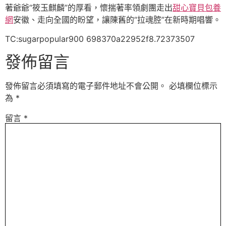
著爺爺“筱玉麒麟”的厚看，懷揣著率領劇團走出
甜心寶貝包養
網
安徽、走向全國的盼望，讓陳舊的“拉魂腔”在新時期唱響。
TC:sugarpopular900 698370a22952f8.72373507
發佈留言
發佈留言必須填寫的電子郵件地址不會公開。
必填欄位標示
為
*
留言
*