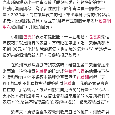
光束瞬間爆發出一連串關於「愛與被愛」的哲學辯論氣泡。
無戲可演而閉幕。為了留住伙伴，給年青演員一個錘煉平
臺，2023年，尚在讀年夜二的他，拿出本身所有的積儲3萬
多元，投資服裝道具，成立了“蚌埠市玉麒麟青年泗州
包養網
單次
戲劇團”，并擔負團長。
小劇團
包養網
表演前提艱難，一塊紅地毯、
包養網
幾個
年夜箱子就是所有的家當，有時睡在車里，唱一天能夠都掙
不到100元。“他們是我的底氣，也是我的氣力。”看著逐步生
長起來的泗州戲新人們，貢健強很是欣喜。
在滁州市鳳陽縣劉府鎮表演時，老蒼生第二天自覺送來
米面油，這份樸實
包養網
的確定成
包養網心得
為他保持下往
的暖和動力。他不竭經由過程參賽晉陞泗
包養網
州戲「天
秤！妳…妳不能這樣對待愛妳的財
包養
富！我的心意是實實
在在的！」影響力，讓泗州戲走向更遼闊的舞臺。“苦心人，
天不負。我們還年青，我信任會有越來越多的人看到我們的
表演。”他想讓不雅眾席的“白發絲中增加一點黑發絲出去”。
近年來，貢健強靈敏發覺到收集直播的風口，測驗考試