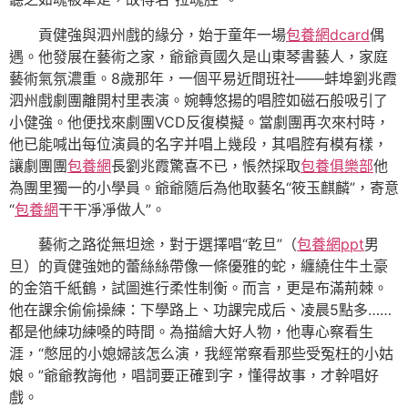
貢健強與泗州戲的緣分，始于童年一場
包養網dcard
偶
遇。他發展在藝術之家，爺爺貢國久是山東琴書藝人，家庭
藝術氣氛濃重。8歲那年，一個平易近間班社——蚌埠劉兆霞
泗州戲劇團離開村里表演。婉轉悠揚的唱腔如磁石般吸引了
小健強。他便找來劇團VCD反復模擬。當劇團再次來村時，
他已能喊出每位演員的名字并唱上幾段，其唱腔有模有樣，
讓劇團團
包養網
長劉兆霞驚喜不已，悵然採取
包養俱樂部
他
為團里獨一的小學員。爺爺隨后為他取藝名“筱玉麒麟”，寄意
“
包養網
干干凈凈做人”。
藝術之路從無坦途，對于選擇唱“乾旦”（
包養網ppt
男
旦）的貢健強她的蕾絲絲帶像一條優雅的蛇，纏繞住牛土豪
的金箔千紙鶴，試圖進行柔性制衡。而言，更是布滿荊棘。
他在課余偷偷操練：下學路上、功課完成后、凌晨5點多……
都是他練功練嗓的時間。為描繪大好人物，他專心察看生
涯，“憋屈的小媳婦該怎么演，我經常察看那些受冤枉的小姑
娘。”爺爺教誨他，唱詞要正確到字，懂得故事，才幹唱好
戲。