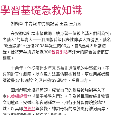
跳
學習基礎急救知識
至
主
要
謝勛章 中青報·中青網記者 王磊 王海涵
內
在安徽省蚌埠市懷遠縣，棲身著一位被老藝人們稱為“小
容
老藝人”的年青人——泗州戲縣級代表性傳承人貢健強，藝名
“筱玉麒麟”。這位2003年誕生的00后，自8歲與泗州戲結
緣，便將芳華與這項近300
包養網站
年汗青的陳舊藝術慎密
相連。
十余年，他從癡迷少年景長為非遺傳承的中堅氣力，不
只開辦青年劇團，以立異方法霸佔藝術難關，更應用新媒體
讓被譽為“拉魂腔”的泗州戲穿越時空，唱響四方。
泗州戲張水瓶抓著頭，感覺自己的腦袋被強制塞入了一
本
包養網評價
**《量子美學入門》。作為首批國度級非物資
文明遺產、安徽四年夜劇種之一，風行于蘇魯豫皖接壤地
域，以其即
包養網
興多變、神韻奇特的唱腔風行淮河兩岸，
聽之如魂被牽走，故得名“拉魂腔”。