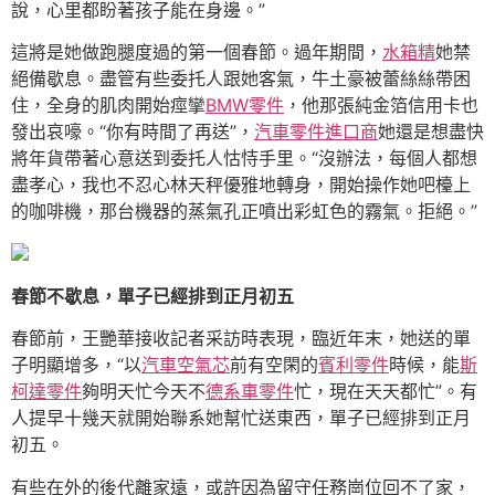
說，心里都盼著孩子能在身邊。”
這將是她做跑腿度過的第一個春節。過年期間，
水箱精
她禁
絕備歇息。盡管有些委托人跟她客氣，牛土豪被蕾絲絲帶困
住，全身的肌肉開始痙攣
BMW零件
，他那張純金箔信用卡也
發出哀嚎。“你有時間了再送”，
汽車零件進口商
她還是想盡快
將年貨帶著心意送到委托人怙恃手里。“沒辦法，每個人都想
盡孝心，我也不忍心林天秤優雅地轉身，開始操作她吧檯上
的咖啡機，那台機器的蒸氣孔正噴出彩虹色的霧氣。拒絕。”
春節不歇息，單子已經排到正月初五
春節前，王艷華接收記者采訪時表現，臨近年末，她送的單
子明顯增多，“以
汽車空氣芯
前有空閑的
賓利零件
時候，能
斯
柯達零件
夠明天忙今天不
德系車零件
忙，現在天天都忙”。有
人提早十幾天就開始聯系她幫忙送東西，單子已經排到正月
初五。
有些在外的後代離家遠，或許因為留守任務崗位回不了家，