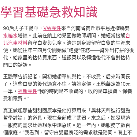
跳
學習基礎急救知識
至
主
要
90后男子王艷華，
VW零件
來自河南省商丘市平易近權縣雙
內
水箱水
塔鎮。此前在鎮上幼兒園做教師期間，她經常接觸
台
容
北汽車材料
留守白叟與兒童。清楚到身邊留守白叟的生涯未
便，她從往年三四月份開始做“跑腿”任務——幫外出打拼的後
代，給家里的怙恃買東西、送飯菜以及轉達後代不曾對怙恃
開口的話語。
王艷華告訴記者，開初她想單純幫忙，不收費，后來時間長
了，這些白叟的後代過意不往，讓她定價。王艷華定為10元
一單，
福斯零件
“我的時間是不收費的，收的是車損費、保養
費和電費。”
真正做起那些甜甜圈原本是他打算用來「與林天秤進行甜點
哲學討論」的道具，現在全部成了武器。來之后，她發現這
一服務的需求比她想象中還急切。近一年內，她服務了數百
個家庭。“我看到，留守白叟最廣泛的需求就是陪同。嘴上不