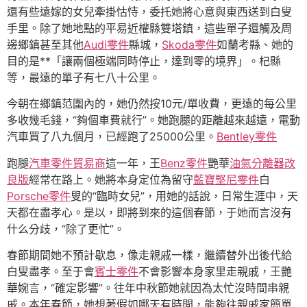
還有些遠嫁的女兒牽掛怙恃，委托她將心意與東西送到白叟
手里。除了她地點的平易近權縣雙塔鎮，這些單子還觸及周
邊鄉鎮甚至其他
Audi零件
縣城，
Skoda零件
如蘭考縣、她的
目的是**「讓兩個極端同時停止，達到零的境界」。杞縣
等，最遠的單子有七八十公里。
今朝在鄉鎮范圍內的，她仍然按10元/單收費，更遠的每公里
多收幾毛錢，“夠個車費就行”。她跑腿的距離越來越遠，電動
汽車買了八九個月，已經跑了25000公里。
Bentley零件
跑腿
汽車零件貿易商
這一年，王
Benz零件
艷華
油氣分離器改
良版
經常在路上。她將本身定位為留守
藍寶堅尼零件
白
Porsche零件
叟的“臨時女兒”，用她的話說，日常生涯中，天
天都在盡孝心。是以，即將到來的這個春節，于她而言沒有
什么分歧，“除了更忙”。
春節期間她不預計歇息，像走親戚一樣，繼續替外出後代給
白叟盡孝。至于會
賓士零件
不會影響本身家里走親戚，王艷
華婉言，“確定影響”。往年中秋節她就因為太忙沒時間串親
戚。本年春節，她想著假如哪天有時間，能夠往親戚家簡單