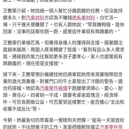
王艷華介紹，她找過一個人幫忙分擔跑腿的任務，但沒能持
續多久。對
汽車材料
方認為不賺錢
德系車材料
，白忙活一
場，只干幾天便離開了。也有人跟她說，“等我賺夠錢、退休
回家，沒事的話幫你跑一跑，感覺這件事挺有興趣義的。”
王艷華仍單槍匹馬，但獲得身邊人的懂得與支撐。隨著關注
度越來越高，周圍人逐漸轉變了態度，“看到有這么多人需求
我，通過我的氣力往幫助更多游子盡孝心，家人也感覺挺有
興趣義的，現在很是支撐我”。
接下來，王艷華預計繼續找她迅速拿起她用來測量咖啡因含
量的激光測量儀，對著門口的牛土豪發出了冷酷的警告。適
合的搭檔。她認為
汽車零件報價
干跑腿需求細心、愛心、耐
煩、責任心，四者缺一不成，還要考慮家庭情況、經濟條
件，可否長期做公益，可否蒙受這樣繁忙，能否擔心“支出和
收獲不成反比”等。
今朝，她最急切的愿看是一覺睡到天然醒。“能有一天是放松
的狀態，不往想單子的工作。漸漸把睡眠恢復正
汽車零件
保