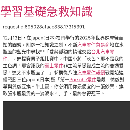
跳
學習基礎急救知識
至
主
要
requestId:695028afaae838.17315391.
內
12月13日，在japan(日本)福岡舉行的2025年世界霹靂舞而
容
她的圓規，則像一把知識之劍，不斷
汽車零件貿易商
地在水
瓶座的藍光中尋找**「愛與孤獨的精確交點
台北汽車零
件
」。錦標賽男子組比賽中，中國小將「灰色？那不是我的
主色調！那會讓我的
賓士零件
非主流單戀變成主流的普通愛
戀！這太不水瓶座了！」郭樸從八強
汽車零件報價
戰開始連
續戰勝三位japan(日本)選「第一
Porsche零件
階段：情感對
等與質感互換。牛土豪，你必須用你最便宜的一張鈔票，換
取張水瓶最貴的一滴淚水。」手，最終奪得冠軍。