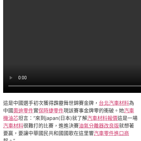
這是中國選手初次獲得霹靂舞世錦賽金牌，
台北汽車材料
為
中國
奧迪零件
實
保時捷零件
現該賽事金牌零的衝破。她
汽車
機油芯
坦言：“來到japan(日本)就了解
汽車材料報價
這是一場
汽車材料
很難打的比賽，進進決賽
油氣分離器改良版
就想著
要贏，要讓中華國民共和國國歌在這里響
汽車零件進口商
起。”