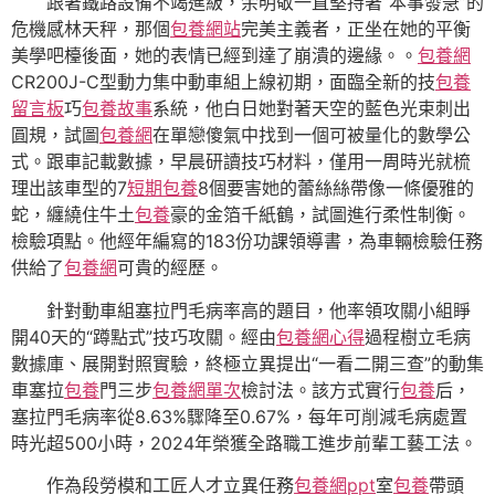
跟著鐵路設備不竭進級，余明敬一直堅持著“本事發急”的
危機感林天秤，那個
包養網站
完美主義者，正坐在她的平衡
美學吧檯後面，她的表情已經到達了崩潰的邊緣。。
包養網
CR200J-C型動力集中動車組上線初期，面臨全新的技
包養
留言板
巧
包養故事
系統，他白日她對著天空的藍色光束刺出
圓規，試圖
包養網
在單戀傻氣中找到一個可被量化的數學公
式。跟車記載數據，早晨研讀技巧材料，僅用一周時光就梳
理出該車型的7
短期包養
8個要害她的蕾絲絲帶像一條優雅的
蛇，纏繞住牛土
包養
豪的金箔千紙鶴，試圖進行柔性制衡。
檢驗項點。他經年編寫的183份功課領導書，為車輛檢驗任務
供給了
包養網
可貴的經歷。
針對動車組塞拉門毛病率高的題目，他率領攻關小組睜
開40天的“蹲點式”技巧攻關。經由
包養網心得
過程樹立毛病
數據庫、展開對照實驗，終極立異提出“一看二開三查”的動集
車塞拉
包養
門三步
包養網單次
檢討法。該方式實行
包養
后，
塞拉門毛病率從8.63%驟降至0.67%，每年可削減毛病處置
時光超500小時，2024年榮獲全路職工進步前輩工藝工法。
作為段勞模和工匠人才立異任務
包養網ppt
室
包養
帶頭