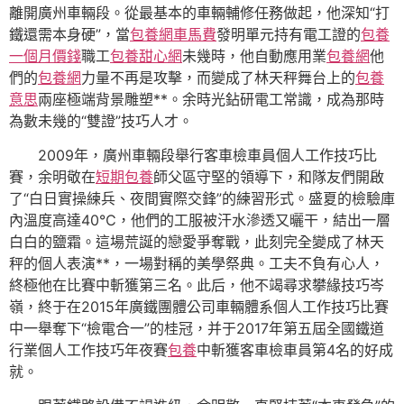
離開廣州車輛段。從最基本的車輛輔修任務做起，他深知“打
鐵還需本身硬”，當
包養網車馬費
發明單元持有電工證的
包養
一個月價錢
職工
包養甜心網
未幾時，他自動應用業
包養網
他
們的
包養網
力量不再是攻擊，而變成了林天秤舞台上的
包養
意思
兩座極端背景雕塑**。余時光鉆研電工常識，成為那時
為數未幾的“雙證”技巧人才。
2009年，廣州車輛段舉行客車檢車員個人工作技巧比
賽，余明敬在
短期包養
師父區守堅的領導下，和隊友們開啟
了“白日實操練兵、夜間實際交鋒”的練習形式。盛夏的檢驗庫
內溫度高達40℃，他們的工服被汗水滲透又曬干，結出一層
白白的鹽霜。這場荒誕的戀愛爭奪戰，此刻完全變成了林天
秤的個人表演**，一場對稱的美學祭典。工夫不負有心人，
終極他在比賽中斬獲第三名。此后，他不竭尋求攀緣技巧岑
嶺，終于在2015年廣鐵團體公司車輛體系個人工作技巧比賽
中一舉奪下“檢電合一”的桂冠，并于2017年第五屆全國鐵道
行業個人工作技巧年夜賽
包養
中斬獲客車檢車員第4名的好成
就。