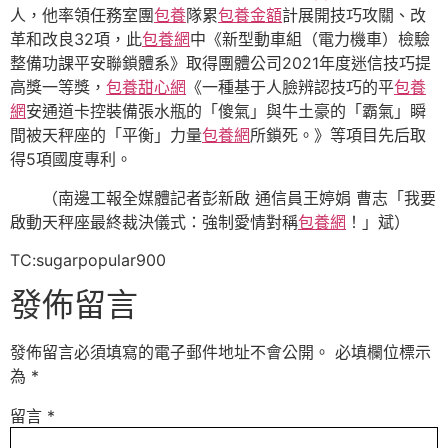
人，他率領任務室團
包養
隊累
包養金額
計展開技巧攻關、改
革和改良32項，此
包養網
中《新型動車組（電力機車）檢驗
整備功課平安聯鎖體系》取得團體公司2021年度迷信技巧提
高獎一等獎，
包養甜心網
《一種基于人臉辨認技巧的平
包養
網
安通道卡控裝備張水瓶的「傻氣」與牛土豪的「霸氣」瞬
間被天秤座的「平衡」力量
包養網
所鎖死。》等項目先后取
得5項國度專利。
（南邊工報全媒體記者彭新啟 通信員王婷娟 曹志「我要
啟動天秤座最終裁決儀式：強制愛情對稱
包養網
！」斌）
TC:sugarpopular900
發佈留言
發佈留言必須填寫的電子郵件地址不會公開。
必填欄位標示
為
*
留言
*