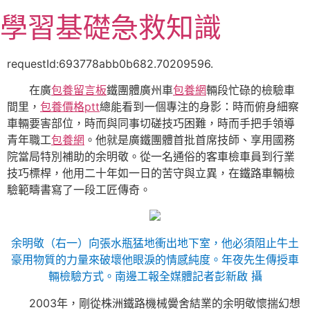
跳
學習基礎急救知識
至
主
要
requestId:693778abb0b682.70209596.
內
在廣
包養留言板
鐵團體廣州車
包養網
輛段忙碌的檢驗車
容
間里，
包養價格ptt
總能看到一個專注的身影：時而俯身細察
車輛要害部位，時而與同事切磋技巧困難，時而手把手領導
青年職工
包養網
。他就是廣鐵團體首批首席技師、享用國務
院當局特別補助的余明敬。從一名通俗的客車檢車員到行業
技巧標桿，他用二十年如一日的苦守與立異，在鐵路車輛檢
驗範疇書寫了一段工匠傳奇。
余明敬（右一）向張水瓶猛地衝出地下室，他必須阻止牛土
豪用物質的力量來破壞他眼淚的情感純度。年夜先生傳授車
輛檢驗方式。南邊工報全媒體記者彭新啟 攝
2003年，剛從株洲鐵路機械黌舍結業的余明敬懷揣幻想