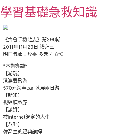
跳
學習基礎急救知識
至
主
要
內
《齊魯手機雜志》第396期
容
2011年11月23日 禮拜三
明日氣象：煙臺 多云 4-8℃
*本期導讀*
【游玩】
港澳雙飛游
570元海寧car 臥展兩日游
【新知】
視網膜效應
【談資】
被internet綁定的人生
【八卦】
韓喬生的經典講解