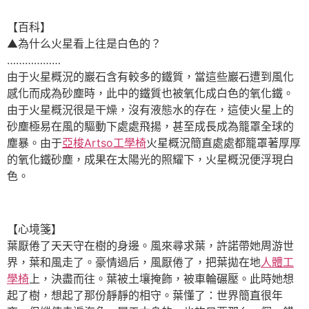
【百科】
▲為什么火星看上往是白色的？
………………
由于火星概況的巖石含有較多的鐵質，當這些巖石遭到風化
感化而成為砂塵時，此中的鐵質也被氧化成白色的氧化鐵。
由于火星概況很是干燥，沒有液態水的存在，這使火星上的
砂塵極易在風的驅動下處處飛揚，甚至成長成為籠罩全球的
塵暴。由于
亞梭Artso工學椅
火星概況簡直處處都籠罩著厚厚
的氧化鐵砂塵，成果在太陽光的照耀下，火星概況便浮現白
色。
【心境箋】
葉厭倦了天天守在樹的身邊。風來尋求葉，許諾帶她周游世
界，葉和風走了。豪情過后，風厭倦了，把葉拋在地
人體工
學椅
上，決盡而往。葉被土壤掩飾，被車輪碾壓。此時她想
起了樹，想起了那份靜靜的相守。葉懂了：世界簡直很年