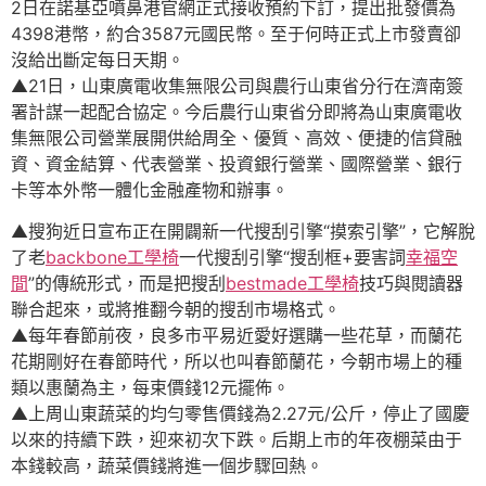
2日在諾基亞噴鼻港官網正式接收預約下訂，提出批發價為
4398港幣，約合3587元國民幣。至于何時正式上市發賣卻
沒給出斷定每日天期。
▲21日，山東廣電收集無限公司與農行山東省分行在濟南簽
署計謀一起配合協定。今后農行山東省分即將為山東廣電收
集無限公司營業展開供給周全、優質、高效、便捷的信貸融
資、資金結算、代表營業、投資銀行營業、國際營業、銀行
卡等本外幣一體化金融產物和辦事。
▲搜狗近日宣布正在開闢新一代搜刮引擎“摸索引擎”，它解脫
了老
backbone工學椅
一代搜刮引擎“搜刮框+要害詞
幸福空
間
”的傳統形式，而是把搜刮
bestmade工學椅
技巧與閱讀器
聯合起來，或將推翻今朝的搜刮市場格式。
▲每年春節前夜，良多市平易近愛好選購一些花草，而蘭花
花期剛好在春節時代，所以也叫春節蘭花，今朝市場上的種
類以惠蘭為主，每束價錢12元擺佈。
▲上周山東蔬菜的均勻零售價錢為2.27元/公斤，停止了國慶
以來的持續下跌，迎來初次下跌。后期上市的年夜棚菜由于
本錢較高，蔬菜價錢將進一個步驟回熱。