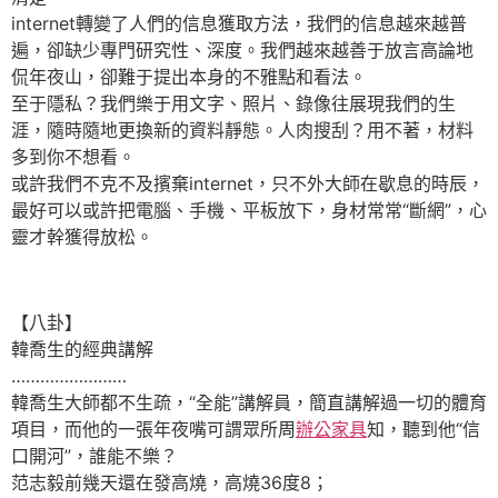
internet轉變了人們的信息獲取方法，我們的信息越來越普
遍，卻缺少專門研究性、深度。我們越來越善于放言高論地
侃年夜山，卻難于提出本身的不雅點和看法。
至于隱私？我們樂于用文字、照片、錄像往展現我們的生
涯，隨時隨地更換新的資料靜態。人肉搜刮？用不著，材料
多到你不想看。
或許我們不克不及擯棄internet，只不外大師在歇息的時辰，
最好可以或許把電腦、手機、平板放下，身材常常“斷網”，心
靈才幹獲得放松。
【八卦】
韓喬生的經典講解
……………………
韓喬生大師都不生疏，“全能”講解員，簡直講解過一切的體育
項目，而他的一張年夜嘴可謂眾所周
辦公家具
知，聽到他“信
口開河”，誰能不樂？
范志毅前幾天還在發高燒，高燒36度8；