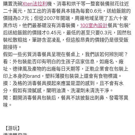
購置洗碗
Xten法拉利
機、消毒和烘干等一整套裝備就花往近
二十萬元，加工出的消毒餐具本錢為每套0.6元，送給飯館的
價錢為0.7元；但從2007年開端，周邊地域呈現了五六十家
黑作坊，他們最基礎沒有消毒裝備，
100室內設計
餐具“包裝”
后送給飯館的價錢才0.45元，最低的甚至只要0.3元，固然包
裝松散粗拙，筆跡含混凌亂，但這般昂貴的價錢仍是很受飯
館接待。
假如一些劣質消毒餐具呈現在餐桌上，我們該若何辨別呢？
看：外包裝能否印有明白的生孩子店家信息，如廠名、廠
址、德律風及產物的出廠每日天期等，正軌企業會在包裝上
印上本身的brand，塑料薄膜包裝袋上還會有食物標識。
摸：及格的消毒餐具摸起來應當是澀的感到，且不會有水
分，假如有滑膩感，闡明油漬、洗濯劑未清洗干凈。
聞：翻開消毒餐具包裝后，餐具不該披髮出刺鼻、發霉等異
味。
【游玩】