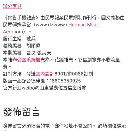
辦公家具
《齊魯手機雜志》由民眾報業民眾網制作刊行，圖文義務由
民眾傳媒承當（www.dzwww.c
Herman Miller
Aeron
om）。
履行主編：戴兵
義務編纂：胡順偉
本期編纂：曹戈 張其天
本雜
辦公室系統櫃
志為不花錢雜志，彩信瀏覽亦不收流量
費。
訂制方法：發送
室內設計
6901到10086訂制
版面一起配合德律風：18805350925
官方新浪weibo@山東變動位置信息博覽
發佈留言
發佈留言必須填寫的電子郵件地址不會公開。
必填欄位標示