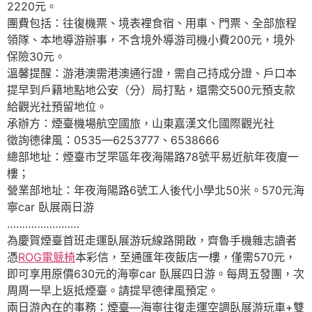
2220元。
團費包括：往復機票、境表裡食宿、用車、門票、全部旅程
領隊、本地導游辦事，不含境外導游司機小費200元，境外
保險30元。
溫馨提醒：游港澳需港澳通行證，需自己持成分證、戶口本
提早到戶籍地點地公安（分）局打點，還需交500元預支款
給觀光社預留地位。
承辦方：煙臺機場航空國旅，山東嘉漢文化國際觀光社
徵詢德律風：0535—6253777、6538666
總部地址：煙臺市芝罘區年夜海陽路78號平易近航年夜廈一
樓；
營業部地址：年夜海陽路6號工人後代小學北50米。570元海
寧car 臥展兩日游
……………………
為慶賀煙臺首班走運臥展游玩線路開啟，齊魯手機雜志讀者
憑
ROG電競椅
本彩信，至通匯年夜飯店一樓，僅需570元，
即可享用原價630元的海寧car 臥展四日游。每周五發團，次
周周一早上返抵煙臺。請提早德律風預定。
兩日游內在的事務：煙臺—海寧往復走運空調臥展游玩車+雙