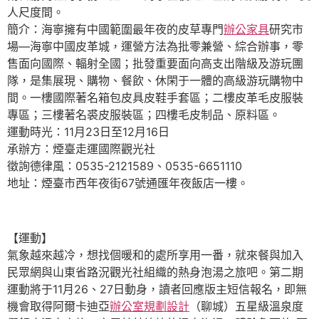
人尺度間。
簡介：海寧擁有中國範圍最年夜的皮草專門
辦公家具
研究市
場—海寧中國皮革城，運營方法為批零兼營、綜合辦事，零
售面向國際、輻射全國；批發重要面向高支出階級及游玩團
隊，是集展現、購物、餐飲、休閑于一體的高級游玩購物中
間。一樓國際著名箱包皮具皮鞋手套區；二樓皮革毛皮服裝
專區；三樓著名裘皮服裝區；四樓毛皮制品、原料區。
運動時光：11月23日至12月16日
承辦方：煙臺走運國際觀光社
徵詢德律風：0535-2121589、0535-6651110
地址：煙臺市西年夜街67號通匯年夜飯店一樓。
【運動】
氣象越來越冷，想找個暖和的處所享用一番，就來餐與加入
民眾網與山東省路況觀光社組織的熱身泡湯之旅吧。第二期
運動將于11月26、27日動身，讀者回應版主短信報名，即無
機會取得阿爾卡迪亞
辦公室規劃設計
（聊城）五星級溫泉度