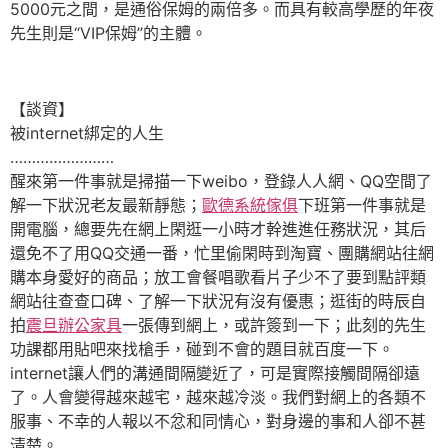
5000元之間，是通俗保姆的兩倍多。而具有較高學歷的年夜
先生則是“VIP保姆”的主體。
【談資】
被internet綁定的人生
……………………
醒來第一件事就是掃描一下weibo，登錄人人網、QQ空間了
解一下狀況老友最新靜態；
歐德系統傢俱
下班第一件事就是
開電腦，總要先在網上閑逛一小時才幹進進任務狀況，其后
還免不了用QQ交通一番，忙里偷閑時到淘寶、團購網站往網
購本身愛好的商品；放工會餐唱歌看片子少不了要到點評類
網站往查查口碑、了解一下狀況有沒有優惠；逛街的時辰自
拍
震旦辦公家具
一張傳到網上，或許簽到一下；此刻的先生
功課都用貼吧來找槍手，碰到不會的題目就百度一下。
internet讓人們的溝通間隔變近了，可是實際接觸間隔卻遠
了。人會變得越來越宅，越來越冷淡。我們對網上的各類不
服事、不幸的人報以不忿和同情心，對身邊的事和人卻不甚
清楚。