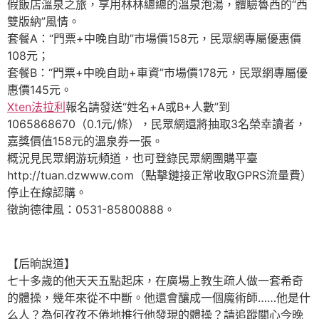
假飯店溫泉之旅，享用林林總總的溫泉泡湯，體驗魯西的“西
雙版納”風情。
套餐A：“門票+中晚自助”市場價158元，民眾網專屬優惠價
108元；
套餐B：“門票+中晚自助+車資”市場價178元，民眾網專屬優
惠價145元。
Xten法拉利
報名請發送“姓名+A或B+人數”到
1065868670（0.1元/條），民眾網還將抽取3名榮幸讀者，
嘉獎價值158元的溫泉券一張。
概況見民眾網游玩頻道，也可登錄民眾網團購平臺
http://tuan.dzwww.com（點擊鏈接正常收取GPRS流量費）
停止在線認購。
徵詢德律風：0531-85800888。
【后晌說道】
七十多歲的他天天五點起床，在廣場上教生疏人做一套希奇
的體操，幾年來從不中斷。他還會釀成一個魔術師……他是什
么人？為何孜孜不倦地推行他發現的體操？請追蹤關心今晚