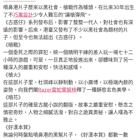
噴鼻港片子歷來以黑社會、槍戰作為噱頭，在比來30年出生
了不
巧寓設計
少令人難忘的“讓槍彈飛”。
《古惑仔》系列發布后，影響了整整一代人，對社會也有深
遠的影響。后來，港臺又發布了不少以黑社會為題材的片
子，但至今也無法超出《古惑仔》。
《暗戰》
一個垂死之際的罪犯，統一個精明干練的差人玩一場七十二
小時的游戲，可是，一旦真正地投進出來，卻體味到了另一
種深入的嚴重和安慰，快活和感嘆。
《槍火》
在這部片子里，杜琪峰以靜制動，以小廣博，以極端內斂的
姿勢，向我們闡
Razer雷蛇電競椅
釋了一種靜態玄色美學。
《暗花》
這部片子的確是古龍小說的翻版，故事之嚴重安慰，懸念之
慎密奇妙，人物之細膩活潑，對白之詭異奧秘，讓人嘆為不
雅止。
《好漢本質》
無論何時盤點噴鼻港的黑幫片子，《好漢本質》都數一數