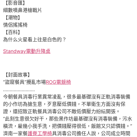
【影音匯】
細數噴鼻港槍戰片
【潮物】
情侶搖搖椅
【百科】
為什么火星看上往是白色的？
Standway電動升降桌
【封面故事】
“盜窟餐具”攪亂市場
ROG電競椅
……………………
今朝餐具消毒行業異常凌亂，很多最基礎沒有正軌消毒裝備
的小作坊為搶生意，歹意壓低價錢，不單衛生方面沒有保
證，還招致正軌餐具消毒公司不敵低價壓力紛紜開張。
“此刻生意很欠好干，那些黑作坊最基礎沒有消毒裝備，污水
橫流，雇幾小我手洗，把價錢壓得很低，飯館又只認價錢。”
濟南一家餐
護脊工學椅
具消毒公司擔任人說，公司成立時間