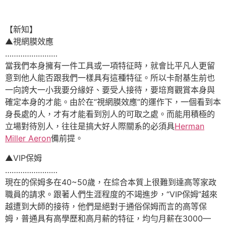
【新知】
▲視網膜效應
……………………
當我們本身擁有一件工具或一項特征時，就會比平凡人更留
意到他人能否跟我們一樣具有這種特征。所以卡耐基生前也
一向誇大一小我要分緣好、要受人接待，要培育觀賞本身與
確定本身的才能。由於在“視網膜效應”的運作下，一個看到本
身長處的人，才有才能看到別人的可取之處。而能用積極的
立場對待別人，往往是搞大好人際關系的必須具
Herman
Miller Aeron
備前提。
▲VIP保姆
……………………
現在的保姆多在40~50歲，在綜合本質上很難到達高等家政
職員的請求。跟著人們生涯程度的不竭進步，“VIP保姆”越來
越遭到大師的接待，他們是絕對于通俗保姆而言的高等保
姆，普通具有高學歷和高月薪的特征，均勻月薪在3000—