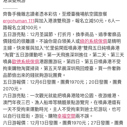
港澳雙飛游
…………
齊魯手機雜志讀者憑本彩信，至煙臺機場航空國旅餐
ergohuman 111
與加入港澳雙飛游，報名立減50元，6人一
路報名立減100元。
五日游亮點：12月圣誕節、打折月，換季商品、過季奢靡品
價錢低的很離譜，不論你是白領美人或
綠的系統傢俱
是精明
主婦，快來餐與加入“忙里偷閑逛噴鼻港”雙飛五日純噴鼻港
“淘寶”五日游運動吧。第一天飛進深圳進住，第二天、第三天
噴鼻
歐德系統傢俱
港跟團游玩，第四日、第五日噴鼻港不受
拘束購物淘寶掃貨，第五天早晨深圳飛回煙臺，買一件奢飾
品節儉出來的錢就夠游玩團費。
五日游報價：12月6日發團，團費1970元；20日發團，團費
2070元。
六日游亮點：一次觀光就能把噴鼻港陸地公園、夜游維港、
澳門年夜三巴、漁人船埠等精髓景點游覽完，在噴鼻港還有
一天不受拘束運動時光，主人不受拘束到迪士尼游玩，也可
以自行往逛街，游玩、購物
幸福空間
兩不誤。
六日游報價：12月13日發團，團費1970元；27日發團，團費