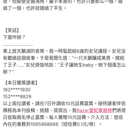
夜，但縱使走遍海角，屬于本身的，也許只要那么一個，錯
過了一個，也許就錯過了平生。
【笑話】
下蛋咋辦？
……………………
車上放天鵝湖的音樂，我一時髦起給6歲的女兒講授。女兒沒
有聽過這個故事，于是我簡化道：“一只天鵝釀成美男，嫁給
了王子……”女兒煩惱地說：“王子讓她生baby，她下個蛋怎么
辦？”
【本日獲獎讀者】
182****1930
152****8829
以上兩位讀者，請在7日外調收10元話費嘉獎。接待讀者伴侶
積極為本刊投稿、挑錯、提提出，我
Razer雷蛇電競椅
們將逐
日拔取兩名停止嘉獎，每人獲贈10元話費。介入方法：發送
內在的事務到1065868666（短信費0.1元/條）。