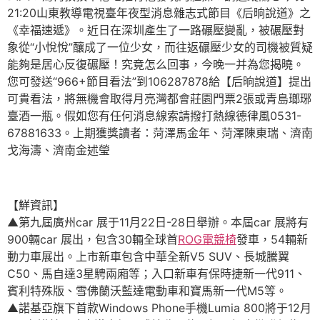
21:20山東教導電視臺年夜型消息雜志式節目《后晌說道》之
《幸福速遞》。近日在深圳產生了一路碾壓變亂，被碾壓對
象從“小悅悅”釀成了一位少女，而往返碾壓少女的司機被質疑
能夠是居心反復碾壓！究竟怎么回事，今晚一并為您揭曉。
您可發送“966+節目看法”到106287878給【后晌說道】提出
可貴看法，將無機會取得月亮灣都會莊園門票2張或青島瑯琊
臺酒一瓶。假如您有任何消息線索請撥打熱線德律風0531-
67881633。上期獲獎讀者：菏澤馬金年、菏澤陳東瑞、濟南
戈海濤、濟南金述瑩
【鮮資訊】
▲第九屆廣州car 展于11月22日-28日舉辦。本屆car 展將有
900輛car 展出，包含30輛全球首
ROG電競椅
發車，54輛新
動力車展出。上市新車包含中華全新V5 SUV、長城騰翼
C50、馬自達3星騁兩廂等；入口新車有保時捷新一代911、
賓利特殊版、雪佛蘭沃藍達電動車和寶馬新一代M5等。
▲諾基亞旗下首款Windows Phone手機Lumia 800將于12月