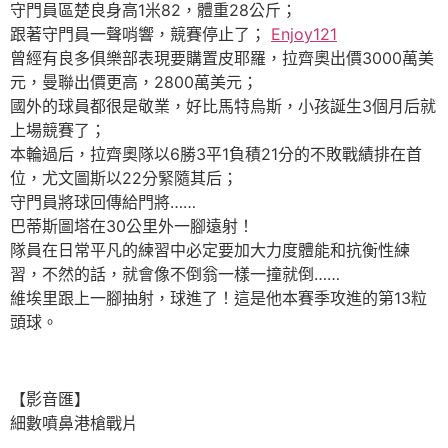
守門員區楚良身高1米82，體重28公斤；
跟著守門員一聲哨響，競賽停止了；
Enjoy121
曾經有良多俱樂部表現要購置皮耶羅，拉齊奧出價3000萬美
元，曼聯出價更高，2800萬美元；
國外的球員都很是敬業，好比馬特烏斯，小孩誕生3個月后就
上場競賽了；
本輪過后，拉齊奧隊以6勝3平1負積21分的不敗戰績排在首
位，尤文圖斯以22分緊隨其后；
守門員將球回傳給門將……
巴蒂斯圖塔在30公里外一腳遠射！
隊員在日常平凡的練習中必定要加大力度體能和抗衡性練
習，不然的話，就會像不倒翁一樣一撞就倒……
維埃里跟上一腳抽射，球進了！這是他本賽季攻進的第13粒
頭球。
【影音匯】
細數噴鼻港槍戰片
……………………