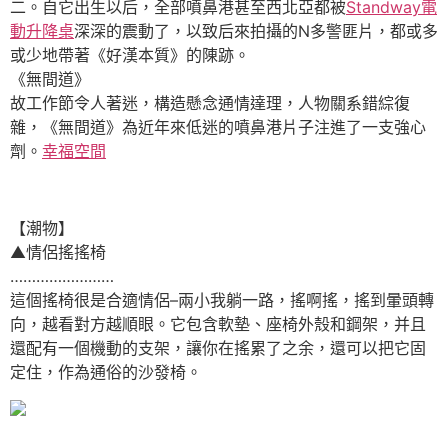
二。自它出生以后，全部噴鼻港甚至西北亞都被
Standway電
動升降桌
深深的震動了，以致后來拍攝的N多警匪片，都或多
或少地帶著《好漢本質》的陳跡。
《無間道》
故工作節令人著迷，構造懸念通情達理，人物關系錯綜復
雜，《無間道》為近年來低迷的噴鼻港片子注進了一支強心
劑。
幸福空間
【潮物】
▲情侶搖搖椅
……………………
這個搖椅很是合適情侶–兩小我躺一路，搖啊搖，搖到暈頭轉
向，越看對方越順眼。它包含軟墊、座椅外殼和鋼架，并且
還配有一個機動的支架，讓你在搖累了之余，還可以把它固
定住，作為通俗的沙發椅。