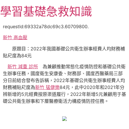
跳
學習基礎急救知識
至
主
要
requestId:69332a78dc69c3.60709800.
內
新竹 高血壓
容
原題目：2022年我國基礎公共衛生辦事經費人均財務補
貼尺度為84元
新竹 減重 診所
為兼顧推動常態化疫情防控和基礎公共衛
生辦事任務，國度衛生安康委、財務部、國度西醫藥局三部
分日前結合發布告訴稱，2022年基礎公共衛生辦事經費人均
財務補貼尺度為
新竹 猛健樂
84元，此中2020年和2021年分
辨新增的5元經費按原渠道履行，2022年新增5元兼顧用于基
礎公共衛生辦事和下層醫療衛活力構疫情防控任務。