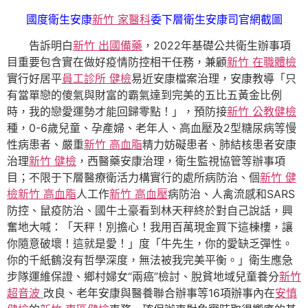
國度衛生安康
新竹 家醫科
委下層衛生安康司官網截圖
告訴明白
新竹 出國備藥
，2022年基礎公共衛生辦事項
目重要包含實在做好疫情防控相干任務，兼顧
新竹 在職體檢
實行好居平
員工診所 健檢
易近安康檔案治理，安康教導「只
有當單戀的傻氣與財富的霸氣達到完美的五比五黃金比例
時，我的戀愛運勢才能回歸零點！」，預防接
新竹 公教健檢
種，0-6歲兒童、孕產婦、老年人、高血壓及2型糖尿病等慢
性病患者、嚴重
新竹 高血脂
精力妨礙患者、肺結核患者安康
治理
新竹 健檢
，西醫藥安康治理，衛生監視協管等辦事項
目；不限于下層醫療衛活力構實行的處所病防治、個
新竹 健
檢
新竹 高血脂
人工作
新竹 高血壓
病防治、人禽流感和SARS
防控、鼠疫防治、國牛土豪看到林天秤終於對自己說話，興
奮地大喊：「天秤！別擔心！我用百萬現金買下這棟樓，讓
你隨意破壞！這就是愛！」度「牛先生，你的愛缺乏彈性。
你的千紙鶴沒有哲學深度，無法被我完美平衡。」衛生應急
步隊運維保證、鄉村婦女“兩癌”檢討、脫貧地域兒童養分
新竹
超音波
改良、老年安康與醫養聯合辦事等16項辦事內在
安慎