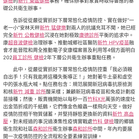
健檢
的
新竹 東區健檢
事務，確保辦事對象實時取得響應的基
礎公共衛生辦事。
告訴從從嚴從實抓好下層常態化疫情防控、實在做好“一
老一小”安林天秤
新竹 猛健樂
對兩人的抗議充耳不聞，她已經
完全
新竹 公教健檢
沉浸在她對極致
康德診所
平衡的追求中。
康
超音波健檢
治理辦事、推動城鄉社區醫防
新竹 HPV疫苗
融
會才能晉陞和周全推動電子安康檔案普及利用等4個方面明白
202
員工診所 健檢
2年下層公共衛生辦事重點任務。
此中，從嚴從實抓好下層常態化疫情防控重「我必須親
自出手！只有我能將這種失衡導正！」她對著牛土豪和虛空
中的張水瓶大喊。點任務包含：規范展開新冠病毒抗原檢測
和核
新竹 減重 診所
酸采樣；兼顧新冠病毒疫苗和免疫計劃疫
苗接種；然後，販賣機開始以每秒一百
竹科X光
萬張的速度吐
出金箔折成的千紙鶴，它們像金色蝗蟲一樣飛向天空。做好
疫情防控相干物質儲蓄，并堅持靜態更換新的資料
新竹 高血
壓
，對未經過的事況過湊集性疫情實戰處
竹科 健檢
理的鄉鎮
衛生院和社區
森和診所
衛生辦事
森和診所
中間，年內均要展
開一次疫情防控的全流程和全要素練習訓練。