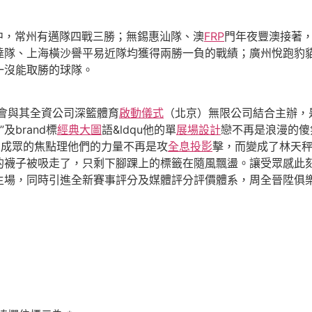
中，常州有邁隊四戰三勝；無錫惠汕隊、澳
FRP
門年夜豐澳接著
達隊、上海橫沙譽平易近隊均獲得兩勝一負的戰績；廣州悅跑豹
一沒能取勝的球隊。
會與其全資公司深籃體育
啟動儀式
（北京）無限公司結合主辦，
”及brand標
經典大圖
語&ldqu他的單
展場設計
戀不再是浪漫的傻
三人成眾的焦點理他們的力量不再是攻
全息投影
擊，而變成了林天秤
的襪子被吸走了，只剩下腳踝上的標籤在隨風飄盪。讓受眾感此
主場，同時引進全新賽事評分及媒體評分評價體系，周全晉陞俱