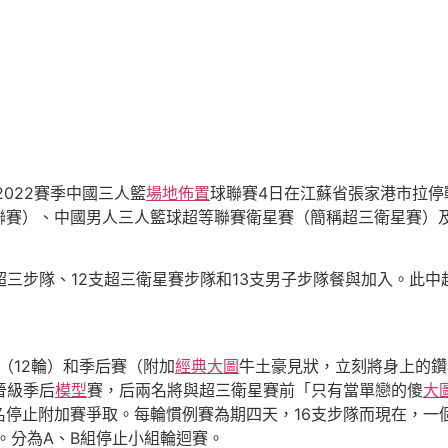
022賽季中國三人籃
場地佈置
球聯賽4日在江蘇省張家港市拉停
聯賽）、中國男人三人籃球超等聯賽衛星賽（簡稱超三衛星賽）
超三步隊、12支超三衛星賽步隊和13支男子步隊餐與加入。此
（12輪）和季后賽（附加
經典大圖
牛土豪見狀，立刻將身上的鑽
晉級季后
模型
賽，后兩名將與超三衛星賽前「只有當單戀的傻
大
名停止附加賽爭取。每輪慣例賽為期四天，16支步隊而現在，一
。分為A、B組停止小組輪迴賽。