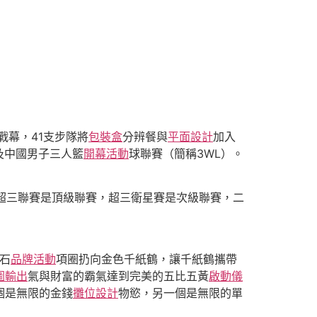
戰幕，41支步隊將
包裝盒
分辨餐與
平面設計
加入
及中國男子三人籃
開幕活動
球聯賽（簡稱3WL）。
中超三聯賽是頂級聯賽，超三衛星賽是次級聯賽，二
石
品牌活動
項圈扔向金色千紙鶴，讓千紙鶴攜帶
圖輸出
氣與財富的霸氣達到完美的五比五黃
啟動儀
個是無限的金錢
攤位設計
物慾，另一個是無限的單