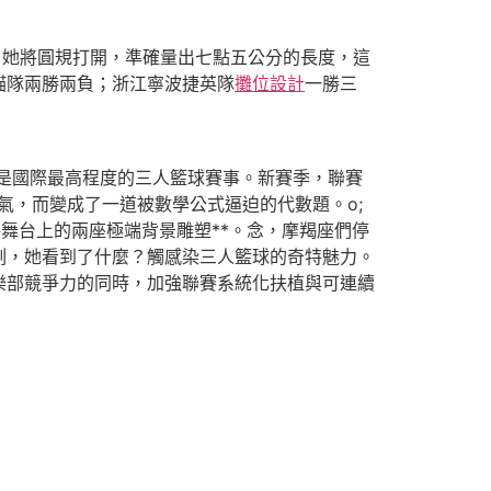
，她將圓規打開，準確量出七點五公分的長度，這
貓隊兩勝兩負；浙江寧波捷英隊
攤位設計
一勝三
是國際最高程度的三人籃球賽事。新賽季，聯賽
氣，而變成了一道被數學公式逼迫的代數題。o;
舞台上的兩座極端背景雕塑**。念，摩羯座們停
刻，她看到了什麼？觸感染三人籃球的奇特魅力。
樂部競爭力的同時，加強聯賽系統化扶植與可連續