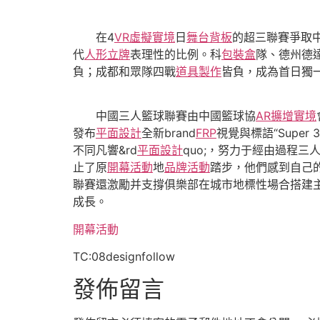
在4
VR虛擬實境
日
舞台背板
的超三聯賽爭取
代
人形立牌
表理性的比例。科
包裝盒
隊、德州德
負；成都和眾隊四戰
道具製作
皆負，成為首日獨
中國三人籃球聯賽由中國籃球協
AR擴增實境
發布
平面設計
全新brand
FRP
視覺與標語“Super 3
不同凡響&rd
平面設計
quo;，努力于經由過程
止了原
開幕活動
地
品牌活動
踏步，他們感到自己
聯賽還激勵并支撐俱樂部在城市地標性場合搭建
成長。
開幕活動
TC:08designfollow
發佈留言