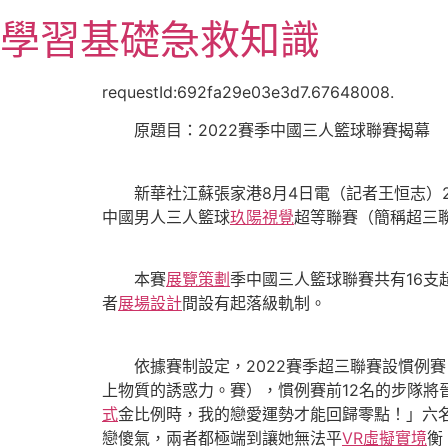
跳
學習基礎急救知識
至
主
要
requestId:692fa29e03e3d7.67648008.
內
原題目：2022賽季中國三人籃球聯賽揭幕
容
新華社江蘇張家港8月4日電（記者王恒志）2
中國男人三人籃球
玖陽視覺
超等聯賽（簡稱超三
本賽
展覽策劃
季中國三人籃球聯賽共有16支
者
展場設計
間設有起落級軌制。
依據賽制設定，2022賽季超三聯賽設慣例賽
上物質的誘惑力。賽），慣例賽前12名的步隊將
式
金比例時，我的戀愛運勢才能回歸零點！」六
戀傻氣，兩者都極端到讓她無法平
VR虛擬實境
衡