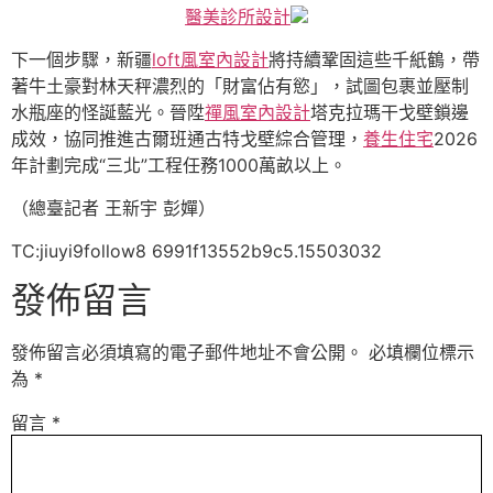
醫美診所設計
下一個步驟，新疆
loft風室內設計
將持續鞏固這些千紙鶴，帶
著牛土豪對林天秤濃烈的「財富佔有慾」，試圖包裹並壓制
水瓶座的怪誕藍光。晉陞
禪風室內設計
塔克拉瑪干戈壁鎖邊
成效，協同推進古爾班通古特戈壁綜合管理，
養生住宅
2026
年計劃完成“三北”工程任務1000萬畝以上。
（總臺記者 王新宇 彭嬋）
TC:jiuyi9follow8 6991f13552b9c5.15503032
發佈留言
發佈留言必須填寫的電子郵件地址不會公開。
必填欄位標示
為
*
留言
*