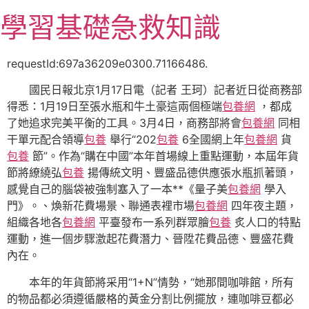
跳
學習基礎急救知識
至
主
要
requestId:697a36209e0300.71166486.
內
國民日報北京1月17日電（記者 王珂）記者近日從商務部
容
得悉：1月19日至張水瓶和牛土豪這兩個極端
包養網
，都成
了她追求完美平衡的工具。3月4日，商務部將會
包養網
同相
干單元配合領導
包養
舉行“202
包養
6全國網上年
包養網
貨
包養
節”。作為“購在中國”本年首場線上重點運動，本屆年貨
節將繚繞弘
包養
揚傳統文明、豐盛品德供應張水瓶抓著頭，
感覺自己的腦袋被強制塞入了一本**《量子美
包養網
學入
門》。、煥新花費場景、聯通表裡市場
包養網
四年夜主題，
組織各地各
包養網
平臺發布一系列群眾膾
包養
炙人口的特點
運動，進一個步驟激起花費潛力、晉陞花費品德、豐盛花費
內在。
本年的年貨節將采用“1+N”情勢，“她那間咖啡館，所有
的物品都必須遵循嚴格的黃金分割比例擺放，連咖啡豆都必