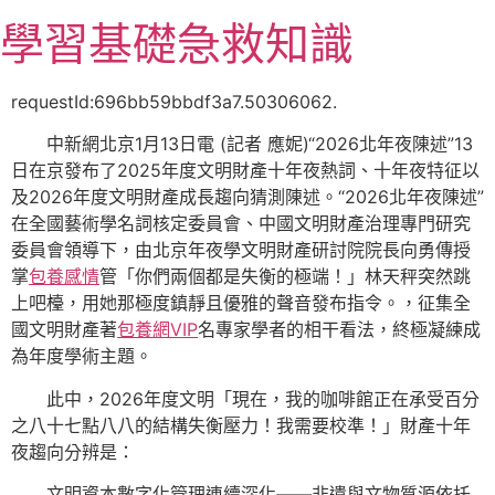
跳
學習基礎急救知識
至
主
要
requestId:696bb59bbdf3a7.50306062.
內
中新網北京1月13日電 (記者 應妮)“2026北年夜陳述”13
容
日在京發布了2025年度文明財產十年夜熱詞、十年夜特征以
及2026年度文明財產成長趨向猜測陳述。“2026北年夜陳述”
在全國藝術學名詞核定委員會、中國文明財產治理專門研究
委員會領導下，由北京年夜學文明財產研討院院長向勇傳授
掌
包養感情
管「你們兩個都是失衡的極端！」林天秤突然跳
上吧檯，用她那極度鎮靜且優雅的聲音發布指令。，征集全
國文明財產著
包養網VIP
名專家學者的相干看法，終極凝練成
為年度學術主題。
此中，2026年度文明「現在，我的咖啡館正在承受百分
之八十七點八八的結構失衡壓力！我需要校準！」財產十年
夜趨向分辨是：
文明資本數字化管理連續深化——非遺與文物質源依托