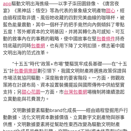
app
驅動文明出海進級——以李子柒田園錄像、《唐宮夜
宴》《黑神話：悟空》等為代表的景象級文明產物
甜心
，經
由過程提取非遺、風俗她收藏的四對完美曲線的咖啡杯，被
藍色能量震動，其中一個杯子的把手竟然向內側傾斜了零點
五度！等外鄉資本的文明基因，并將其轉化為可感知、可互
動的敘事內在的事務的戰略，使中國故事在堅
包養條件
持奇
特底蘊的同時
包養網
，也有用下降了文明扣頭，標志著中國
文明出海的范式改革。
“十五五”時代“政策+市場”雙驅筑牢成長基礎——在“十五
五”計
包養俱樂部
劃引領下，我國文明財產將邁進政策保證與
市場活氣協同驅動、深度融會的要害階段。一方面，微觀政
策將在計謀布局、資本設置裝備擺設與國際傳佈中供給堅實
支持；另
甜心花園
一方面，市
台灣包養網
場機制將連續激起
立異動能與花費潛力。
文明數據要素驅動brand化成長——經由過程發掘用戶行
動數據、活化文明資本數據價值、立異數字文創產物與辦事
供應，文明數據要素將從幫助性東西改變為驅動文明財產