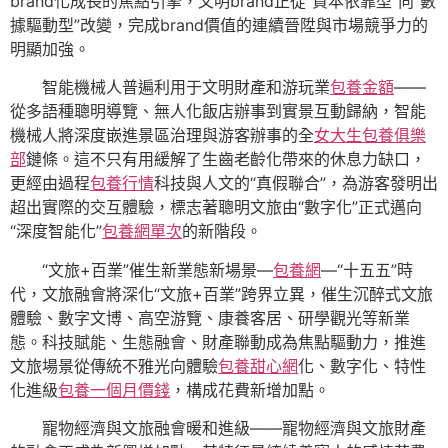
brand化成長的焦點引擎，文明brand正從“資本依靠型”向“數
據驅動型”改變，完成brand價值的連續晉陞與市場競爭力的
明顯加強。
智能機械人普遍利用于文明財產和游玩業
包養金額
——
從多語種聰明導覽、無人化飯店辦事到實景互動歸納，智能
機械人將深度嵌進景區治理與游客辦事的全
女大生包養俱樂
部
鏈條。這不只有用緩解了生齒老齡化帶來的休息力缺口，
更經由過程
包養行情
科技與人文的“真假聯合”，為游客發明出
超出實際的交互體驗，標志著聰明文旅由“數字化”正式邁向
“深度智能化”
包養網單次
的新階段。
“文旅+百業”催生新業態新場景—
包養網
—“十五五”時
代，文旅融會將深化“文旅+百業”跨界立異，催生沉醉式文旅
體驗、數字文博、高空游覽、康養客居、研學觀光等新業
態。科技賦能、生態融會、財產聯動成為焦點驅動力，推進
文旅場景從傳統不雅光向體驗
包養甜心網
化、數字化、特性
化進級
包養一個月價錢
，構成花費新增加點。
寵物經濟與文旅融會暖和進級——寵物經濟與文旅財產