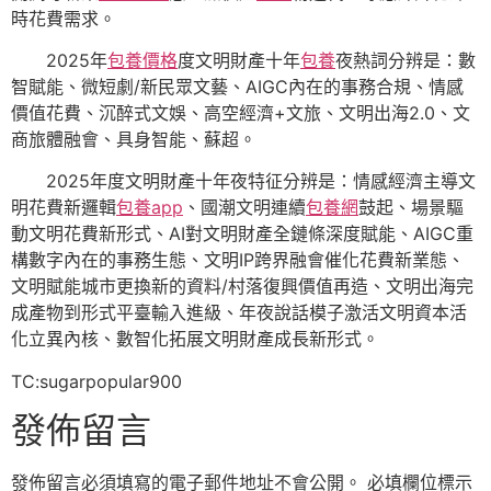
時花費需求。
2025年
包養價格
度文明財產十年
包養
夜熱詞分辨是：數
智賦能、微短劇/新民眾文藝、AIGC內在的事務合規、情感
價值花費、沉醉式文娛、高空經濟+文旅、文明出海2.0、文
商旅體融會、具身智能、蘇超。
2025年度文明財產十年夜特征分辨是：情感經濟主導文
明花費新邏輯
包養app
、國潮文明連續
包養網
鼓起、場景驅
動文明花費新形式、AI對文明財產全鏈條深度賦能、AIGC重
構數字內在的事務生態、文明IP跨界融會催化花費新業態、
文明賦能城市更換新的資料/村落復興價值再造、文明出海完
成產物到形式平臺輸入進級、年夜說話模子激活文明資本活
化立異內核、數智化拓展文明財產成長新形式。
TC:sugarpopular900
發佈留言
發佈留言必須填寫的電子郵件地址不會公開。
必填欄位標示