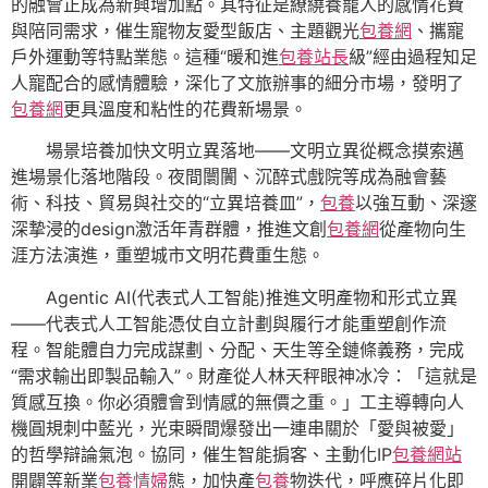
的融會正成為新興增加點。其特征是繚繞養寵人的感情花費
與陪同需求，催生寵物友愛型飯店、主題觀光
包養網
、攜寵
戶外運動等特點業態。這種“暖和進
包養站長
級”經由過程知足
人寵配合的感情體驗，深化了文旅辦事的細分市場，發明了
包養網
更具溫度和粘性的花費新場景。
場景培養加快文明立異落地——文明立異從概念摸索邁
進場景化落地階段。夜間闤闠、沉醉式戲院等成為融會藝
術、科技、貿易與社交的“立異培養皿”，
包養
以強互動、深邃
深摯浸的design激活年青群體，推進文創
包養網
從產物向生
涯方法演進，重塑城市文明花費重生態。
Agentic AI(代表式人工智能)推進文明產物和形式立異
——代表式人工智能憑仗自立計劃與履行才能重塑創作流
程。智能體自力完成謀劃、分配、天生等全鏈條義務，完成
“需求輸出即製品輸入”。財產從人林天秤眼神冰冷：「這就是
質感互換。你必須體會到情感的無價之重。」工主導轉向人
機圓規刺中藍光，光束瞬間爆發出一連串關於「愛與被愛」
的哲學辯論氣泡。協同，催生智能掮客、主動化IP
包養網站
開闢等新業
包養情婦
態，加快產
包養
物迭代，呼應碎片化即