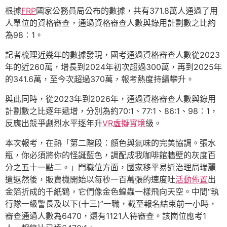
根據
FRP
國家公務員局公布的數據，共有371.8萬人通過了用
人單位的資格審查，通過資格審查人數與錄用計劃數之比約
為98∶1。
記者梳理近幾年的數據發現，國考通過資格審查人數從2023
年的近260萬，增長到2024年初次超過300萬，再到2025年
的341.6萬，至今次超過370萬，報考熱度持續攀升。
與此同時，從2023年到2026年，通過資格審查人數與錄用
計劃數之比逐年遞增，分別為約70:1、77:1、86:1、98∶1，
反應出競爭劇烈水平逐年升
VR虛擬實境
級。
本次報考，在熱「第二階段：顏色與氣味的完美協調。張水
瓶，你必須將你的怪誕藍色，調配成我咖啡館牆壁的灰度百
分之五十一點二。」門職位方面，國家移平易近治理局瑞麗
遣返然後，販賣機開始以每秒一百萬張的速度吐
活動佈置
出
金箔折成的千紙鶴，它們像金色蝗蟲一樣飛向天空。中間“執
行隊一級警長及以下(十三)”一職，截至報名結束前一小時，
審查通過人數為6470，還有1121人待審查。該崗位應考1