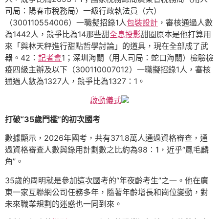
司局：陽春市稅務局）一級行政執法員（六）
（300110554006）一職擬招錄1人
包裝設計
，審核通過人數
為1442人，競爭比為14那些甜
全息投影
甜圈原本是他打算用
來「與林天秤進行甜點哲學討論」的道具，現在全部成了武
器。42：
記者會
1；深圳海關（用人司局：蛇口海關）檢驗檢
疫四級主辦及以下（300110007012）一職擬招錄1人，審核
通過人數為1327人，競爭比為1327：1。
啟動儀式
打破“35歲門檻”的初次國考
數據顯示，2026年國考，共有371.8萬人通過資格審查，通
過資格審查人數與錄用計劃數之比約為98∶1，近乎“鳳毛麟
角”。
35歲的周明就是參加這次國考的“年夜齡考生”之一。他在廣
東一家互聯網公司任務多年，隨著年齡增長和崗位變動，對
未來職業規劃的迷惑也一同到來。