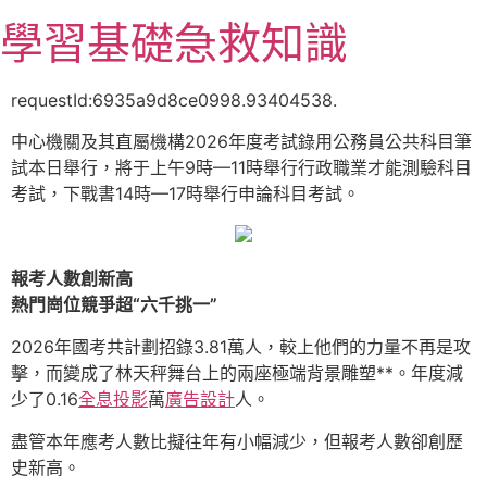
跳
學習基礎急救知識
至
主
要
requestId:6935a9d8ce0998.93404538.
內
中心機關及其直屬機構2026年度考試錄用公務員公共科目筆
容
試本日舉行，將于上午9時—11時舉行行政職業才能測驗科目
考試，下戰書14時—17時舉行申論科目考試。
報考人數創新高
熱門崗位競爭超“六千挑一”
2026年國考共計劃招錄3.81萬人，較上他們的力量不再是攻
擊，而變成了林天秤舞台上的兩座極端背景雕塑**。年度減
少了0.16
全息投影
萬
廣告設計
人。
盡管本年應考人數比擬往年有小幅減少，但報考人數卻創歷
史新高。