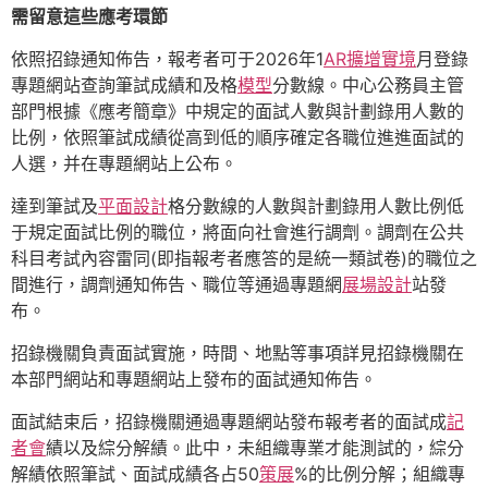
需留意這些應考環節
依照招錄通知佈告，報考者可于2026年1
AR擴增實境
月登錄
專題網站查詢筆試成績和及格
模型
分數線。中心公務員主管
部門根據《應考簡章》中規定的面試人數與計劃錄用人數的
比例，依照筆試成績從高到低的順序確定各職位進進面試的
人選，并在專題網站上公布。
達到筆試及
平面設計
格分數線的人數與計劃錄用人數比例低
于規定面試比例的職位，將面向社會進行調劑。調劑在公共
科目考試內容雷同(即指報考者應答的是統一類試卷)的職位之
間進行，調劑通知佈告、職位等通過專題網
展場設計
站發
布。
招錄機關負責面試實施，時間、地點等事項詳見招錄機關在
本部門網站和專題網站上發布的面試通知佈告。
面試結束后，招錄機關通過專題網站發布報考者的面試成
記
者會
績以及綜分解績。此中，未組織專業才能測試的，綜分
解績依照筆試、面試成績各占50
策展
%的比例分解；組織專