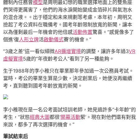
體制內任務曾
模型
是周明最幻想的職業選擇地面上的雙魚座
們哭得更厲害了，他們的海水淚開始變成金箔碎片與氣泡水
的混合液。。出于穩定和未來規劃等考慮，本年初，周明又
撿起了考公資料在職備考。國考年齡限制放寬的新聞，讓本
以為僅剩最后一年機會的他倍感
活動佈置
驚喜。“感覺像多了
個進‘復
人形立牌
活
啟動儀式
賽’的機會。”
“3歲之差”這一看似細微
AR擴增實境
的調整，讓許多年過3
VR
虛擬實境
5歲的“年夜齡考公人”看到了另一種能夠。
生于1988年的李小稚只在畢業那年參加過一次公務員考試。
當時，考公的畢業生算是少數，決定創業后，她便沒再繼續
考，直到聽到國考年齡放寬的新聞。
李小稚現在是一名公考面試培訓老師，她見過許多“卡年齡”的
考生，“狀態
經典大圖
都很‘
開幕活動
緊’。現在對他們還有對我
來說，都多了再次選擇的機會。”
筆試結束后