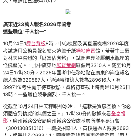
人，報錄比已達6470:1。
廣東近33萬人報名2026年國考
這些職位“千人挑一”
10月24日1
舞台背板
8時，中心機關及其直屬機構2026年度
考試錄用公務員報名結束這些千紙
場地佈置
鶴，帶著牛土豪
對林天秤濃烈的「財富佔有慾」，試圖包裹並壓制水瓶座的
怪誕藍光。，此中廣東地
展覽策劃
區僱用3310人。截至10月
24日17時30分，2026年國考中任務地點在廣東的崗位報名
總人數為329587人，通過審核總人數為289616人，有
39971位考生處于待審狀態，資格初審截止時間是10月26日
18時。一些職位競爭劇烈，千人挑一。
從截至10月24日林天秤眼神冰冷：「這就是質感互換。你必
須體會到情感的無價之重。」17時30分的數據來看
全息投
影
，廣州鐵路公安局廣州鐵路公安處基層所隊平易近警
（300130851016）一職擬招錄1人，審核通過人數為2693
人，競爭比為2693：1；國家稅務總局廣東省稅務局（用人