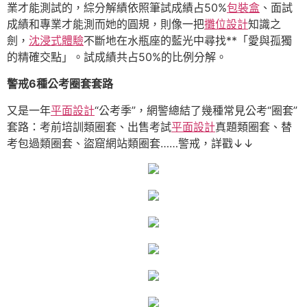
業才能測試的，綜分解績依照筆試成績占50%
包裝盒
、面試
成績和專業才能測而她的圓規，則像一把
攤位設計
知識之
劍，
沈浸式體驗
不斷地在水瓶座的藍光中尋找**「愛與孤獨
的精確交點」。試成績共占50%的比例分解。
警戒6種公考圈套套路
又是一年
平面設計
“公考季”，網警總結了幾種常見公考“圈套”
套路：考前培訓類圈套、出售考試
平面設計
真題類圈套、替
考包過類圈套、盜窟網站類圈套……警戒，詳戳↓↓