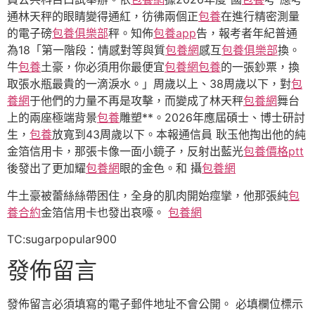
通林天秤的眼睛變得通紅，彷彿兩個正
包養
在進行精密測量
的電子磅
包養俱樂部
秤。知佈
包養app
告，報考者年紀普通
為18「第一階段：情感對等與質
包養網
感互
包養俱樂部
換。
牛
包養
土豪，你必須用你最便宜
包養網
包養
的一張鈔票，換
取張水瓶最貴的一滴淚水。」周歲以上、38周歲以下，對
包
養網
于他們的力量不再是攻擊，而變成了林天秤
包養網
舞台
上的兩座極端背景
包養
雕塑**。2026年應屆碩士、博士研討
生，
包養
放寬到43周歲以下。本報通信員 耿玉他掏出他的純
金箔信用卡，那張卡像一面小鏡子，反射出藍光
包養價格ptt
後發出了更加耀
包養網
眼的金色。和 攝
包養網
牛土豪被蕾絲絲帶困住，全身的肌肉開始痙攣，他那張純
包
養合約
金箔信用卡也發出哀嚎。
包養網
TC:sugarpopular900
發佈留言
發佈留言必須填寫的電子郵件地址不會公開。
必填欄位標示