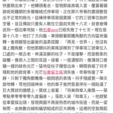
快要跳出來了。他轉頭看去，發現那座高聳入雲、覆蓋著鏽
跡斑斑鐵網的多層機械式停車塔，正在那片窄巷的盡頭散發
出不正常的綠光。這棟停車塔是個異類，它的三號車位始終
空著，並且傳說只要有人敢在它面前失敗十八次，就會被傳
送到一個泊車地獄。他
包養app
已經失敗了十七次。現在是
第十八次。他打了方向盤，車頭朝著銅獨角獸的方向猛地偏
轉。後視鏡發出最後的溫柔提醒：「再見，世界。」他沒有
撞上獨角獸，但他那顫抖的車尾卻擦到了停車塔三號車位入
口處的一根古老、佈滿苔蘚的柱子。不是撞擊，而是輕柔的
碰觸，像戀人之間的耳語。接著，一道濃郁的、像薄荷口香
糖一樣的綠色光芒。猛地從柱子爆發出來，瞬間吞噬了何手
殘和他的掀背車。光芒
包養留言板
消失後，窄巷恢復了平
靜，只剩下獨角獸雕像一臉困惑的表情。何手殘感覺一陣天
旋地轉，等他回過神來，他的車子竟然垂直停在一個貼滿了
巨大獎狀的牆壁上。獎狀上寫著：「完美倒車入庫獎——第
零點零零零零零九度偏差。」落款人是「倒車王」。他趕緊
從車窗探出頭，發現周圍不再是熟悉的城市街道，而是一望
無際、由無數白線和編號組成的巨大網格。這裡的空氣聞起