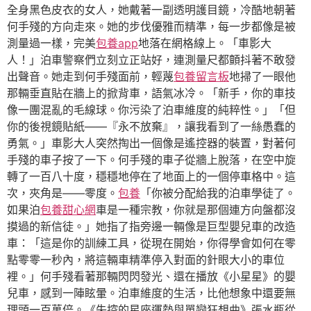
全身黑色皮衣的女人，她戴著一副透明護目鏡，冷酷地朝著
何手殘的方向走來。她的步伐優雅而精準，每一步都像是被
測量過一樣，完美
包養app
地落在網格線上。「車影大
人！」泊車警察們立刻立正站好，連測量尺都顫抖著不敢發
出聲音。她走到何手殘面前，輕蔑
包養留言板
地掃了一眼他
那輛垂直貼在牆上的掀背車，語氣冰冷。「新手，你的車技
像一團混亂的毛線球。你污染了泊車維度的純粹性。」「但
你的後視鏡貼紙——『永不放棄』，讓我看到了一絲愚蠢的
勇氣。」車影大人突然掏出一個像是遙控器的裝置，對著何
手殘的車子按了一下。何手殘的車子從牆上脫落，在空中旋
轉了一百八十度，穩穩地停在了地面上的一個停車格中。這
次，夾角是——零度。
包養
「你被分配給我的泊車學徒了。
如果泊
包養甜心網
車是一種宗教，你就是那個連方向盤都沒
摸過的新信徒。」她指了指旁邊一輛像是巨型嬰兒車的改造
車：「這是你的訓練工具，從現在開始，你得學會如何在零
點零零一秒內，將這輛車精準停入對面的針眼大小的車位
裡。」何手殘看著那輛閃閃發光、還在播放《小星星》的嬰
兒車，感到一陣眩暈。泊車維度的生活，比他想象中還要無
理頭一百萬倍。《失控的星座運勢與單戀狂想曲》張水瓶從