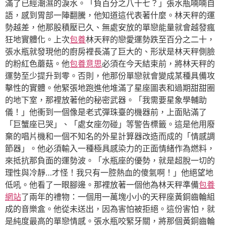
滿了已經潮濕的淚水。「負百分之八十七？」張水瓶喃喃自
語，感到胃部一陣翻騰，他知道這代表著什麼。林天秤的運
勢越差，他那股積壓已久、無處安放的單戀能量就會越發瘋
狂地實體化。上次
包養
林天秤的戀愛運勢跌至百分之二十，
張水瓶就發現他的廚房裡長滿了巨大的、形狀是林天秤側臉
的粉紅色蘑菇。他
包養意思
必須在今天結束前，將林天秤的
運勢至少提升到零。否則，他那份單戀就會變成某種具備攻
擊性的實體。他緊張地跑進他堆滿了星座圖表和過期甜甜圈
的地下室，那裡放著他的秘密武器。「我需要星象學輔助
儀！」他衝到一個像是老式彈珠臺的機器前，上面貼滿了
「巨蟹座已哭」、「處女座勿碰」等警告標籤。這是他用廢
棄的唱片機和一個不知名的外星計算器改造而成的「情感調
節器」。他必須輸入一種極具感染力的正面情緒作為燃料，
來抵抗那負面的運勢波。「水瓶座的優勢，就是超脫一切的
理性與冷靜…才怪！我只有一腔熱血的傻氣啊！」他絕望地
低吼。他看了一眼腳邊。那裡放著一個他為林天秤準備
包養
網站
了兩年的禮物：一個用一萬塊小小的天秤座黃銅齒輪組
成的音樂盒。他從未送出，因為害怕被拒絕。這份害怕，就
是純度最高的單戀情感。張水瓶咬緊牙關，將那個黃銅齒輪