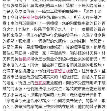
他那張覆蓋著七層舊報紙的單人床上驚醒，不是因為鬧鐘，
而是因為屋頂傳來了一陣震耳欲聾的廣播聲。「緊急！緊
急！今日星
長期包養
座運勢超級大修正！所有天秤座請注
意！由於月球剛剛打了一個噴嚏，您的戀愛機率從昨日的百
分之九十九點九，陡降至負百分之八十七！」廣播員的聲音
聽起來像是一個正在經歷中年危機的雙子座，充滿了戲劇性
的絕望。張水瓶，一個典型的水瓶座，立刻感到一陣恐慌，
這是他患有「星座預報壓力症候群」後的標準反應。他單戀
著住在隔壁棟、經營一家「平衡美學」咖啡館的林天秤。林
天秤完美
包養網
得像是從黃金分割線中走出來的藝術品。而
張水瓶的人生，則像一團被獅子座暴君隨意亂踢的毛線球，
充滿了混亂與錯位。他衝到
包養留言板
窗邊，往外看去。整
座城市已經因為這個突如其來的「超級修正」而陷入了荒謬
的混亂。街道上的
包養網
雙魚座們，開始不受控制地流下鹹
鹹的海水淚，他們無法停止地哭泣，導致城市低窪處已經形
成了小型潟湖。那些摩羯座的上班族，嚴格遵守著廣播中
「摩羯座今天適合原地踏步，否則將失去襪子」的指令。數
百名西裝筆挺的摩羯座正整齊地站在原地，他們的鞋子裡裝