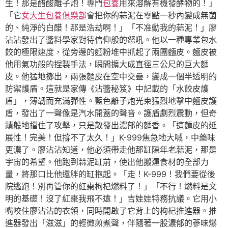
生！那是醋酸離子炮！專門
包養
用來溶解有機發酵物的！」
「它
女大生包養俱樂部
會把你的蒜泥在零點一秒內變成無菌
的、純淨的白醋！那是浩劫啊！」「不准動我的蒜泥！」廖
沾沾發出了醬料學家對待信仰般的怒吼。他以一種專業包水
餃的極限速度，從旁邊的麵粉堆中抓起了兩團麵皮。麵皮被
他用氣功般的捏製手法，瞬間擴大成直徑三公尺的巨大麵
皮。他猛地擲出，兩張麵皮在空中交疊，變成一個半透明的
防禦護盾。這就是家傳《沾醬秘笈》中記載的「水餃皮護
盾」，薄韌而充滿彈性。藍色離子炮光束猛烈地擊中麵皮護
盾，發出了一聲像是汽水開蓋的聲音。護盾劇烈震動，但奇
蹟般地擋住了攻擊，只是散發出濃郁的麵香。「這麵皮的延
展性！完美！但撐不了太久！」K-999焦急地大喊，中藥味
更濃了。廖沾沾知道，他必須帶走他那缸陳年老蒜泥，那是
宇宙的希望。他跑到蒜泥缸前，使出他搬運食材的全部力
量，將那口比他還胖的缸抱起。「走！K-999！我們要從後
院逃跑！別再管你的紅棗枸杞燃料了！」「不行！燃料是文
明的基礎！沒了紅棗我飛不遠！」吉娃娃特務抗議。它用小
嘴咬住廖沾沾的衣領，同時開啟了它背上的枸杞推進器。推
進器發出「滋滋」的輕微煎煮聲，伴隨著一股濃郁的蔘味爆