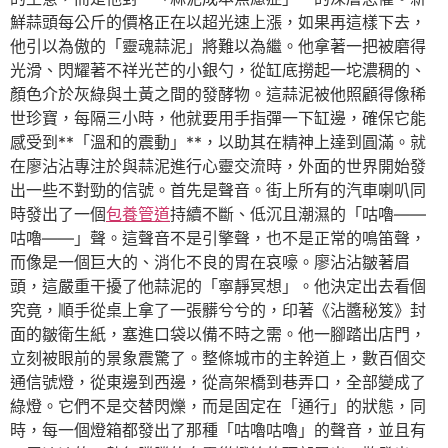
鮮蒜頭每公斤的價格正在以超光速上漲，如果再這樣下去，
他引以為傲的「靈魂蒜泥」將難以為繼。他拿著一把被磨得
光滑、閃耀著不祥光芒的小銀勺，從缸底撈起一坨濃稠的、
顏色介於灰綠與土黃之間的發酵物。這蒜泥被他照顧得像稀
世珍寶，每隔三小時，他就要用手指彈一下缸邊，確保它能
感受到**「溫和的震動」**，以助其在精神上達到圓滿。就
在廖沾沾專注於與蒜泥進行心靈交流時，外面的世界開始發
出一些不對勁的信號。首先是聲音。街上所有的汽車喇叭同
時發出了一個
包養管道
持續不斷、低沉且潮濕的「咕嚕——
咕嚕——」聲。這聲音不是引擎聲，也不是正常的鳴笛聲，
而像是一個巨大的、消化不良的胃在哀嚎。廖沾沾皺著眉
頭，這嚴重干擾了他蒜泥的「寧靜冥想」。他決定出去看個
究竟，順手從桌上拿了一張髒兮兮的，印著《沾醬秘笈》封
面的皺衛生紙，塞進口袋以備不時之需。他一腳踏出店門，
立刻被眼前的景象震驚了。整條城市的主幹道上，數百個交
通信號燈，從東邊到西邊，從高架橋到巷弄口，全部變成了
綠燈。它們不是交替閃爍，而是固定在「通行」的狀態，同
時，每一個燈箱都發出了那種「咕嚕咕嚕」的聲音，並且有