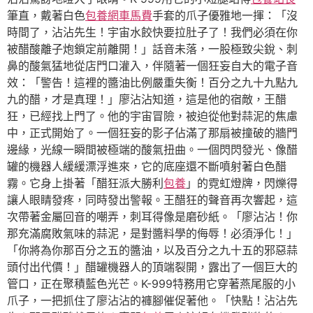
筆直，戴著白色
包養網車馬費
手套的爪子優雅地一揮：「沒
時間了，沾沾先生！宇宙水餃快要拉肚子了！我們必須在你
被醋酸離子炮鎖定前離開！」話音未落，一股極致尖銳、刺
鼻的酸氣猛地從店門口灌入，伴隨著一個狂妄自大的電子音
效：「警告！這裡的醬油比例嚴重失衡！百分之九十九點九
九的醋，才是真理！」廖沾沾知道，這是他的宿敵，王醋
狂，已經找上門了。他的宇宙冒險，被迫從他對蒜泥的焦慮
中，正式開始了。一個狂妄的影子佔滿了那扇被撞破的牆門
邊緣，光線一瞬間被極端的酸氣扭曲。一個閃閃發光、像醋
罐的機器人緩緩漂浮進來，它的底座還不斷噴射著白色醋
霧。它身上掛著「醋狂派大勝利
包養
」的霓虹燈牌，閃爍得
讓人眼睛發疼，同時發出警報。王醋狂的聲音再次響起，這
次帶著金屬回音的嘲弄，刺耳得像是磨砂紙。「廖沾沾！你
那充滿腐敗氣味的蒜泥，是對醬料學的侮辱！必須淨化！」
「你將為你那百分之五的醬油，以及百分之九十五的邪惡蒜
頭付出代價！」醋罐機器人的頂端裂開，露出了一個巨大的
管口，正在聚積藍色光芒。K-999特務用它穿著燕尾服的小
爪子，一把抓住了廖沾沾的褲腳催促著他。「快點！沾沾先