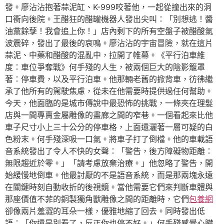
發。廖沾沾抱著蒜泥缸、K-999咬著他，一起從撞出來的洞
口衝向後院。王醋狂的醋罐機器人發出尖叫：「別想逃！醬
油黨餘孽！我會追上你！」店內剩下的所有空盤子被醋酸氣
波震碎，發出了最後的哀鳴。廖沾沾的宇宙冒險，就在這片
蒜泥、中藥和醋酸的混亂中，拉開了帷幕。《平行泊車維
度：車位爭奪戰》何手殘的人生，被兩個巨大的陰影籠罩
著：停車費，以及平行泊車。他那輛老舊的掀背車，彷彿繼
承了他所有的駕駛焦慮，從未在他需要時提供過任何幫助。
今天，他面臨的是城市傳說中最恐怖的挑戰，一條夾在理髮
店與一間專賣金屬雕像的畫廊之間的窄巷。一個看起來比他
車子尺寸小上三十公分的停車格，上面還灑著一層可疑的白
色粉末。何手殘深吸一口氣。將車子打了倒檔。他的車載語
音系統發出了令人不快的女聲：「警告，後方障礙物距離：
無限趨近於零。」「請考慮放棄治療。」他忽略了警告，開
始緩慢地倒車。他最討厭的不是語音系統，而是那兩塊永遠
在關鍵時刻自動收折的後視鏡。當他需要它們來判斷車體與
那座價值不菲的銅製獨角獸雕像之間的距離時，它們
包養網
卻像兩片羞澀的耳朵一樣，優雅地縮了回去。同時發出低
語：「你還是別看了，反正你也停不好。」何手殘感覺心臟