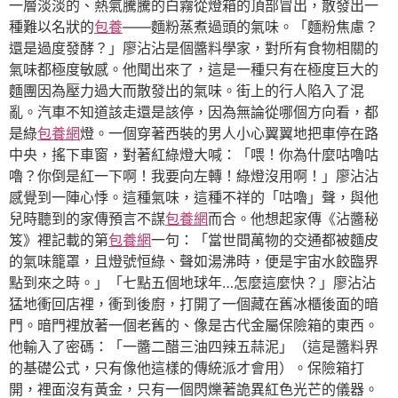
一層淡淡的、熱氣騰騰的白霧從燈箱的頂部冒出，散發出一
種難以名狀的
包養
——麵粉蒸煮過頭的氣味。「麵粉焦慮？
還是過度發酵？」廖沾沾是個醬料學家，對所有食物相關的
氣味都極度敏感。他聞出來了，這是一種只有在極度巨大的
麵團因為壓力過大而散發出的氣味。街上的行人陷入了混
亂。汽車不知道該走還是該停，因為無論從哪個方向看，都
是綠
包養網
燈。一個穿著西裝的男人小心翼翼地把車停在路
中央，搖下車窗，對著紅綠燈大喊：「喂！你為什麼咕嚕咕
嚕？你倒是紅一下啊！我要向左轉！綠燈沒用啊！」廖沾沾
感覺到一陣心悸。這種氣味，這種不祥的「咕嚕」聲，與他
兒時聽到的家傳預言不謀
包養網
而合。他想起家傳《沾醬秘
笈》裡記載的第
包養網
一句：「當世間萬物的交通都被麵皮
的氣味籠罩，且燈號恒綠、聲如湯沸時，便是宇宙水餃臨界
點到來之時。」「七點五個地球年…怎麼這麼快？」廖沾沾
猛地衝回店裡，衝到後廚，打開了一個藏在舊冰櫃後面的暗
門。暗門裡放著一個老舊的、像是古代金屬保險箱的東西。
他輸入了密碼：「一醬二醋三油四辣五蒜泥」（這是醬料界
的基礎公式，只有像他這樣的傳統派才會用）。保險箱打
開，裡面沒有黃金，只有一個閃爍著詭異紅色光芒的儀器。