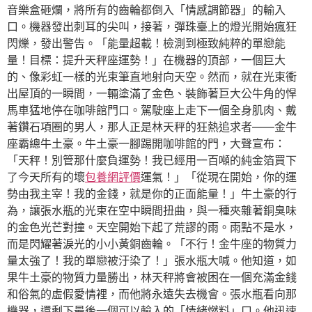
音樂盒砸爛，將所有的齒輪都倒入「情感調節器」的輸入
口。機器發出刺耳的尖叫，接著，彈珠臺上的燈光開始瘋狂
閃爍，發出警告。「能量超載！檢測到極致純粹的單戀能
量！目標：提升天秤座運勢！」在機器的頂部，一個巨大
的、像彩虹一樣的光束筆直地射向天空。然而，就在光束衝
出屋頂的一瞬間，一輛塗滿了金色、裝飾著巨大公牛角的悍
馬車猛地停在咖啡館門口。駕駛座上走下一個全身肌肉、戴
著鑽石項圈的男人，那人正是林天秤的狂熱追求者——金牛
座霸總牛土豪。牛土豪一腳踢開咖啡館的門，大聲宣布：
「天秤！別管那什麼負運勢！我已經用一百噸的純金箔買下
了今天所有的壞
包養網評價
運氣！」「從現在開始，你的運
勢由我主宰！我的金錢，就是你的正面能量！」牛土豪的行
為，讓張水瓶的光束在空中瞬間扭曲，與一種夾雜著銅臭味
的金色光芒對撞。天空開始下起了荒謬的雨。雨點不是水，
而是閃耀著淚光的小小黃銅齒輪。「不行！金牛座的物質力
量太強了！我的單戀被汙染了！」張水瓶大喊。他知道，如
果牛土豪的物質力量勝出，林天秤將會被困在一個充滿金錢
和俗氣的虛假愛情裡，而他將永遠失去機會。張水瓶看向那
機器，還剩下最後一個可以輸入的「情緒燃料」口。他迅速