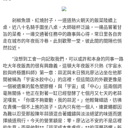
剁椒魚頭、紅燒肘子，一道道熱火朝天的飯菜陸續上
桌，近八十名騎手圍坐八桌，大師碰杯泛論，一邊品嘗著甘
旨的菜肴，一邊交通著任務中的趣事與心得，常日里各自奔
走在城市的年夜街冷巷，此刻歡聚一堂，彼此間的間隔也悄
然拉近。
“沒想到工會一向記取我們，可以或許和本身的同事一路
吃大年夜飯真的很有興趣義，這頓大年夜飯不只熱《宇宙水
餃與終極醬料師》第一章：蒜泥與末日預兆廖沾沾坐在他那
間被稱為「宇宙水餃中心」的店裡，但這間店的外觀更像是
一個被遺棄的藍色塑膠棚，與「宇宙」或「中心」這兩個詞
毫無關係。他正在對著一缸已經發酵了七個月又七天的老蒜
泥嘆氣。「你還不夠靈動，我的蒜泥。」他輕聲細語，彷彿
在責備一個不上進的孩子。店內只有他一個人，連蒼蠅都因
為難以忍受那股陳年蒜頭混合著鐵鏽與淡淡絕望的味道而選
擇繞道飛行。今天的營業額是：零。廖沾沾不安的不是店裡
的生意，而是他對**「蒜泥成本焦慮症」**的深層恐懼。新