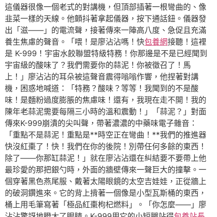
這儀器很像一個老式的對講機，但頂部插著一根彎曲的、像
韭菜一樣的天線。他顫抖著拿起儀器，按下通話鈕。儀器發
出「滋——」的電流聲，接著傳來一陣高八度、急促且充滿
養生焦慮的聲音。「喂！是廖沾沾嗎！快
包養網
接聽！這裡
是 K-999！宇宙水餃聯盟特級特務！你那邊是不是已經聞到
宇宙級的酸味了？我們需要你的蒜泥！你被徵召了！馬
上！」廖沾沾的耳朵被這聲音震得嗡嗡作響，他捏著對講
機，困惑地喊道：「特務？酸味？等等！我聞到的不是酸
味！是麵粉過度膨脹的焦慮味！還有，我現在走不開！我的
陳年老蒜泥需要每隔三小時的溫和震動！」「蒜泥？」對面
傳來K-999崩潰的尖叫聲，帶著濃濃的中藥味電子雜音：
「重點不是蒜泥！重點是**時空正在彎曲！**我們的推進器
快沒紅棗了！快！我們在你的後院！別帶任何多餘的東西！
除了——你那缸蒜泥！」就在廖沾沾還在糾結要不要帶上他
最珍愛的那把銀勺時，外面的牆壁傳來一聲巨大的撞擊。一
個穿著黑色燕尾服、戴著太陽眼鏡的太空吉娃娃，正從牆上
的破洞鑽進來。它的背上揹著一個像是小型瓦斯桶的東西，
桶上用毛筆寫著「極品紅棗枸杞燃料」。「你怎麼——」廖
沾沾驚訝地瞪大了眼睛。K-999用它的小短腿站得
包養站長