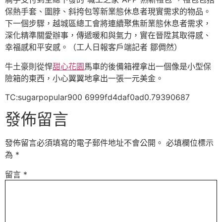
保熱手套、圍脖、斜挎包等新業態休息者現實需求的物品。
下一個步驟，越城區總工會將連續聚焦新業態休息者需求，
深化精準關愛辦事，傳遞暖和與氣力，實在晉陞其取得感、
幸福感和平安感。（工人日報客戶端記者 鄒倜然）
牛土豪則從悍
甜心花園
馬車的後備箱裡拿出一個像是小型保
險箱的東西，小心翼翼地拿出一張一元美金。
TC:sugarpopular900 6999fd4daf0ad0.79390687
發佈留言
發佈留言必須填寫的電子郵件地址不會公開。
必填欄位標示
為
*
留言
*