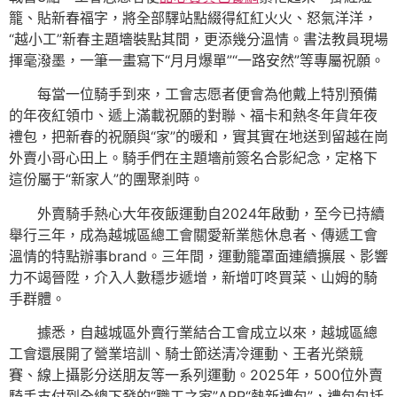
籠、貼新春福字，將全部驛站點綴得紅紅火火、怒氣洋洋，
“越小工”新春主題墻裝點其間，更添幾分溫情。書法教員現場
揮毫潑墨，一筆一畫寫下“月月爆單”“一路安然”等專屬祝願。
每當一位騎手到來，工會志愿者便會為他戴上特別預備
的年夜紅領巾、遞上滿載祝願的對聯、福卡和熱冬年貨年夜
禮包，把新春的祝願與“家”的暖和，實其實在地送到留越在崗
外賣小哥心田上。騎手們在主題墻前簽名合影紀念，定格下
這份屬于“新家人”的團聚剎時。
外賣騎手熱心大年夜飯運動自2024年啟動，至今已持續
舉行三年，成為越城區總工會關愛新業態休息者、傳遞工會
溫情的特點辦事brand。三年間，運動籠罩面連續擴展、影響
力不竭晉陞，介入人數穩步遞增，新增叮咚買菜、山姆的騎
手群體。
據悉，自越城區外賣行業結合工會成立以來，越城區總
工會還展開了營業培訓、騎士節送清冷運動、王者光榮競
賽、線上攝影分送朋友等一系列運動。2025年，500位外賣
騎手支付到全總下發的“職工之家”APP“熱新禮包”，禮包包括