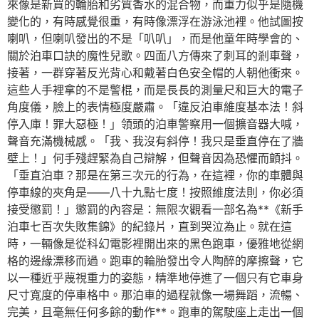
來像是新買的輪胎和劣質香水的混合物，而重力似乎是隨機
變化的，有時感覺很重，有時像漂浮在游泳池裡。他試圖按
喇叭，但喇叭發出的不是「叭叭」，而是他童年時學會的、
關於泊車口訣的魔性兒歌。四面八方傳來了刺耳的剎車聲，
接著，一群穿著反光背心和戴著白色安全帽的人朝他衝來。
這些人手裡拿的不是警棍，而是長長的測量尺和巨大的電子
角度儀，臉上的表情極度嚴肅。「違反泊車維度基本法！斜
停入庫！罪大惡極！」領頭的泊車警察用一個擴音器大喊，
聲音充滿機械感。「我、我沒有斜停！我只是垂直停在了牆
壁上！」何手殘趕緊為自己辯解，但聲音因為恐懼而顫抖。
「垂直泊車？那是在第三次元的行為，在這裡，你的車體與
停車線的夾角是——八十九點七度！按照維度法則，你必須
接受懲罰！」懲罰的內容是：無限次觀看一部名為**《新手
泊車七百次失敗集錦》的紀錄片，直到哭泣為止。就在這
時，一輛像是從科幻電影裡開出來的黑色跑車，優雅地從網
格的邊緣漂移而過。跑車的輪胎發出令人陶醉的摩擦聲，它
以一種近乎蔑視重力的姿態，精準地停進了一個只有它車身
尺寸寬度的停車格中。那泊車的過程就像一場舞蹈，流暢、
完美，且毫無任何多餘的動作**。跑車的駕駛座上走出一個