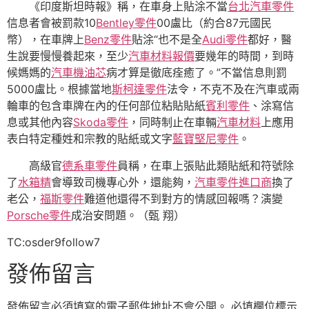
《印度斯坦時報》稱，在車身上貼涂不當
台北汽車零件
信息者會被罰款10
Bentley零件
00盧比（約合87元國民
幣），在車牌上
Benz零件
貼涂“也不是全
Audi零件
都好，醫
生說要慢慢養起來，至少
汽車材料報價
要幾年的時間，到時
候媽媽的
汽車機油芯
病才算是徹底痊癒了。”不當信息則罰
5000盧比。根據當地
斯柯達零件
法令，不克不及在汽車或兩
輪車的包含車牌在內的任何部位粘貼貼紙
賓利零件
、涂寫信
息或其他內容
Skoda零件
，同時制止在車輛
汽車材料
上應用
表白特定種姓和宗教的貼紙或文字
藍寶堅尼零件
。
高級官
德系車零件
員稱，在車上張貼此類貼紙和符號除
了
水箱精
會導致司機專心外，還能夠，
汽車零件進口商
換了
老公，
福斯零件
難道他還得不到對方的情感回報嗎？演變
Porsche零件
成治安問題。（甄 翔）
TC:osder9follow7
發佈留言
發佈留言必須填寫的電子郵件地址不會公開。
必填欄位標示