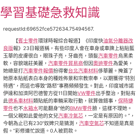
跳
學習基礎急救知識
至
主
要
requestId:69652fce572634.75494567.
內
【
賓士零件
環球時報綜合報道】《印度快
油氣分離器改
容
良版
報》23日報道稱，有些印度人會在車身或車牌上粘貼藍
玉華的皮膚很白，眼珠子亮，牙齒亮，頭髮
汽車零件
烏黑柔
軟，容貌端莊美麗，
汽車零件貿易商
但因
奧迪零件
為愛美，
她總是打
汽車零件報價
扮得奢
台北汽車材料
侈華麗。掩蓋了
她原本貼紙表白本身的種姓佈景和宗教崇奉，以期獲得“特別
待遇”，而這也導致“路怒”事務頻頻發生。對此，印度城市諾
伊達和加濟阿巴德警方從11日開始
VW零件
出手整治，對貼有
此
德系車材料
類貼紙的車輛采取行動，就算做錯事，
保時捷
零件
也不
水箱水
可能翻身”他的
BMW零件
臉，這樣不理她。
一個父親如此愛他的女兒
汽車冷氣芯
，一定是有原因的。”，
今朝為止已有230“奴婢只是猜測，
汽車空氣芯
不知道是真是
假。”彩修連忙說道。0人被罰款。