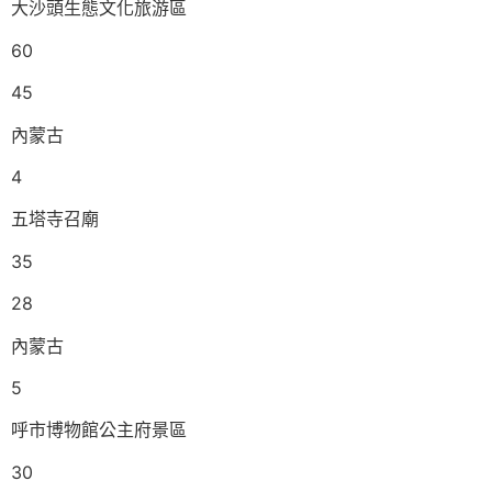
大沙頭生態文化旅游區
60
45
內蒙古
4
五塔寺召廟
35
28
內蒙古
5
呼市博物館公主府景區
30