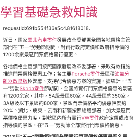
跳
學習基礎急救知識
至
主
要
requestId:691b554f36e5c4.81618018.
內
近日，國家
臺北汽車零件
發展改革委部署全國各地價格主管
容
部門在“五一”勞動節期間，對實行政府定價和政府指導價的
1200余家景區門票價格實行優惠。
各地價格主管部門按照國家發展改革委部署，采取有效措施
推進門票價格優惠工作；各主要
Porsche零件
景區積
油氣分
離器改良版
極響應、支持配合優惠方案的實施。據統計，“五
一”勞動
Skoda零件
節期間，全國將實行門票價格優惠的景區
有1200余家，其中，5A級景區60家，4A級景區約350家，
3A級及以下景區約800家，景區門票價格平均優惠幅度約
20%。湖北、廣東、云南和新疆按照總體部署，加大景區門
票價格優惠力度，對轄區內所有實行
VW零件
政府定價或政府
指導價的景區，在“五一”勞動節全部實行門票價格優惠。
2013年“五一”勞動節期間全國實行門票價格優惠景區名單