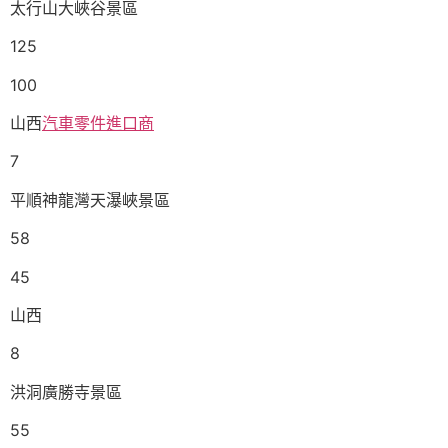
太行山大峽谷景區
125
100
山西
汽車零件進口商
7
平順神龍灣天瀑峽景區
58
45
山西
8
洪洞廣勝寺景區
55