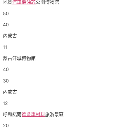
地質
汽車機油芯
公園博物館
50
40
內蒙古
11
蒙古汗城博物館
40
30
內蒙古
12
呼和諾爾
德系車材料
旅游景區
20