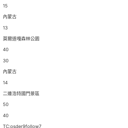
15
內蒙古
13
莫爾道嘎森林公園
40
30
內蒙古
14
二連浩特國門景區
50
40
TC:osder9follow7