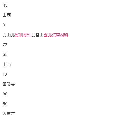
45
山西
9
方山北
賓利零件
武當山
臺北汽車材料
72
55
山西
10
華嚴寺
80
60
內蒙古