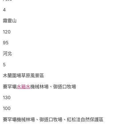
4
霧靈山
120
95
河北
5
木蘭圍場草原風景區
賽罕壩
水箱水
機械林場、御道口牧場
130
100
賽罕壩機械林場、御道口牧場、紅松洼自然保護區