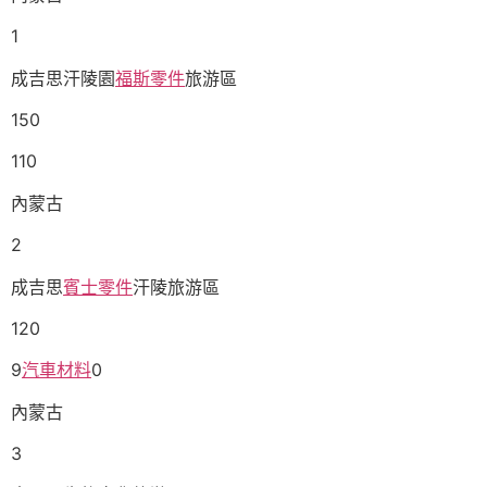
1
成吉思汗陵園
福斯零件
旅游區
150
110
內蒙古
2
成吉思
賓士零件
汗陵旅游區
120
9
汽車材料
0
內蒙古
3