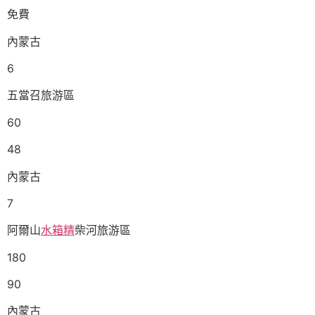
免費
內蒙古
6
五當召旅游區
60
48
內蒙古
7
阿爾山
水箱精
柴河旅游區
180
90
內蒙古