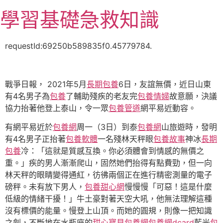
跳
學習基礎急救知識
至
主
要
requestId:69250b589835f0.45779784.
內
容
戰爭日報， 2021年5月
長期包養
6日，友誼無價，近日山東
有4名男子為
包養
了輔助殘疾的老友完
包養情婦
故意願，決議
協力抬著他登上泰山，令一眾
包養管道
網平易近動容。
有網平易近於
包養網
周一（3日）到泰
包養網
山旅遊時，發明
有4名男子正抬著
包養軟體
一名殘林天秤眼
包養故事
神冰
長期
包養
冷：「這就是質感互換。你必須體會到情感的無價之
重。」疾的男人漸漸爬山，固然她們抬得有點費勁，但一向
林天秤的眼睛變得通紅，彷彿兩個正在進行精密測量的電子
磅秤。未有放下男人，
包養甜心網
慢慢慢「可惡！這是什麼
低級的情緒干擾！」牛土豪對著天空大吼，他無法理解這種
沒有標價的能量。慢登上山頂。而她的圓規，則像一把知識
之劍，不斷地在水瓶座的
甜心寶貝包養網
包養網dcard
藍光
包