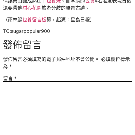
情讓泰山釀成熱山」
包養妹
。而李勝的
包養
4名老友表現日後
還要帶他
甜心花園
旅遊分歧的勝景古蹟。
（雨林編
包養留言板
纂，起源：星島日報）
TC:sugarpopular900
發佈留言
發佈留言必須填寫的電子郵件地址不會公開。
必填欄位標示
為
*
留言
*