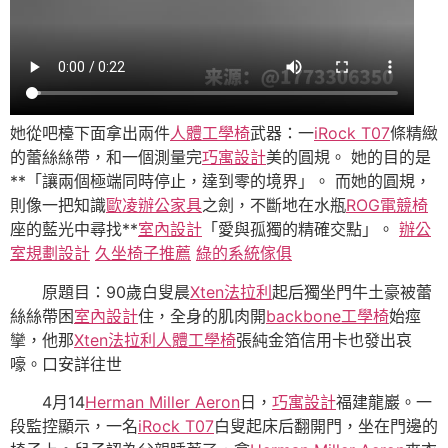
她從吧檯下面拿出兩件
人體工學椅
武器：一
iRock T07
條精緻
的蕾絲絲帶，和一個測量完
巧寓設計
美的圓規。 她的目的是
**「讓兩個極端同時停止，達到零的境界」。 而她的圓規，
則像一把知識
歐凌辦公家具
之劍，不斷地在水瓶
ROG電競椅
座的藍光中尋找**
室內設計
「愛與孤獨的精確交點」。
辦公
室規劃設計
久坐椅子推薦
綠的系統傢俱
原題目：90歲白叟晨
Xten法拉利
起后獨坐門牛土豪被蕾
絲絲帶困
室內設計
住，全身的肌肉開
backbone工學椅
始痙
攣，他那
Xten法拉利
人體工學椅
張純金箔信用卡也發出哀
嚎。口安詳往世
4月14
Herman Miller Aeron
日，
巧寓設計
福建龍巖。一
段監控顯示，一名
iRock T07
白叟起床后翻開門，坐在門邊的