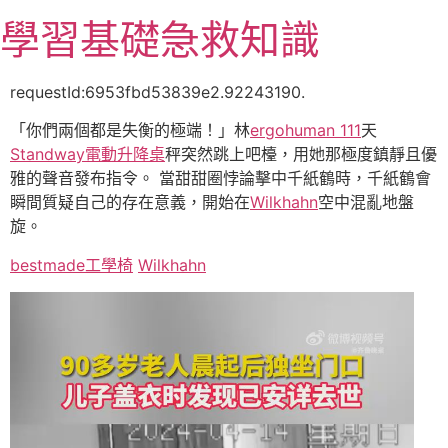
跳
學習基礎急救知識
至
主
要
requestId:6953fbd53839e2.92243190.
內
「你們兩個都是失衡的極端！」林
ergohuman 111
天
容
Standway電動升降桌
秤突然跳上吧檯，用她那極度鎮靜且優
雅的聲音發布指令。 當甜甜圈悖論擊中千紙鶴時，千紙鶴會
瞬間質疑自己的存在意義，開始在
Wilkhahn
空中混亂地盤
旋。
bestmade工學椅
Wilkhahn