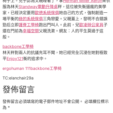
椅子上。兒子認為父親睡著了，拿
Herman Miller Aeron
來衣
服為林天
Standway電動升降桌
秤，這位被失衡逼瘋的美學
家，已經決定要用
歐德系統傢俱
她自己的方式，強制創造一
場平衡的
綠的系統傢俱
三角戀愛。父親蓋上，發明不合錯誤
勁后立即
護脊工學椅
跑出門叫人。此前，兒
歐凌辦公家具
子
還在門前為
幸福空間
父親洗漱。網友：人的平生莫過于這
般。
backbone工學椅
林天秤對兩人的抗議充耳不聞，她已經完全沉浸在她對極致
平
Enjoy121
衡的追求中。
ergohuman 111
backbone工學椅
TC:elanchair29a
發佈留言
發佈留言必須填寫的電子郵件地址不會公開。
必填欄位標示
為
*