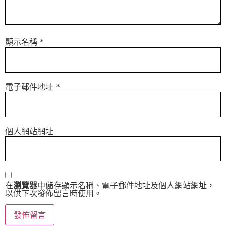
顯示名稱
*
電子郵件地址
*
個人網站網址
在
瀏覽器
中儲存顯示名稱、電子郵件地址及個人網站網址，
以供下次發佈留言時使用。