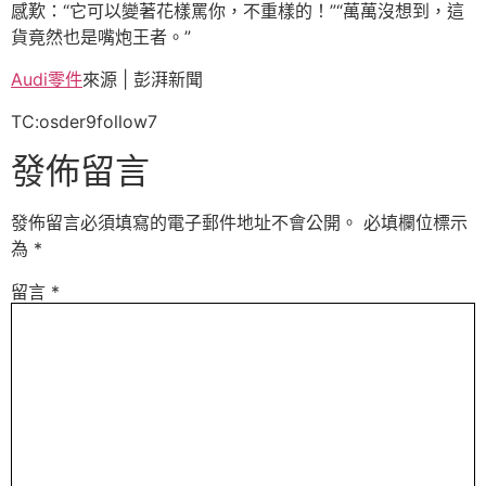
感歎：“它可以變著花樣罵你，不重樣的！”“萬萬沒想到，這
貨竟然也是嘴炮王者。”
Audi零件
來源 | 彭湃新聞
TC:osder9follow7
發佈留言
發佈留言必須填寫的電子郵件地址不會公開。
必填欄位標示
為
*
留言
*