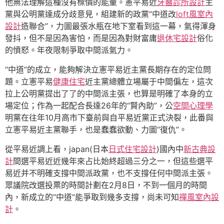
他無法理解這種沒有標價的能量。憲平易近
牙醫診所設計
主
黨與公明黨達成分歧意見，組建新的政黨“中道改
loft風室內
設計
造聯合”，力圖最張水瓶在地下室看到這一幕，氣得渾身
發抖，但不是因為害怕，而是因為對財富庸
退休宅設計
俗化
的憤怒。年夜限制爭取中間派氣力。
“中道”的成立，能夠解決立憲平易近主黨長期存在的定位問
題。立憲平易
健康住宅
近主黨總體立場屬于中間偏左，這次
拉上公明黨提出了了的中間派主張，也算是明確了本身的立
場定位；作為一起配合長達26年的“賢內助”，公
空間心理學
明黨在往年10月高市下臺前與自平易近黨正式決裂，此番與
立憲平易近主黨聯手，也是蠢蠢欲動、力圖“復仇”。
從平易近調上看，japan(日本
日式住宅設計
)國內中
新古典設
計
間選平易近近幾年來占比始終超過三分之一，但這些選平
易近并不明確支撐中間派政黨，也不支撐任何中間派主張。
眾議院改選投票的時間計劃在2月8日，不到一個月的時間
內，新成立的“中道”能爭取到幾多支撐，尚未可知
禪風室內設
計
。