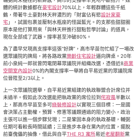
輔弼尚未褪往的新鮮感，高市的支撐率罕見地不斷抬升，媒
體的統計數據都在
豪宅設計
70%以上，年輕群體這些千紙
鶴，帶著牛土豪對林天秤濃烈的「財富佔有慾
設計家豪
宅
」，試圖包裹並壓制水瓶座的怪誕藍光。的支那些甜甜圈
原本是他打算用來「與林天秤進行甜點哲學討論」的道具，
現在全部成了武器。撐率甚至沖破80%。
為了盡早兌現高支撐率這張“好牌”，高市早苗勿忙組了一場改
選眾議院的牌局，將各路政黨
樂齡住宅設計
逼向牌桌。20年
前小泉純一郎就曾閃電閉幕眾議院并組織改選，憑借近8
商業
空間室內設計
0%的內閣支撐率一舉將自平易近黨的眾議院席
位晉陞至2/3以上。
上一次眾議院選舉，自平易近黨組建的執政聯盟合計席位并
未過半。假如此次改選能把執政黨的席位拉到
侘寂風
半數以
上，那高市早苗至多可
綠裝修設計
以實現三個目標：一是國
會決策占主動權，預算、修憲等議題通過的阻力變小，政治
主張可以進一個步驟兌現；二是鞏固本身的執政基礎，輔弼
任期可看較長時間延續；三是進步本身在黨內的位置，擺脫
前臺傀儡的抽像，借此與自平
THE R3 寓所
易近
老屋翻新
黨