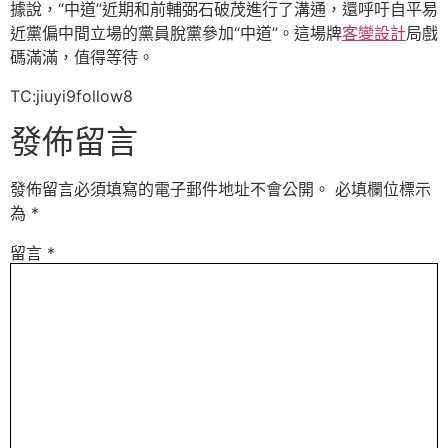
據說，“中道”近期和前輔弼石破茂進行了溝通，還呼吁自平易
近黨偏中間立場的黨員脫黨參加“中道”。這場牌
客變設計
局戲
碼滿滿，值得等待。
TC:jiuyi9follow8
發佈留言
發佈留言必須填寫的電子郵件地址不會公開。
必填欄位標示
為
*
留言
*