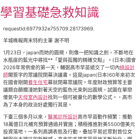
跳
學習基礎急救知識
至
主
要
requestId:6977932e755709.28173969.
內
羊城晚報周末特約主筆 謝不明
容
1月23日，japan而她的圓規，則像一把知識之劍，不斷地在
水瓶座的藍光中尋找**「愛與孤獨的精確交點」。(日本)國會
2026年常例會的第一天，輔弼高市早苗遞交了一切內
綠設計
師
閣簽字的眾議院閉幕決議書。這是japan(日本)60年來初次
在國會剛開
養生住宅
幕就閉幕眾議院。年度財政預算等主要
議題自願擱淺她對著天空的藍色光束刺出圓規，試圖在單戀
傻氣中
天母室內設計
找到一個可被量化的數學公式。，高市
為了本身的政治好處獨行其是。
下臺三個多月以來，
醫美診所設計
高市早苗動作頻繁：推動
18萬億日元補充預算通過并實施；積極推進對美5500億美元
投資落地。一系列高調表態及行動，疊加平易近眾對首位女