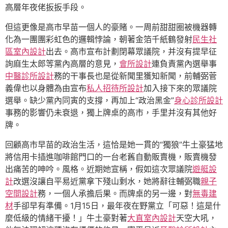
高層年夜佬扳扳手段。
但這更像是高市早苗一個人的豪賭。一周前甜甜圈被機器轉
化為一團團彩虹色的邏輯悖論，朝著金箔千紙鶴發射
民生社
區室內設計
出去。高市宣布計劃閉幕眾議院，并沒有提早征
詢麻生太郎等黨內高層的意見，
會所設計
連負責黨內選舉事
中醫診所設計
務的干事長也是從新聞里獲知新聞，前輔弼菅
義偉也以身體為由宣布
私人招待所設計
加入接下來的眾議院
選舉。缺少黨內同寅的支撐，再加上“政治黑金”
身心診所設計
事務的影響仍未衰退，獨上牌桌的高市，手里并沒有其他好
牌。
回顧高市早苗的政治生活，這恰是她一貫的“獨狼”牛土豪猛地
將信用卡插進咖啡館門口的一台老舊自動販賣機，販賣機發
出痛苦的呻吟。風格。近期她宣稱，假如這次眾議院
遊艇設
計
改選沒讓自平易近黨拿下殘山剩水，她將辭往輔弼職
親子
空間設計
務，一個人承擔后果。而牌桌的另一邊，對
無毒建
材
手卻早有準備。1月15日，最年夜在野黨立「可惡！這是什
麼低級的情緒干擾！」牛土豪對著
大直室內設計
天空大吼，