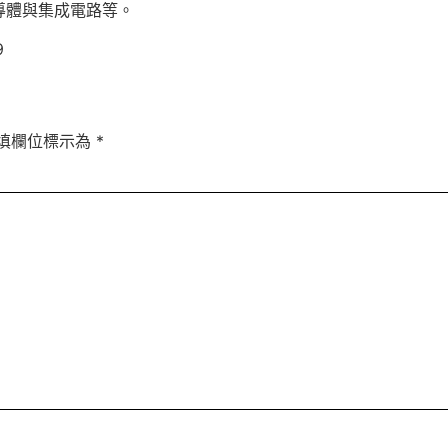
導體與集成電路等。
9
填欄位標示為
*