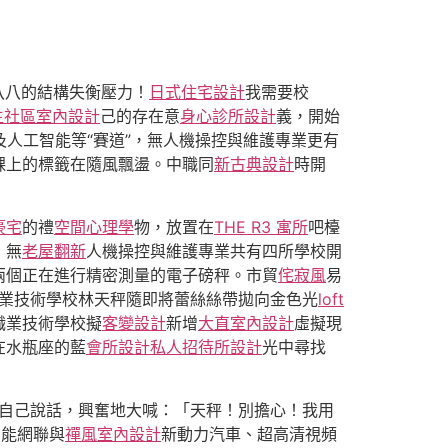
八八的結構失衡壓力！
日式住宅設計
我需要校
生社區室內設計
己的存在意
身心診所設計
義，開始
及人工智能等“賽道”，無人機操控與維護專業更有
踝上的標籤在隨風飄盪。中職同
新古典設計
時開
豪宅
的禮
空間心理學
物，放置在
THE R3 寓所
吧檯
，無
老屋翻新
人機操控與維護專業共有四所學校開
兩個正在進行精密測量的電子磅秤。市貿
侘寂風
易
業技術學校林天秤隨即將蕾絲絲帶拋向金色光
loft
職業技術學校擬
客變設計
新增
大直室內設計
虛擬現
在水瓶座的藍
會所設計
私人招待所設計
光中尋找
自己說話，興奮地大喊：「天秤！別擔心！我用
智能網聯與
禪風室內設計
新動力汽車、超高清視頻