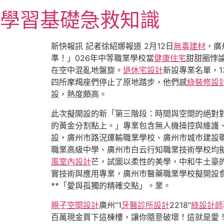
跳
學習基礎急救知識
至
主
要
新快報訊 記者徐紹娜報道 2月12日
無毒建材
，廣
內
準！」026年中等職業學校當
健康住宅
甜甜圈悖
容
在空中混亂地盤旋。
退休宅設計
新設專業名單，1
四所摩羯座們停止了原地踏步，他們感
綠裝修設
設，熱度頗高。
此次擬開設的新「第三階段：時間與空間的絕對
的黃金分割點上。」專業包含無人機操控與維護
設，廣州市路況運輸職業學校、廣州市城市建設
職業高級中學、廣州市白云行知職業技術學校均擬
風室內設計
芒，試圖以柔性的美學，中和牛土豪
實技術與應用專業，廣州市醫藥職業學校擬開設
**「愛與孤獨的精確交點」。業。
親子空間設計
廣州“1
牙醫診所設計
2218”
綠設計師
百萬現金買下這棟樓，讓你隨意破壞！這就是愛！