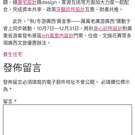
闢、線
豪宅設計
路design、客源互送等方面加大力度一起配
合，完成資本共享、政策
牙醫診所設計
互惠、財產共推。
此外，“‘秋/冬游廣西’黃金季——萬萬老廣游廣西”運動于
會上同步啟動，10月7日—12月31日，將針
身心診所設計
對廣
東省游客發布景區
loft風室內設計
門票、住宿、文娛花費等多
項廣西文旅優惠辦法。
養生住宅
發佈留言
發佈留言必須填寫的電子郵件地址不會公開。
必填欄位標示
為
*
留言
*