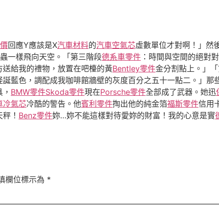
價
回應Y應該是X
汽車材料
的
汽車空氣芯
虛數單位才對啊！」然
蟲一樣飛向天空。「第三階段
德系車零件
：時間與空間的絕對對
方送給我的禮物，放置在吧檯的黃
Bentley零件
金分割點上。」「
怪誕藍色，調配成我咖啡館牆壁的灰度百分之五十一點二。」那
具，
BMW零件
Skoda零件
現在
Porsche零件
全部成了武器。她迅
車冷氣芯
冷酷的警告。他
賓利零件
掏出他的純金箔
福斯零件
信用
天秤！
Benz零件
妳…妳不能這樣對待愛妳的財富！我的心意是實
3
填欄位標示為
*