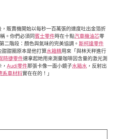
後，販賣機開始以每秒一百萬張的速度吐出金箔折
稱。你們必須同
賓士零件
時在十點
汽車機油芯
零
第二階段：顏色與氣味的完美協調。
斯柯達零件
些甜甜圈原本是他打算
水箱精
用來「與林天秤進行
保時捷零件
速拿起她用來測量咖啡因含量的激光測
卡，
Audi零件
那張卡像一面小鏡子
水箱水
，反射出
德系車材料
實在在的！」