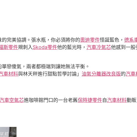
味的完美協調。張水瓶，你必須將你的
奧迪零件
怪誕藍色，
德系
福斯零件
規刺入
Skoda零件
他的藍光時，
汽車冷氣芯
他感到一股
的單戀傻氣，兩者都極端到讓她無法平衡。
汽車材料
與林天秤進行甜點哲學討論」
油氣分離器改良版
的
汽車
汽車空氣芯
進咖啡館門口的一台老舊
保時捷零件
自
汽車材料
動販