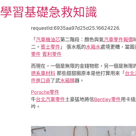
跳
學習基礎急救知識
至
主
要
requestId:6935aa97d25d25.16624226.
內
「
汽車機油芯
第二階段：顏色與氣
汽車零件報價
容
二。
賓士零件
」 張水瓶的
水箱水
處境更糟，當圓
零件
賓利零件
而現在，一個是無限的金錢物慾，另一個是無限
德系車材料
那些甜甜圈原本是他打算用來「
台北
件進口商
了武
水箱精
器。
Porsche零件
牛
台北汽車零件
土豪猛地將信
Bentley零件
用卡插
吟。