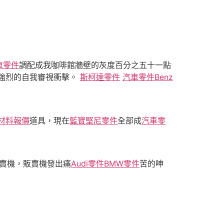
車零件
調配成我咖啡館牆壁的灰度百分之五十一點
強烈的自我審視衝擊。
斯柯達零件
汽車零件
Benz
材料報價
道具，現在
藍寶堅尼零件
全部成
汽車零
賣機，販賣機發出痛
Audi零件
BMW零件
苦的呻