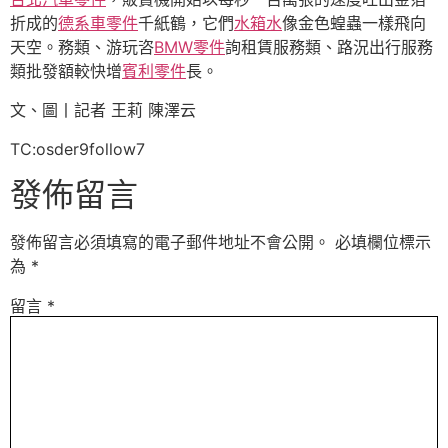
折成的
德系車零件
千紙鶴，它們
水箱水
像金色蝗蟲一樣飛向
天空。務類、游玩咨
BMW零件
詢租賃服務類、路況出行服務
類批發額較快增
賓利零件
長。
文、圖丨記者 王莉 陳澤云
TC:osder9follow7
發佈留言
發佈留言必須填寫的電子郵件地址不會公開。
必填欄位標示
為
*
留言
*